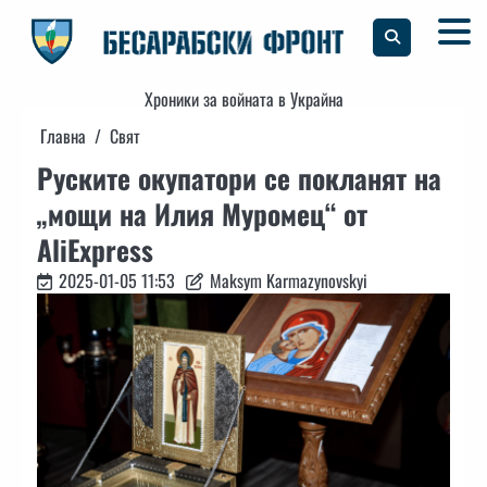
Skip
to
content
Хроники за войната в Украйна
Главна
Свят
Руските окупатори се покланят на
„мощи на Илия Муромец“ от
AliExpress
2025-01-05 11:53
Maksym Karmazynovskyi