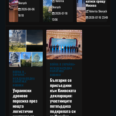
Valeriia
натиск срещу
Skorych
Москва
Skorych
2026-08-06
Valeriia Skorych
2026-07-18
18:10
2026-07-16 23:49
13:56
ВОЙНА В УКРАЙНА
МЕЖДУНАРОДНА
ПОЛИТИКА
ВОЙНА В
УКРАЙНА
НОВИНИ
МЕЖДУНАРОДНА
България се
ПОЛИТИКА
присъедини
НОВИНИ
към Киивската
Украински
декларация:
дронове
участниците
поразиха през
потвърдиха
нощта
подкрепата си
логистични