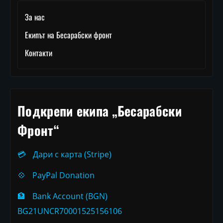
За нас
Екипът на Бесарабски фронт
Контакти
Подкрепи екипа „Бесарабски
Фронт“
💳
Дари с карта (Stripe)
💠
PayPal Donation
🏦
Bank Account (BGN)
BG21UNCR70001525156106