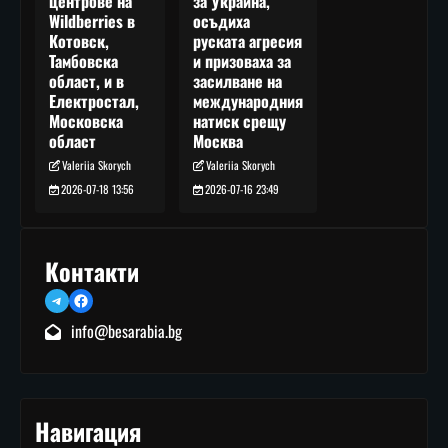
за Украйна,
центрове на
осъдиха
Wildberries в
руската агресия
Котовск,
и призоваха за
Тамбовска
засилване на
област, и в
международния
Електростал,
натиск срещу
Московска
Москва
област
Valeriia Skorych
Valeriia Skorych
2026-07-16 23:49
2026-07-18 13:56
Контакти
Telegram
Facebook
info@besarabia.bg
Навигация