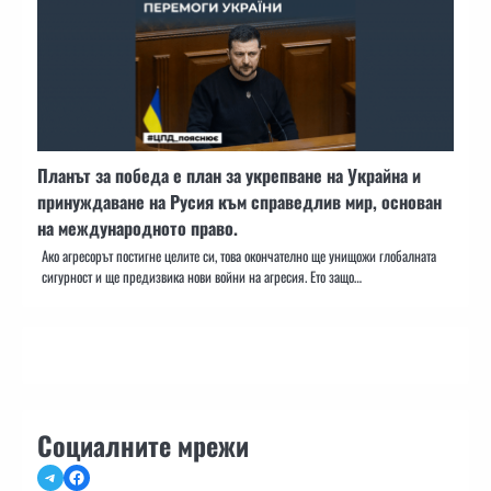
Планът за победа е план за укрепване на Украйна и
принуждаване на Русия към справедлив мир, основан
на международното право.
Ако агресорът постигне целите си, това окончателно ще унищожи глобалната
сигурност и ще предизвика нови войни на агресия. Ето защо…
Социалните мрежи
Telegram
Facebook