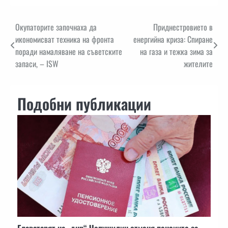
Навигация
Окупаторите започнаха да
Приднестровието в
икономисват техника на фронта
енергийна криза: Спиране
поради намаляване на съветските
на газа и тежка зима за
запаси, – ISW
жителите
Подобни публикации
Главатарят на „днр“ Чепушилин отменя пенсиите за