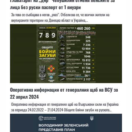
лица без руски паспорт от 1 януари
За това се съобщава в негов „указ“. Отбелязва се, че всички жители на
окупираните територии на Донецка област в Украйна,…
Оперативна информация от генералния щаб на ВСУ за
22 април 2024
Оперативна информация от генералния щаб на Въоръжени сили на Украйна
за периода 24.02.2022 – 21.04.2024 Общите бойни загуби на руската…