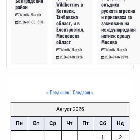
Болградския
осъдиха
Wildberries в
район
руската агресия
Котовск,
Valeriia Skorych
и призоваха за
Тамбовска
засилване на
област, и в
2026-08-06 18:10
международния
Електростал,
натиск срещу
Московска
Москва
област
Valeriia Skorych
Valeriia Skorych
2026-07-16 23:49
2026-07-18 13:56
« Предишен
|
Следващ »
Август 2026
Пн
Вт
Ср
Чт
Пт
Сб
Нд
1
2