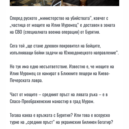
Според руското „министерство на убийствата“, ковчег с
„частица от мощите на Илия Муромец“ е доставен в зоната
на СВО (специалната военна операция) от Бурятия.
Сега той „ще стане духовен покровител на бойците,
изпълняващи бойни задачи на Южнодонецкото направление“.
Но тук има едно несъответствие. Известно е, че мощите на
Илия Муромец се намират в Ближните пещери на Киево-
Печерската лавра.
Част от мощите – средният пръст на лявата ръка – е в
Спасо-Преображенския манастир в град Муром.
Тогава каква е връзката с Бурятия? Или това е всеруско
турне на „средния пръст“ на украинския билинен богатир?