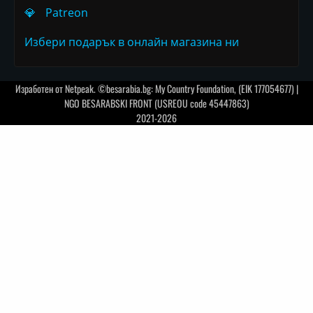
💎
Patreon
Избери подарък в онлайн магазина ни
Изработен от
Netpeak
. ©besarabia.bg: My Country Foundation, (EIK 177054677) |
NGO BESARABSKI FRONT (USREOU code 45447863)
2021-2026