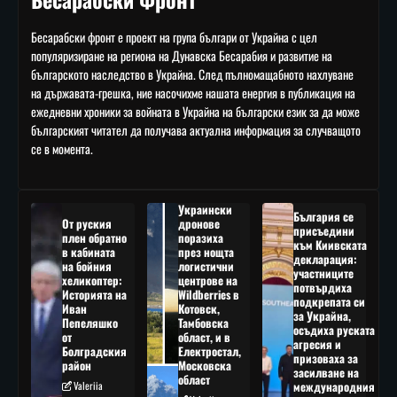
Бесарабски фронт е проект на група българи от Украйна с цел
популяризиране на региона на Дунавска Бесарабия и развитие на
българското наследство в Украйна. След пълномащабното нахлуване
на държавата-грешка, ние насочихме нашата енергия в публикация на
ежедневни хроники за войната в Украйна на български език за да може
българският читател да получава актуална информация за случващото
се в момента.
Украински
България се
От руския
дронове
присъедини
плен обратно
поразиха
към Киивската
в кабината
през нощта
декларация:
на бойния
логистични
участниците
хеликоптер:
центрове на
потвърдиха
Историята на
Wildberries в
подкрепата си
Иван
Котовск,
за Украйна,
Пепеляшко
Тамбовска
осъдиха руската
от
област, и в
агресия и
Болградския
Електростал,
призоваха за
район
Московска
засилване на
област
Valeriia
международния