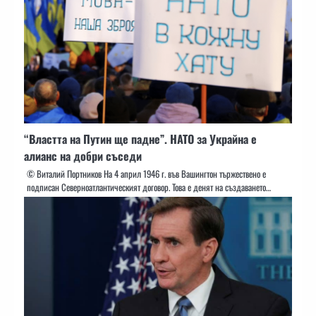
“Властта на Путин ще падне”. НАТО за Украйна е
алианс на добри съседи
© Виталий Портников На 4 април 1946 г. във Вашингтон тържествено е
подписан Северноатлантическият договор. Това е денят на създаването…