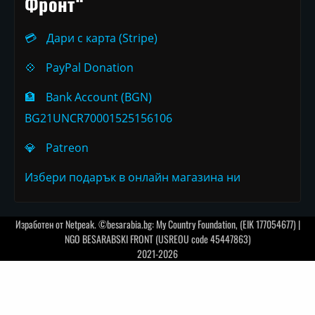
Фронт“
💳
Дари с карта (Stripe)
💠
PayPal Donation
🏦
Bank Account (BGN)
BG21UNCR70001525156106
💎
Patreon
Избери подарък в онлайн магазина ни
Изработен от
Netpeak
. ©besarabia.bg: My Country Foundation, (EIK 177054677) |
NGO BESARABSKI FRONT (USREOU code 45447863)
2021-2026