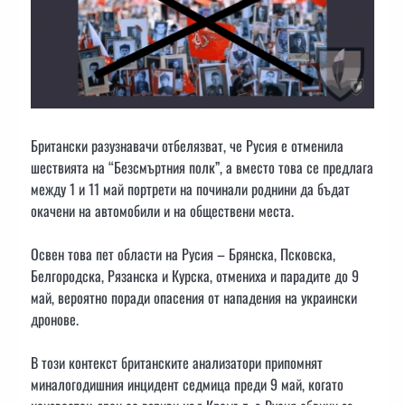
Британски разузнавачи отбелязват, че Русия е отменила
шествията на “Безсмъртния полк”, а вместо това се предлага
между 1 и 11 май портрети на починали роднини да бъдат
окачени на автомобили и на обществени места.
Освен това пет области на Русия – Брянска, Псковска,
Белгородска, Рязанска и Курска, отмениха и парадите до 9
май, вероятно поради опасения от нападения на украински
дронове.
В този контекст британските анализатори припомнят
миналогодишния инцидент седмица преди 9 май, когато