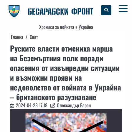
Skip
to
content
Хроники за войната в Украйна
Главна
Свят
Руските власти отмениха марша
на Безсмъртния полк поради
опасения от извънредни ситуации
и възможни прояви на
недоволство от войната в Украйна
– британското разузнаване
2024-04-28 17:18
Олександър Барон