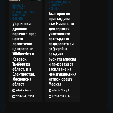
МЕЖДУНАРОДНА
ПОЛИТИКА
ВОЙНА В
УКРАЙНА
НОВИНИ
МЕЖДУНАРОДНА
България се
ПОЛИТИКА
присъедини
НОВИНИ
към Киивската
Украински
декларация:
дронове
участниците
поразиха през
потвърдиха
нощта
подкрепата си
логистични
за Украйна,
центрове на
осъдиха
Wildberries в
руската агресия
Котовск,
и призоваха за
Тамбовска
засилване на
област, и в
международния
Електростал,
натиск срещу
Московска
Москва
област
Valeriia Skorych
Valeriia Skorych
2026-07-16 23:49
2026-07-18 13:56