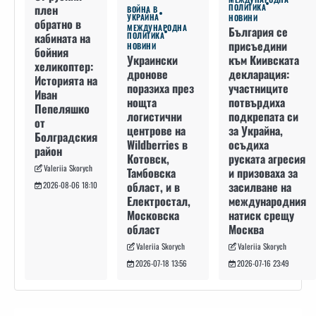
плен
ПОЛИТИКА
ВОЙНА В
УКРАЙНА
НОВИНИ
обратно в
МЕЖДУНАРОДНА
България се
кабината на
ПОЛИТИКА
присъедини
НОВИНИ
бойния
към Киивската
Украински
хеликоптер:
декларация:
дронове
Историята на
участниците
поразиха през
Иван
потвърдиха
нощта
Пепеляшко
подкрепата си
логистични
от
за Украйна,
центрове на
Болградския
осъдиха
Wildberries в
район
руската агресия
Котовск,
Valeriia Skorych
и призоваха за
Тамбовска
засилване на
област, и в
2026-08-06 18:10
международния
Електростал,
натиск срещу
Московска
Москва
област
Valeriia Skorych
Valeriia Skorych
2026-07-16 23:49
2026-07-18 13:56