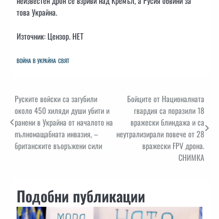
неизвестен дрон се взриви над Кремъл, а Русия обвини за
това Украйна.
Източник: Цензор. НЕТ
ВОЙНА В УКРАЙНА
СВЯТ
Навигация
Руските войски са загубили
Бойците от Националната
около 450 хиляди души убити и
гвардия са поразили 18
ранени в Украйна от началото на
вражески блиндажа и са
пълномащабната инвазия, –
неутрализирали повече от 28
британските въоръжени сили
вражески FPV дрона.
СНИМКА
Подобни публикации