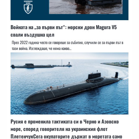
Войната на „за първи път“: морски дрон Magura V5
свали въздушна цел
През 2022 година често се говореше за събития, случили се за първи път в
тази война. Изглеждаше, че няма какво…
Русия е променила тактиката си в Черно и Азовско
море, според говорителя на украинския флот
ПлетенчукСега окупаторите държат в моретата само