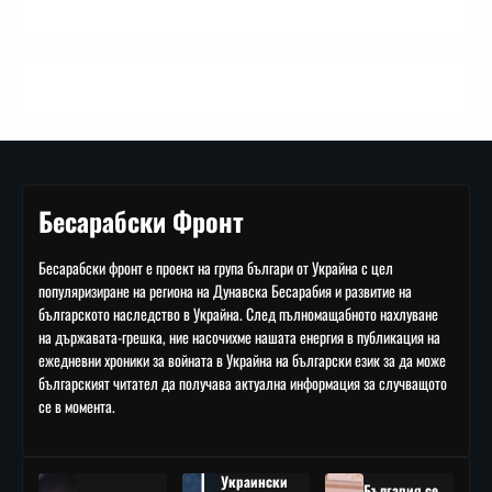
Бесарабски Фронт
Бесарабски фронт е проект на група българи от Украйна с цел
популяризиране на региона на Дунавска Бесарабия и развитие на
българското наследство в Украйна. След пълномащабното нахлуване
на държавата-грешка, ние насочихме нашата енергия в публикация на
ежедневни хроники за войната в Украйна на български език за да може
българският читател да получава актуална информация за случващото
се в момента.
Украински
България се