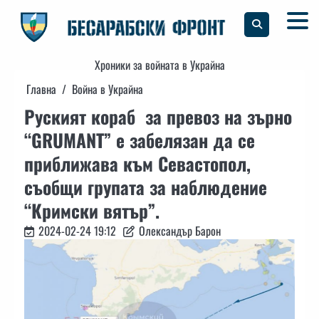
Skip
to
content
Хроники за войната в Украйна
Главна
Война в Украйна
Руският кораб за превоз на зърно
“GRUMANT” е забелязан да се
приближава към Севастопол,
съобщи групата за наблюдение
“Кримски вятър”.
2024-02-24 19:12
Олександър Барон