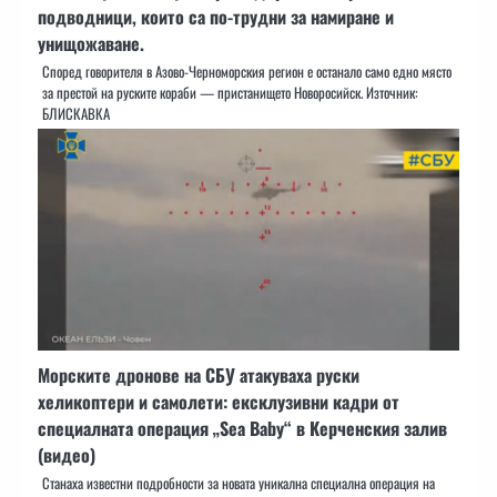
подводници, които са по-трудни за намиране и
унищожаване.
Според говорителя в Азово-Черноморския регион е останало само едно място
за престой на руските кораби — пристанището Новоросийск. Източник:
БЛИСКАВКА
Морските дронове на СБУ атакуваха руски
хеликоптери и самолети: ексклузивни кадри от
специалната операция „Sea Baby“ в Керченския залив
(видео)
Станаха известни подробности за новата уникална специална операция на