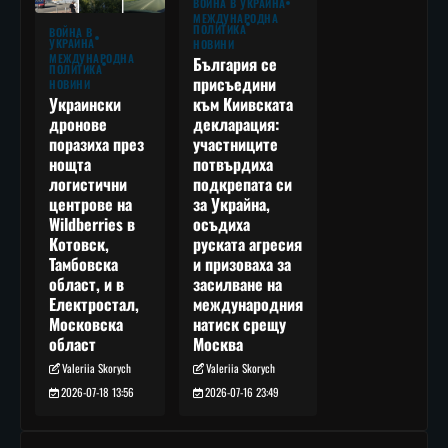
ВОЙНА В УКРАЙНА
МЕЖДУНАРОДНА
ПОЛИТИКА
ВОЙНА В
УКРАЙНА
НОВИНИ
МЕЖДУНАРОДНА
България се
ПОЛИТИКА
присъедини
НОВИНИ
към Киивската
Украински
декларация:
дронове
участниците
поразиха през
потвърдиха
нощта
подкрепата си
логистични
за Украйна,
центрове на
осъдиха
Wildberries в
руската агресия
Котовск,
и призоваха за
Тамбовска
засилване на
област, и в
международния
Електростал,
натиск срещу
Московска
Москва
област
Valeriia Skorych
Valeriia Skorych
2026-07-16 23:49
2026-07-18 13:56