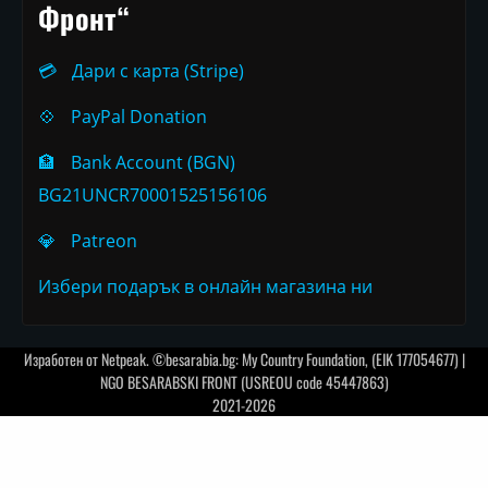
Фронт“
💳
Дари с карта (Stripe)
💠
PayPal Donation
🏦
Bank Account (BGN)
BG21UNCR70001525156106
💎
Patreon
Избери подарък в онлайн магазина ни
Изработен от
Netpeak
. ©besarabia.bg: My Country Foundation, (EIK 177054677) |
NGO BESARABSKI FRONT (USREOU code 45447863)
2021-2026