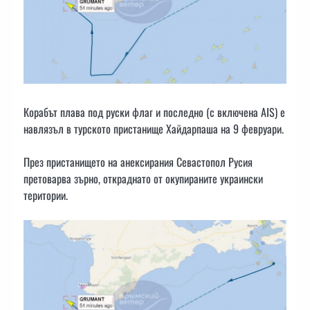
Корабът плава под руски флаг и последно (с включена AIS) е
навлязъл в турското пристанище Хайдарпаша на 9 февруари.
През пристанището на анексирания Севастопол Русия
претоварва зърно, откраднато от окупираните украински
територии.