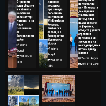
От руския
дронове
присъедини
плен обратно
поразиха
към Киивската
в кабината
през нощта
декларация:
на бойния
логистични
участниците
хеликоптер:
центрове на
потвърдиха
Историята на
Wildberries в
подкрепата си
Иван
Котовск,
за Украйна,
Пепеляшко
Тамбовска
осъдиха руската
от
област, и в
агресия и
Болградския
Електростал,
призоваха за
район
Московска
засилване на
област
Valeriia
международния
Valeriia
натиск срещу
Skorych
Москва
Skorych
2026-08-06
Valeriia Skorych
2026-07-18
18:10
2026-07-16 23:49
13:56