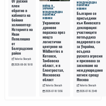
От руския
МЕЖДУНАРОДНА
плен
ПОЛИТИКА
ВОЙНА В
УКРАЙНА
НОВИНИ
обратно в
МЕЖДУНАРОДНА
България се
кабината на
ПОЛИТИКА
присъедини
НОВИНИ
бойния
към Киивската
Украински
хеликоптер:
декларация:
дронове
Историята на
участниците
поразиха през
Иван
потвърдиха
нощта
Пепеляшко
подкрепата си
логистични
от
за Украйна,
центрове на
Болградския
осъдиха
Wildberries в
район
руската агресия
Котовск,
Valeriia Skorych
и призоваха за
Тамбовска
засилване на
област, и в
2026-08-06 18:10
международния
Електростал,
натиск срещу
Московска
Москва
област
Valeriia Skorych
Valeriia Skorych
2026-07-16 23:49
2026-07-18 13:56