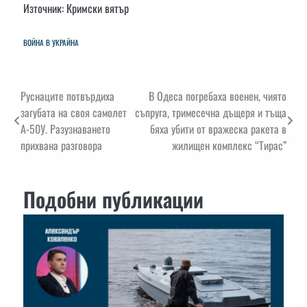
Източник: Кримски вятър
ВОЙНА В УКРАЙНА
Навигация
Руснаците потвърдиха
В Одеса погребаха военен, чиято
загубата на своя самолет
съпруга, тримесечна дъщеря и тъща
А-50У. Разузнаването
бяха убити от вражеска ракета в
прихвана разговора
жилищен комплекс “Тирас”
Подобни публикации