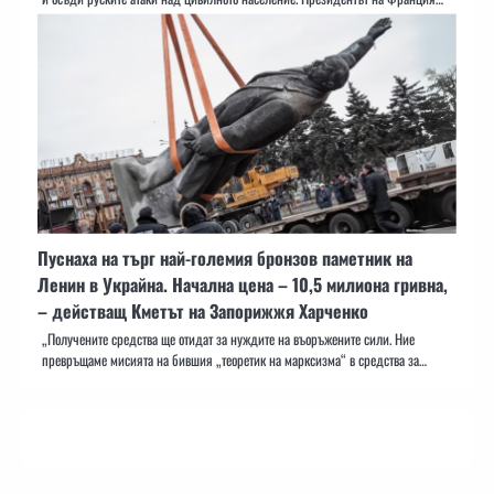
Пуснаха на търг най-големия бронзов паметник на
Ленин в Украйна. Начална цена – 10,5 милиона гривна,
– действащ Кметът на Запорижжя Харченко
„Получените средства ще отидат за нуждите на въоръжените сили. Ние
превръщаме мисията на бившия „теоретик на марксизма“ в средства за…