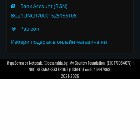
🏦
Bank Account (BGN)
BG21UNCR70001525156106
💎
Patreon
Избери подарък в онлайн магазина ни
Изработен от
Netpeak
. ©besarabia.bg: My Country Foundation, (EIK 177054677) |
NGO BESARABSKI FRONT (USREOU code 45447863)
2021-2026