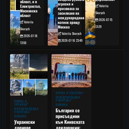
област, и в
агресия и
Електростал,
Valeriia
призоваха за
Московска
засилване на
Skorych
област
международния
2026-07-15
Valeriia
натиск срещу
Москва
13:29
Skorych
Valeriia Skorych
2026-07-18
2026-07-16 23:49
13:56
ВОЙНА В УКРАЙНА
МЕЖДУНАРОДНА
ПОЛИТИКА
ВОЙНА В
УКРАЙНА
НОВИНИ
МЕЖДУНАРОДНА
България се
ПОЛИТИКА
присъедини
НОВИНИ
към Киивската
Украински
декларация:
дронове