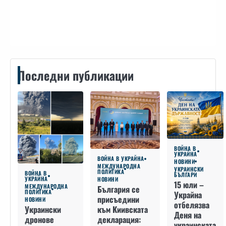
Контакти
Последни публикации
ВОЙНА В
УКРАЙНА
ВОЙНА В УКРАЙНА
НОВИНИ
МЕЖДУНАРОДНА
УКРАИНСКИ
ПОЛИТИКА
ВОЙНА В
БЪЛГАРИ
УКРАЙНА
НОВИНИ
15 юли –
МЕЖДУНАРОДНА
България се
ПОЛИТИКА
Украйна
присъедини
НОВИНИ
отбелязва
към Киивската
Украински
Деня на
декларация:
дронове
украинската