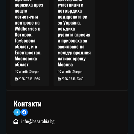
участниците
поразиха през
потвърдиха
нощта
подкрепата си
логистични
за Украйна,
центрове на
осъдиха
Wildberries в
руската агресия
Котовск,
и призоваха за
Тамбовска
засилване на
област, и в
международния
Електростал,
натиск срещу
Московска
Москва
област
Valeriia Skorych
Valeriia Skorych
2026-07-16 23:49
2026-07-18 13:56
Контакти
Telegram
Facebook
info@besarabia.bg