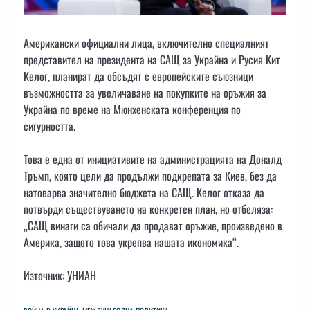
Американски официални лица, включително специалният
представител на президента на САЩ за Украйна и Русия Кит
Келог, планират да обсъдят с европейските съюзници
възможността за увеличаване на покупките на оръжия за
Украйна по време на Мюнхенската конференция по
сигурността.
Това е една от инициативите на администрацията на Доналд
Тръмп, която цели да продължи подкрепата за Киев, без да
натоварва значително бюджета на САЩ. Келог отказа да
потвърди съществуването на конкретен план, но отбеляза:
„САЩ винаги са обичали да продават оръжие, произведено в
Америка, защото това укрепва нашата икономика“.
Източник: УНИАН