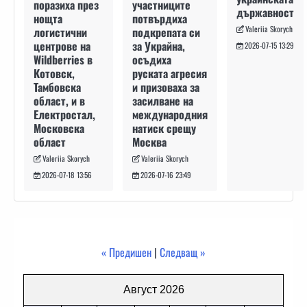
участниците
поразиха през
държавност
потвърдиха
нощта
Valeriia Skorych
подкрепата си
логистични
за Украйна,
центрове на
2026-07-15 13:29
осъдиха
Wildberries в
руската агресия
Котовск,
и призоваха за
Тамбовска
засилване на
област, и в
международния
Електростал,
натиск срещу
Московска
Москва
област
Valeriia Skorych
Valeriia Skorych
2026-07-16 23:49
2026-07-18 13:56
« Предишен
|
Следващ »
Август 2026