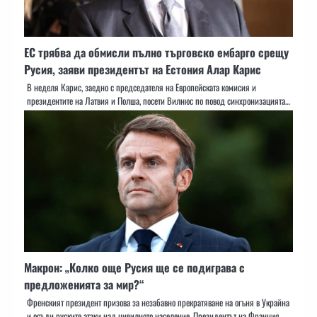
ЕС трябва да обмисли пълно търговско ембарго срещу
Русия, заяви президентът на Естония Алар Карис
В неделя Карис, заедно с председателя на Европейската комисия и
президентите на Латвия и Полша, посети Вилнюс по повод синхронизацията…
Макрон: „Колко още Русия ще се подиграва с
предложенията за мир?“
Френският президент призова за незабавно прекратяване на огъня в Украйна
и осъди руските атаки над цивилното население. Президентът на Франция…