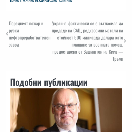
ВОЙНА В УКРАЙНА
МЕЖДУНАРОДНА ПОЛИТИКА
Навигация
Поредният пожар в
Украйна фактически се е съгласила да
руски
предаде на САЩ редкоземни метали на
нефтопреработвателен
стойност 500 милиарда долара като
завод
плащане за военната помощ,
предоставена от Вашингтон на Киив —
Тръмп
Подобни публикации