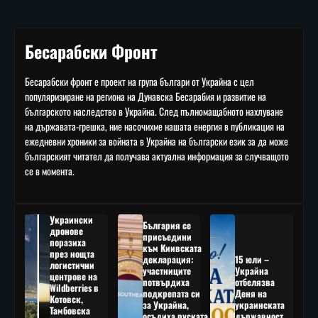
Бесарабски Фронт
Бесарабски фронт е проект на група българи от Украйна с цел
популяризиране на региона на Дунавска Бесарабия и развитие на
българското наследство в Украйна. След пълномащабното нахлуване
на държавата-грешка, ние насочихме нашата енергия в публикация на
ежедневни хроники за войната в Украйна на български език за да може
българският читател да получава актуална информация за случващото
се в момента.
Украински
България се
дронове
присъедини
поразиха
към Киивската
през нощта
декларация:
15 юли –
логистични
участниците
Украйна
центрове на
потвърдиха
отбелязва
Wildberries в
подкрепата си
Деня на
Котовск,
за Украйна,
украинската
Тамбовска
осъдиха руската
държавност