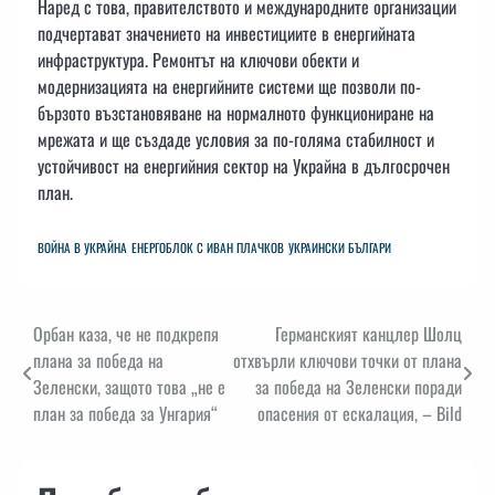
Наред с това, правителството и международните организации
подчертават значението на инвестициите в енергийната
инфраструктура. Ремонтът на ключови обекти и
модернизацията на енергийните системи ще позволи по-
бързото възстановяване на нормалното функциониране на
мрежата и ще създаде условия за по-голяма стабилност и
устойчивост на енергийния сектор на Украйна в дългосрочен
план.
ВОЙНА В УКРАЙНА
ЕНЕРГОБЛОК С ИВАН ПЛАЧКОВ
УКРАИНСКИ БЪЛГАРИ
Навигация
Орбан каза, че не подкрепя
Германският канцлер Шолц
плана за победа на
отхвърли ключови точки от плана
Зеленски, защото това „не е
за победа на Зеленски поради
план за победа за Унгария“
опасения от ескалация, – Bild