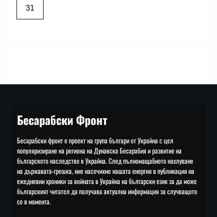
31
Бесарабски Фронт
Бесарабски фронт е проект на група българи от Украйна с цел
популяризиране на региона на Дунавска Бесарабия и развитие на
българското наследство в Украйна. След пълномащабното нахлуване
на държавата-грешка, ние насочихме нашата енергия в публикация на
ежедневни хроники за войната в Украйна на български език за да може
българският читател да получава актуална информация за случващото
се в момента.