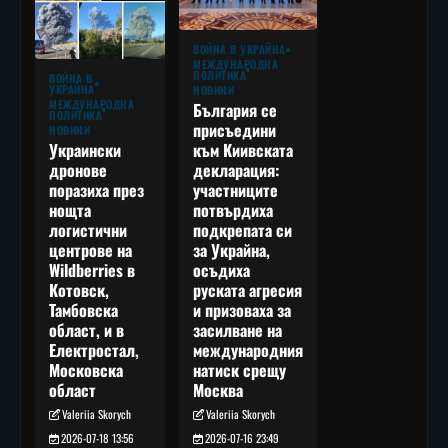
ВОЙНА В УКРАЙНА
МЕЖДУНАРОДНА
ПОЛИТИКА
ВОЙНА В
УКРАЙНА
НОВИНИ
МЕЖДУНАРОДНА
България се
ПОЛИТИКА
присъедини
НОВИНИ
към Киивската
Украински
декларация:
дронове
участниците
поразиха през
потвърдиха
нощта
подкрепата си
логистични
за Украйна,
центрове на
осъдиха
Wildberries в
руската агресия
Котовск,
и призоваха за
Тамбовска
засилване на
област, и в
международния
Електростал,
натиск срещу
Московска
Москва
област
Valeriia Skorych
Valeriia Skorych
2026-07-16 23:49
2026-07-18 13:56