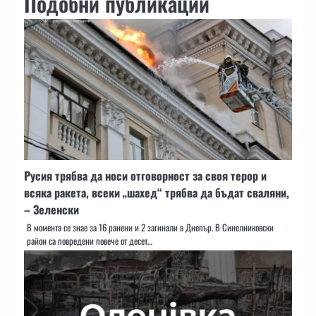
Подобни публикации
Русия трябва да носи отговорност за своя терор и
всяка ракета, всеки „шахед“ трябва да бъдат сваляни,
– Зеленски
В момента се знае за 16 ранени и 2 загинали в Днепър. В Синелниковски
район са повредени повече от десет…