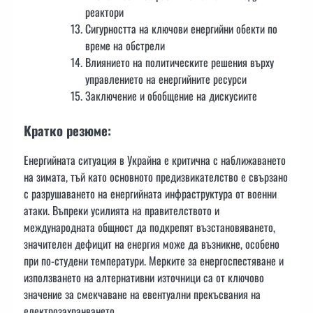
реактори
Сигурността на ключови енергийни обекти по
време на обстрели
Влиянието на политическите решения върху
управлението на енергийните ресурси
Заключение и обобщение на дискусиите
Кратко резюме:
Енергийната ситуация в Украйна е критична с наближаването
на зимата, тъй като основното предизвикателство е свързано
с разрушаването на енергийната инфраструктура от военни
атаки. Въпреки усилията на правителството и
международната общност да подкрепят възстановяването,
значителен дефицит на енергия може да възникне, особено
при по-студени температури. Мерките за енергоспестяване и
използването на алтернативни източници са от ключово
значение за смекчаване на евентуални прекъсвания на
електрозахранването.