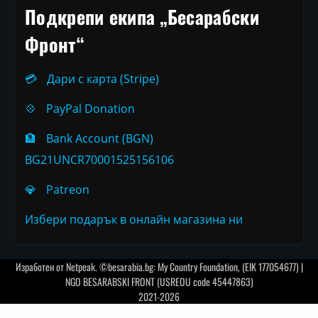
Подкрепи екипа „Бесарабски
Фронт“
💳
Дари с карта (Stripe)
💠
PayPal Donation
🏦
Bank Account (BGN)
BG21UNCR70001525156106
💎
Patreon
Избери подарък в онлайн магазина ни
Изработен от
Netpeak
. ©besarabia.bg: My Country Foundation, (EIK 177054677) |
NGO BESARABSKI FRONT (USREOU code 45447863)
2021-2026