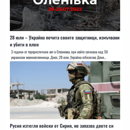
28 юли – Украйна почита своите защитници, измъчвани
и убити в плен
3 години от терористичния акт в Оленивка, при който загинаха над 50
украински военнопленници. Днес, 28 юли, Украйна отбелязва Деня…
Русия изтегля войски от Сирия, но запазва двете си