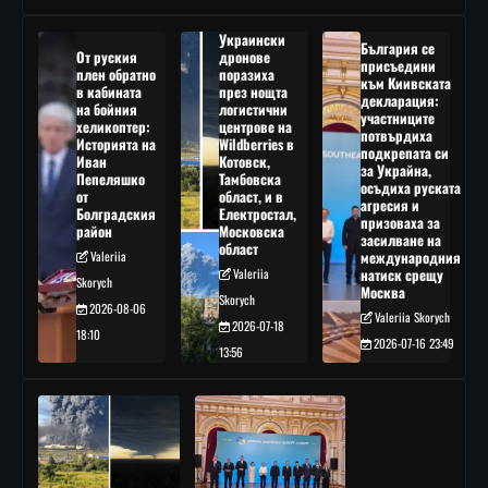
Украински
България се
От руския
дронове
присъедини
плен обратно
поразиха
към Киивската
в кабината
през нощта
декларация:
на бойния
логистични
участниците
хеликоптер:
центрове на
потвърдиха
Историята на
Wildberries в
подкрепата си
Иван
Котовск,
за Украйна,
Пепеляшко
Тамбовска
осъдиха руската
от
област, и в
агресия и
Болградския
Електростал,
призоваха за
район
Московска
засилване на
област
Valeriia
международния
Valeriia
натиск срещу
Skorych
Москва
Skorych
2026-08-06
Valeriia Skorych
2026-07-18
18:10
2026-07-16 23:49
13:56