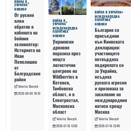
ВОЙНА В
УКРАЙНА
НОВИНИ
ВОЙНА В УКРАЙНА
От руския
МЕЖДУНАРОДНА
плен
ПОЛИТИКА
ВОЙНА В
УКРАЙНА
НОВИНИ
обратно в
МЕЖДУНАРОДНА
България се
кабината на
ПОЛИТИКА
присъедини
НОВИНИ
бойния
към Киивската
Украински
хеликоптер:
декларация:
дронове
Историята на
участниците
поразиха през
Иван
потвърдиха
нощта
Пепеляшко
подкрепата си
логистични
от
за Украйна,
центрове на
Болградския
осъдиха
Wildberries в
район
руската агресия
Котовск,
Valeriia Skorych
и призоваха за
Тамбовска
засилване на
област, и в
2026-08-06 18:10
международния
Електростал,
натиск срещу
Московска
Москва
област
Valeriia Skorych
Valeriia Skorych
2026-07-16 23:49
2026-07-18 13:56