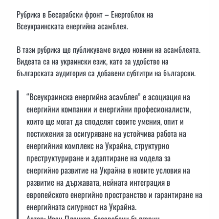
Рубрика в Бесарабски фронт – Енергоблок на
Всеукраинската енергийна асамблея.
В тази рубрика ще публикуваме видео новини на асамблеята.
Видеата са на украински език, като за удобство на
българската аудитория са добавени субтитри на български.
“Всеукраинска енергийна асамблея” е асоциация на
енергийни компании и енергийни професионалисти,
които ще могат да споделят своите умения, опит и
постижения за осигуряване на устойчива работа на
енергийния комплекс на Украйна, структурно
преструктуриране и адаптиране на модела за
енергийно развитие на Украйна в новите условия на
развитие на държавата, нейната интеграция в
европейското енергийно пространство и гарантиране на
енергийната сигурност на Украйна.
Автор: Иван Плачков, бесарабски българин,