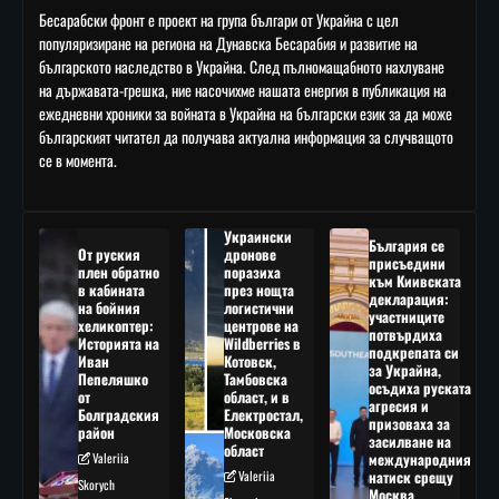
Бесарабски фронт е проект на група българи от Украйна с цел
популяризиране на региона на Дунавска Бесарабия и развитие на
българското наследство в Украйна. След пълномащабното нахлуване
на държавата-грешка, ние насочихме нашата енергия в публикация на
ежедневни хроники за войната в Украйна на български език за да може
българският читател да получава актуална информация за случващото
се в момента.
Украински
България се
От руския
дронове
присъедини
плен обратно
поразиха
към Киивската
в кабината
през нощта
декларация:
на бойния
логистични
участниците
хеликоптер:
центрове на
потвърдиха
Историята на
Wildberries в
подкрепата си
Иван
Котовск,
за Украйна,
Пепеляшко
Тамбовска
осъдиха руската
от
област, и в
агресия и
Болградския
Електростал,
призоваха за
район
Московска
засилване на
област
Valeriia
международния
Valeriia
натиск срещу
Skorych
Москва