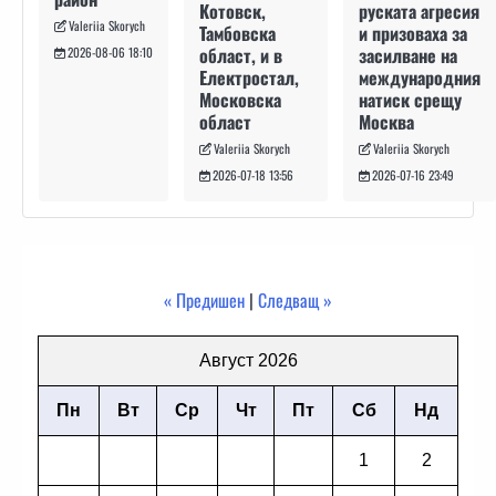
руската агресия
Котовск,
Valeriia Skorych
и призоваха за
Тамбовска
засилване на
област, и в
2026-08-06 18:10
международния
Електростал,
натиск срещу
Московска
Москва
област
Valeriia Skorych
Valeriia Skorych
2026-07-16 23:49
2026-07-18 13:56
« Предишен
|
Следващ »
Август 2026
Пн
Вт
Ср
Чт
Пт
Сб
Нд
1
2