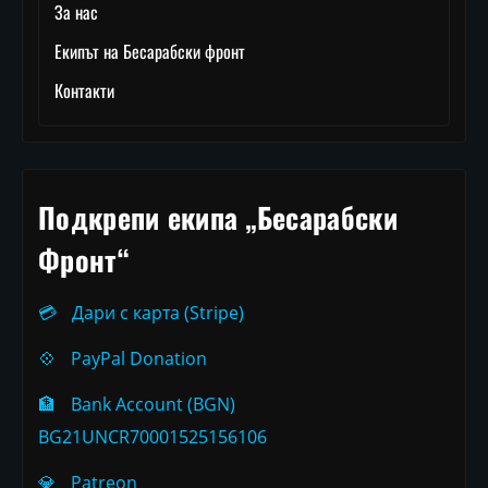
За нас
Екипът на Бесарабски фронт
Контакти
Подкрепи екипа „Бесарабски
Фронт“
💳
Дари с карта (Stripe)
💠
PayPal Donation
🏦
Bank Account (BGN)
BG21UNCR70001525156106
💎
Patreon