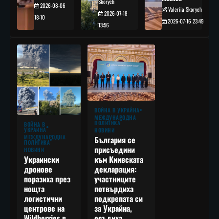
Skorych
2026-08-06
Valeriia Skorych
2026-07-18
18:10
2026-07-16 23:49
13:56
ВОЙНА В УКРАЙНА
МЕЖДУНАРОДНА
ПОЛИТИКА
ВОЙНА В
УКРАЙНА
НОВИНИ
МЕЖДУНАРОДНА
България се
ПОЛИТИКА
присъедини
НОВИНИ
към Киивската
Украински
декларация:
дронове
участниците
поразиха през
потвърдиха
нощта
подкрепата си
логистични
за Украйна,
центрове на
осъдиха
Wildberries в