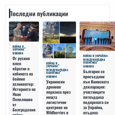
Последни публикации
ВОЙНА В
УКРАЙНА
НОВИНИ
ВОЙНА В УКРАЙНА
От руския
МЕЖДУНАРОДНА
плен
ПОЛИТИКА
ВОЙНА В
УКРАЙНА
НОВИНИ
обратно в
МЕЖДУНАРОДНА
България се
кабината на
ПОЛИТИКА
присъедини
НОВИНИ
бойния
към Киивската
Украински
хеликоптер:
декларация:
дронове
Историята на
участниците
поразиха през
Иван
потвърдиха
нощта
Пепеляшко
подкрепата си
логистични
от
за Украйна,
центрове на
Болградския
осъдиха
Wildberries в
район