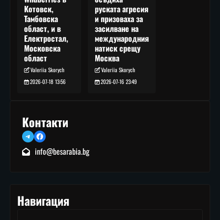
руската агресия
Котовск,
и призоваха за
Тамбовска
засилване на
област, и в
международния
Електростал,
натиск срещу
Московска
Москва
област
Valeriia Skorych
Valeriia Skorych
2026-07-16 23:49
2026-07-18 13:56
Контакти
Telegram
Facebook
info@besarabia.bg
Навигация