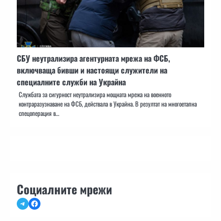
СБУ неутрализира агентурната мрежа на ФСБ,
включваща бивши и настоящи служители на
специалните служби на Украйна
Службата за сигурност неутрализира мощната мрежа на военното
контраразузнаване на ФСБ, действала в Украйна. В резултат на многоетапна
спецоперация в…
Социалните мрежи
Telegram
Facebook