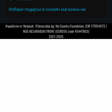
Избери подарък в онлайн магазина ни
Изработен от
Netpeak
. ©besarabia.bg: My Country Foundation, (EIK 177054677) |
NGO BESARABSKI FRONT (USREOU code 45447863)
2021-2026