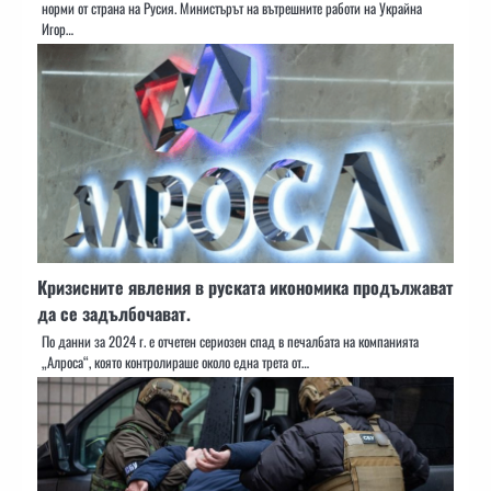
норми от страна на Русия. Министърът на вътрешните работи на Украйна
Игор…
Кризисните явления в руската икономика продължават
да се задълбочават.
По данни за 2024 г. е отчетен сериозен спад в печалбата на компанията
„Алроса“, която контролираше около една трета от…