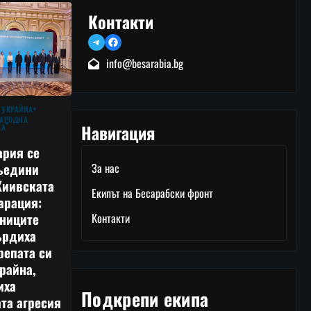
Контакти
Telegram
Facebook
info@besarabia.bg
 УКРАЙНА
АРОДНА
Навигация
КА
ария се
ъедини
За нас
Киивската
Екипът на Бесарабски фронт
арация:
тниците
Контакти
ърдиха
репата си
райна,
иха
Подкрепи екипа
та агресия