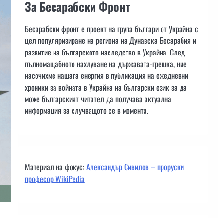
За Бесарабски Фронт
Бесарабски фронт е проект на група българи от Украйна с
цел популяризиране на региона на Дунавска Бесарабия и
развитие на българското наследство в Украйна. След
пълномащабното нахлуване на държавата-грешка, ние
насочихме нашата енергия в публикация на ежедневни
хроники за войната в Украйна на български език за да
може българският читател да получава актуална
информация за случващото се в момента.
Материал на фокус:
Александър Сивилов – проруски
професор WikiPedia