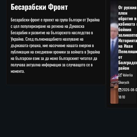
Бесарабски Фронт
От руския
плен
обратно в
Бесарабски фронт е проект на група българи от Украйна
кабината 
с цел популяризиране на региона на Дунавска
бойния
Бесарабия и развитие на българското наследство в
хеликопте
Украйна. След пълномащабното нахлуване на
Историят
държавата-грешка, ние насочихме нашата енергия в
на Иван
Пепеляшк
публикация на ежедневни хроники за войната в Украйна
от
на български език за да може българският читател да
Болградс
получава актуална информация за случващото се в
район
момента.
Valeriia
Skorych
2026-08-
18:10