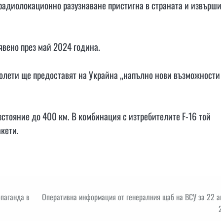
радиолокационно разузнаване пристигна в страната и извърш
явено през май 2024 година.
молети ще предоставят на Украйна „напълно нови възможности
стояние до 400 км. В комбинация с изтребителите F-16 той
кети.
опаганда в
Оперативна информация от генералния щаб на ВСУ за 22 а