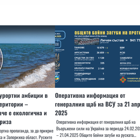
урортни амбиции в
Оперативна информация от
еритории –
генералния щаб на ВСУ за 21 ап
аче е екологична и
2025
криза
Оперативна информация от генералния щаб на
Въоръжени сили на Украйна за периода 24.02.20
ртна пропаганда, за да прикрие
– 21.04.2025 Общите бойни загуби на руската…
а и Запорижка област. Руските