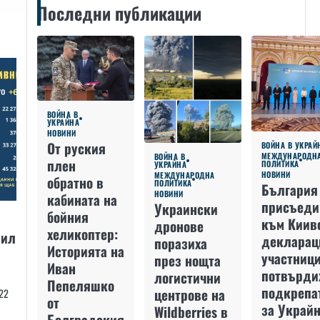
Последни публикации
ВОЙНА В
УКРАЙНА
НОВИНИ
От руския
ВОЙНА В УКРАЙ
МЕЖДУНАРОДН
ВОЙНА В
плен
ПОЛИТИКА
УКРАЙНА
НОВИНИ
МЕЖДУНАРОДНА
обратно в
ПОЛИТИКА
България
НОВИНИ
кабината на
присъеди
Украински
бойния
към Киив
дронове
хеликоптер:
рил
декларац
поразиха
Историята на
участниц
през нощта
Иван
потвърди
логистични
Пепеляшко
подкрепа
центрове на
22
от
за Украйн
Wildberries в
Болградския