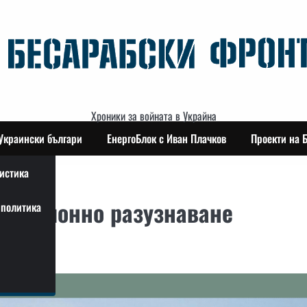
Хроники за войната в Украйна
Украински българи
ЕнергоБлок с Иван Плачков
Проекти на 
истика
окационно разузнаване
политика