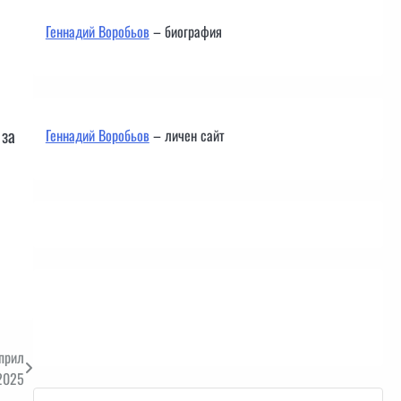
и
Геннадий Воробьов
– биография
 за
Геннадий Воробьов
– личен сайт
Контакти
прил
2025