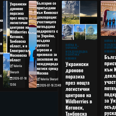
България се
Украински
присъедини
дронове
към Киивската
поразиха
декларация:
през нощта
на
участниците
логистични
потвърдиха
центрове на
р:
подкрепата си
Wildberries в
а
за Украйна,
Котовск,
осъдиха
Тамбовска
ВОЙНА В
о
руската
МЕЖДУН
ВОЙНА В
област, и в
ПОЛИТИ
УКРАЙНА
агресия и
Електростал,
НОВИНИ
МЕЖДУНАРОДНА
кия
призоваха за
ПОЛИТИКА
Московска
Бълг
НОВИНИ
засилване на
област
прис
Украински
международния
Valeriia
към 
натиск срещу
дронове
Skorych
Москва
декл
поразиха
06
2026-07-18
Valeriia Skorych
учас
през нощта
13:56
2026-07-16 23:49
потв
логистични
подк
центрове на
за Ук
Wildberries в
осъд
Котовск,
руска
Тамбовска