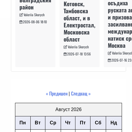
осъдиха
Котовск,
район
руската а
Тамбовска
Valeriia Skorych
и призова
област, и в
2026-08-06 18:10
засилван
Електростал,
междуна
Московска
натиск с
област
Москва
Valeriia Skorych
Valeriia Skoryc
2026-07-18 13:56
2026-07-16 23
« Предишен
|
Следващ »
Август 2026
Пн
Вт
Ср
Чт
Пт
Сб
Нд