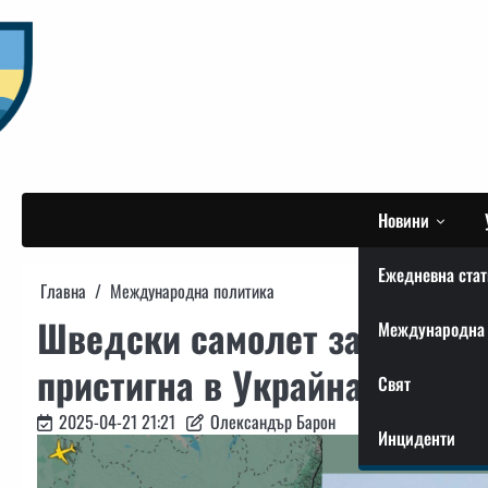
Skip
to
content
Новини
Ежедневна стат
Главна
Международна политика
Шведски самолет за радиол
Международна 
пристигна в Украйна
Свят
2025-04-21 21:21
Олександър Барон
Инциденти