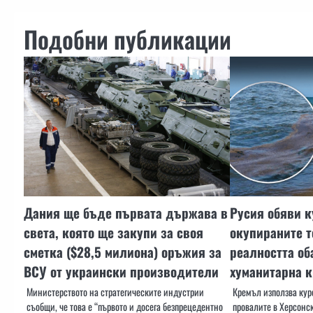
Подобни публикации
Дания ще бъде първата държава в
Русия обяви к
света, която ще закупи за своя
окупираните т
сметка ($28,5 милиона) оръжия за
реалността об
ВСУ от украински производители
хуманитарна 
Министерството на стратегическите индустрии
Кремъл използва куро
съобщи, че това е “първото и досега безпрецедентно
провалите в Херсонск