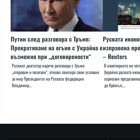
Путин след разговора с Тръмп:
Руската иконо
Прекратяване на огъня с Украйна е
изправена пре
възможно при „договорености“
– Reuters
Руският диктатор нарече разговора с Тръмп
В навечерието на чет
„откровен и полезен“, отново лансира свои условия
Украйна руската ико
за мир Президентът на Руската федерация
сериозни предизвика
Владимир…
до Кремъл,…