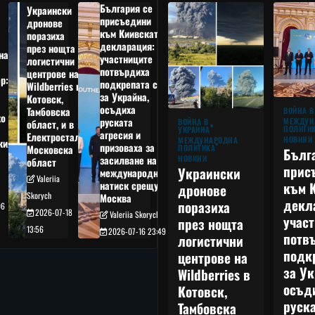
България се
Украински
присъедини
дронове
към Киивската
поразиха
декларация:
през нощта
на
участниците
логистични
потвърдиха
центрове на
р:
подкрепата си
Wildberries в
а
за Украйна,
Котовск,
осъдиха
Тамбовска
ВОЙНА В
о
руската
МЕЖДУН
ВОЙНА В
област, и в
ПОЛИТИ
УКРАЙНА
агресия и
Електростал,
НОВИНИ
МЕЖДУНАРОДНА
кия
призоваха за
ПОЛИТИКА
Московска
Бълг
НОВИНИ
засилване на
област
прис
Украински
международния
Valeriia
към 
натиск срещу
дронове
Skorych
Москва
декл
поразиха
06
2026-07-18
Valeriia Skorych
учас
през нощта
13:56
2026-07-16 23:49
потв
логистични
подк
центрове на
за Ук
Wildberries в
осъд
Котовск,
руска
Тамбовска