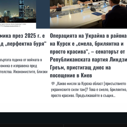
мика през 2025 г. е
Операцията на Украйна в района
д „перфектна буря“
на Курск е „смела, брилянтна и
просто красива“, – сенаторът от
Републиканската партия Линдз
въртата година от войната в
номика е изправена пред
Греъм, пристигащ днес на
телства. Икономистите, близки
посещение в Киев
💬 „Какво мисля за Курска област [присъствието
украинските сили там]? Това е смело, брилянтно,
просто красиво. Продължавайте в същия…