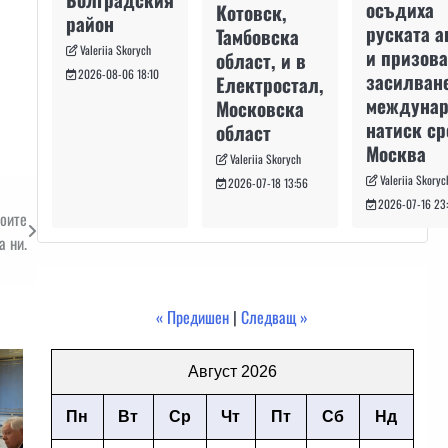
осъдиха
Котовск,
район
руската а
Тамбовска
Valeriia Skorych
и призова
област, и в
2026-08-06 18:10
засилван
Електростал,
междуна
Московска
натиск с
област
Москва
Valeriia Skorych
Valeriia Skoryc
2026-07-18 13:56
2026-07-16 23
воите
а ни.
« Предишен
|
Следващ »
Август 2026
Пн
Вт
Ср
Чт
Пт
Сб
Нд