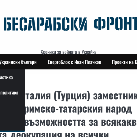
Хроники за войната в Украйна
Украински българи
ЕнергоБлок с Иван Плачков
Проекти на 
истика
 в Анталия (Турция) заместни
политика
 на кримско-татарския народ
икува възможността за всякак
та деокупация на всички