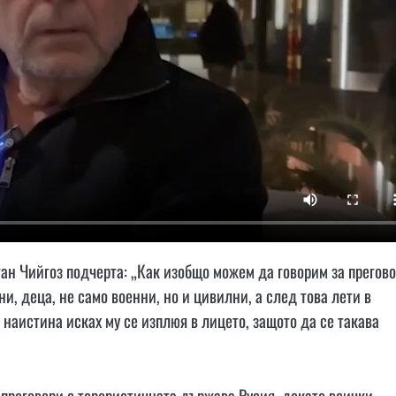
ган Чийгоз подчерта: „Как изобщо можем да говорим за прегов
ни, деца, не само военни, но и цивилни, а след това лети в
о наистина исках му се изплюя в лицето, защото да се такава
 преговори с терористичната държава Русия, докато всички