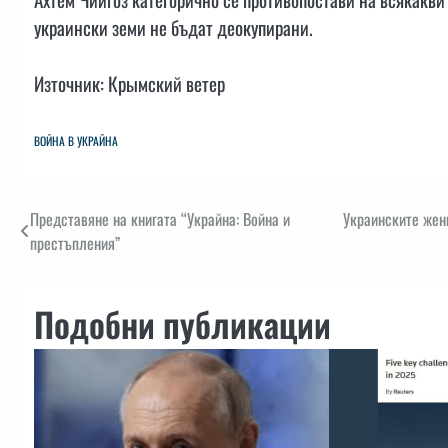
украински земи не бъдат деокупирани.
Източник: Крымский ветер
ВОЙНА В УКРАЙНА
Навигация
Представяне на книгата “Украйна: Война и
Украинските жени
престъпления”
Подобни публикации