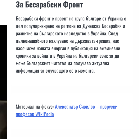
За Бесарабски Фронт
Бесарабски фронт е проект на група българи от Украйна с
цел популяризиране на региона на Дунавска Бесарабия и
развитие на българското наследство в Украйна. След
пълномащабното нахлуване на държавата-грешка, ние
насочихме нашата енергия в публикация на ежедневни
хроники за войната в Украйна на български език за да
може българският читател да получава актуална
информация за случващото се в момента.
Материал на фокус:
Александър Сивилов – проруски
професор WikiPedia