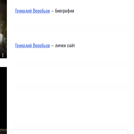
Геннадий Воробьов
– биография
Геннадий Воробьов
– личен сайт
Контакти