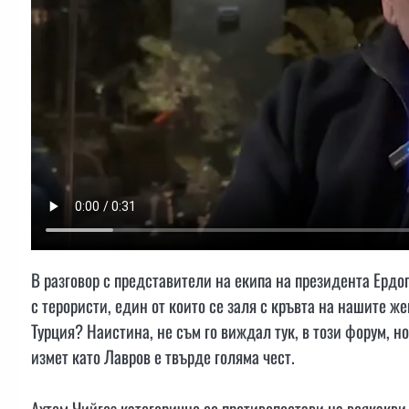
В разговор с представители на екипа на президента Ердо
с терористи, един от които се заля с кръвта на нашите же
Турция? Наистина, не съм го виждал тук, в този форум, н
измет като Лавров е твърде голяма чест.
Ахтем Чийгоз категорично се противопостави на всякакви