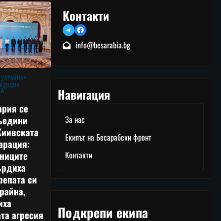
Контакти
Telegram
Facebook
info@besarabia.bg
 УКРАЙНА
АРОДНА
Навигация
КА
ария се
ъедини
За нас
Киивската
Екипът на Бесарабски фронт
арация:
тниците
Контакти
ърдиха
репата си
райна,
иха
Подкрепи екипа
та агресия