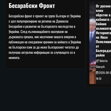
Бесарабски Фронт
От руския
плен
обратно в
Бесарабски фронт е проект на група българи от Украйна
кабината 
с цел популяризиране на региона на Дунавска
бойния
Бесарабия и развитие на българското наследство в
хеликопте
Украйна. След пълномащабното нахлуване на
Историят
държавата-грешка, ние насочихме нашата енергия в
на Иван
Пепеляшк
публикация на ежедневни хроники за войната в Украйна
от
на български език за да може българският читател да
Болградс
получава актуална информация за случващото се в
район
момента.
Valeriia
Skorych
2026-08-
18:10