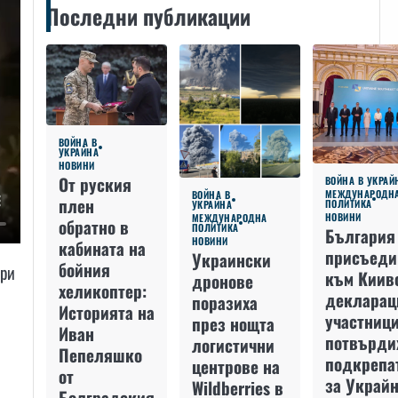
Последни публикации
ВОЙНА В
УКРАЙНА
НОВИНИ
От руския
ВОЙНА В УКРАЙ
МЕЖДУНАРОДН
ВОЙНА В
плен
ПОЛИТИКА
УКРАЙНА
НОВИНИ
МЕЖДУНАРОДНА
обратно в
ПОЛИТИКА
България
НОВИНИ
кабината на
присъеди
Украински
бойния
ори
към Киив
дронове
хеликоптер:
декларац
поразиха
Историята на
участниц
през нощта
Иван
потвърди
логистични
Пепеляшко
подкрепа
центрове на
от
за Украйн
Wildberries в
Болградския