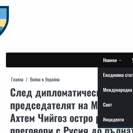
Skip
to
content
Новини
Ежедневна стат
Главна
Война в Украйна
След дипломатически форум
Международна 
председателят на Меджлиса
Свят
Ахтем Чийгоз остро разкрит
Инциденти
преговори с Русия до пълна