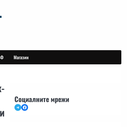
БФ
Магазин
к-
Социалните мрежи
Telegram
Facebook
ви