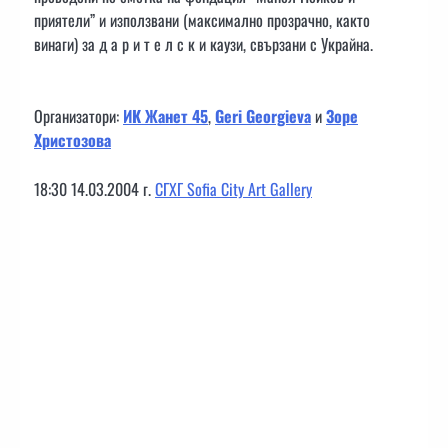
приятели” и използвани (максимално прозрачно, както
винаги) за д а р и т е л с к и каузи, свързани с Украйна.
Организатори:
ИК Жанет 45
,
Geri Georgieva
и
Зоре
Христозова
18:30 14.03.2004 г.
СГХГ Sofia City Art Gallery