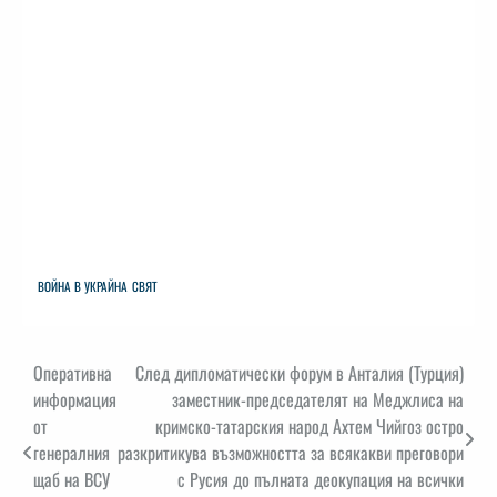
ВОЙНА В УКРАЙНА
СВЯТ
Навигация
Оперативна
След дипломатически форум в Анталия (Турция)
информация
заместник-председателят на Меджлиса на
от
кримско-татарския народ Ахтем Чийгоз остро
генералния
разкритикува възможността за всякакви преговори
щаб на ВСУ
с Русия до пълната деокупация на всички