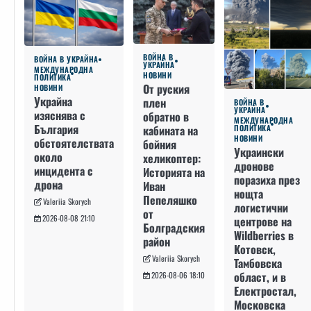
ВОЙНА В
ВОЙНА В УКРАЙНА
УКРАЙНА
МЕЖДУНАРОДНА
НОВИНИ
ПОЛИТИКА
От руския
НОВИНИ
Украйна
плен
ВОЙНА В
УКРАЙНА
изяснява с
обратно в
МЕЖДУНАРОДНА
България
кабината на
ПОЛИТИКА
НОВИНИ
обстоятелствата
бойния
Украински
около
хеликоптер:
дронове
инцидента с
Историята на
поразиха през
дрона
Иван
нощта
Пепеляшко
Valeriia Skorych
логистични
от
2026-08-08 21:10
центрове на
Болградския
Wildberries в
район
Котовск,
Valeriia Skorych
Тамбовска
област, и в
2026-08-06 18:10
Електростал,
Московска