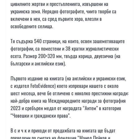
цивилните жертви и престъпленията, извършени на
украинска земя. Нерядко фотографите, чиито творби са
включени в нея, са сред първите хора, влезли в
освободените селища.
Тя съдържа 540 страници, на които, освен зашеметяващите
фотографии, са поместени и 38 кратки журналистически
есета. Размер 200×320 мм, твърда корица, двуезична (на
български и английски език).
Първото издание на книгата (на английски и украински език,
с издател FotoEvidence) което изпревари нашето с около
шест месеца, вече бе отличено с няколко престижни награди:
най-добра книга на Международните награди за фотография
2023 и сребърен медал от наградата “Антем” в категория
“Човешки и граждански права”.
В с и ч к и приходи от продажбата на книгата ще бъдат
преведени по сметка на фондация “Манол Пейков и