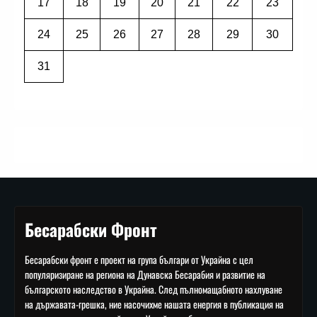
17
18
19
20
21
22
23
24
25
26
27
28
29
30
31
Бесарабски Фронт
Бесарабски фронт е проект на група българи от Украйна с цел
популяризиране на региона на Дунавска Бесарабия и развитие на
българското наследство в Украйна. След пълномащабното нахлуване
на държавата-грешка, ние насочихме нашата енергия в публикация на