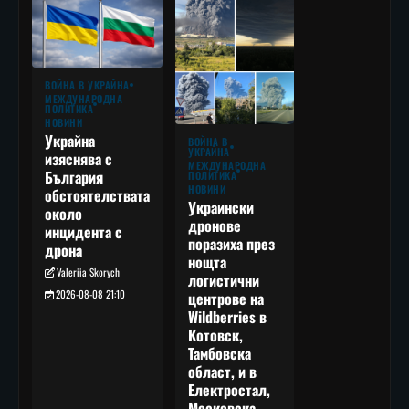
ВОЙНА В УКРАЙНА
МЕЖДУНАРОДНА
ПОЛИТИКА
НОВИНИ
Украйна
ВОЙНА В
УКРАЙНА
изяснява с
МЕЖДУНАРОДНА
България
ПОЛИТИКА
НОВИНИ
обстоятелствата
Украински
около
дронове
инцидента с
поразиха през
дрона
нощта
Valeriia Skorych
логистични
2026-08-08 21:10
центрове на
Wildberries в
Котовск,
Тамбовска
област, и в
Електростал,
Московска