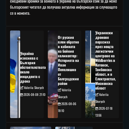
ежедневни хроники за войната в Украйна на български език за да може
българският читател да получава актуална информация за случващото
се в момента.
Украински
От руския
дронове
плен обратно
поразиха
в кабината
през нощта
на бойния
логистични
Украйна
хеликоптер:
центрове на
изяснява с
Историята на
Wildberries в
България
Иван
Котовск,
обстоятелствата
Пепеляшко
Тамбовска
около
от
област, и в
инцидента с
Болградския
Електростал,
дрона
район
Московска
Valeriia Skorych
област
Valeriia
2026-08-08 21:10
Valeriia
Skorych
Skorych
2026-08-06
2026-07-18
18:10
13:56