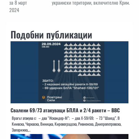
за 8 март
украински територии, включително Крим.
2024
Подобни публикации
Свалени 69/73 атакуващи БПЛА и 2/4 ракети – ВВС
Врагът атакува с: – два “Искандер-М”; – два X-59/69; – 73 “Шахед”. В
Киивска, Черкаска, Виницка, Кировоградска, Ривненска, Днипропетровска,
Запорижка,…