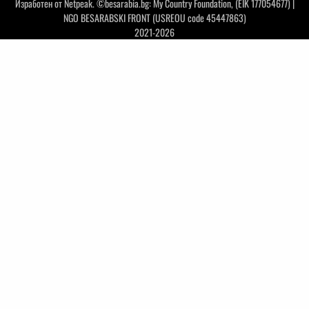
Изработен от
Netpeak
. ©besarabia.bg: My Country Foundation, (EIK 177054677) |
NGO BESARABSKI FRONT (USREOU code 45447863)
2021-2026