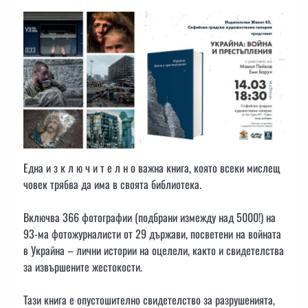
Една и з к л ю ч и т е л н о важна книга, която всеки мислещ
човек трябва да има в своята библиотека.
Включва 366 фотографии (подбрани измежду над 5000!) на
93-ма фотожурналисти от 29 държави, посветени на войната
в Украйна – лични истории на оцелели, както и свидетелства
за извършените жестокости.
Тази книга е опустошително свидетелство за разрушенията,