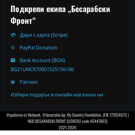
Подкрепи екипа „Бесарабски
Фронт“
💳
Дари с карта (Stripe)
💠
PayPal Donation
🏦
Bank Account (BGN)
BG21UNCR70001525156106
💎
Patreon
Избери подарък в онлайн магазина ни
Изработен от
Netpeak
. ©besarabia.bg: My Country Foundation, (EIK 177054677) |
NGO BESARABSKI FRONT (USREOU code 45447863)
2021-2026