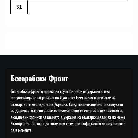
31
Бесарабски Фронт
Бесарабски фронт е проект на група българи от Украйна с цел
популяризиране на региона на Дунавска Бесарабия и развитие на
българското наследство в Украйна. След пълномащабното нахлуване
на държавата-грешка, ние насочихме нашата енергия в публикация на
ежедневни хроники за войната в Украйна на български език за да може
българският читател да получава актуална информация за случващото
се в момента.