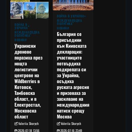
ВОЙНА В УКРАЙНА
МЕЖДУНАРОДНА
ПОЛИТИКА
ВОЙНА В
УКРАЙНА
НОВИНИ
МЕЖДУНАРОДНА
България се
ПОЛИТИКА
присъедини
НОВИНИ
към Киивската
Украински
декларация:
дронове
участниците
поразиха през
потвърдиха
нощта
подкрепата си
логистични
за Украйна,
центрове на
осъдиха
Wildberries в
руската агресия
Котовск,
и призоваха за
Тамбовска
засилване на
област, и в
международния
Електростал,
натиск срещу
Московска
Москва
област
Valeriia Skorych
Valeriia Skorych
2026-07-16 23:49
2026-07-18 13:56