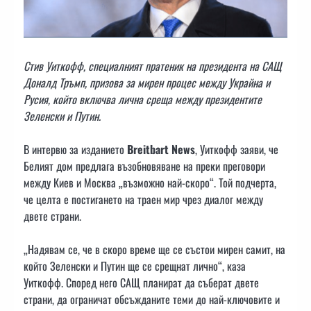
Стив Уиткофф, специалният пратеник на президента на САЩ
Доналд Тръмп, призова за мирен процес между Украйна и
Русия, който включва лична среща между президентите
Зеленски и Путин.
В интервю за изданието
Breitbart News
, Уиткофф заяви, че
Белият дом предлага възобновяване на преки преговори
между Киев и Москва „възможно най-скоро“. Той подчерта,
че целта е постигането на траен мир чрез диалог между
двете страни.
„Надявам се, че в скоро време ще се състои мирен самит, на
който Зеленски и Путин ще се срещнат лично“, каза
Уиткофф. Според него САЩ планират да съберат двете
страни, да ограничат обсъжданите теми до най-ключовите и