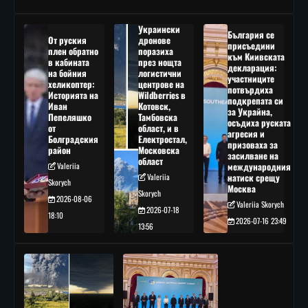
Украински
България се
От руския
дронове
присъедини
плен обратно
поразиха
към Киивската
в кабината
през нощта
декларация:
на бойния
логистични
участниците
хеликоптер:
центрове на
потвърдиха
Историята на
Wildberries в
подкрепата си
Иван
Котовск,
за Украйна,
Пепеляшко
Тамбовска
осъдиха руската
от
област, и в
агресия и
Болградския
Електростал,
призоваха за
район
Московска
засилване на
област
Valeriia
международния
Valeriia
натиск срещу
Skorych
Москва
Skorych
2026-08-06
Valeriia Skorych
2026-07-18
18:10
2026-07-16 23:49
13:56