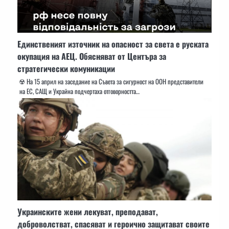
Единственият източник на опасност за света е руската
окупация на АЕЦ. Обясняват от Центъра за
стратегически комуникации
☢️ На 15 април на заседание на Съвета за сигурност на ООН представители
на ЕС, САЩ и Украйна подчертаха отговорността…
Украинските жени лекуват, преподават,
доброволстват, спасяват и героично защитават своите