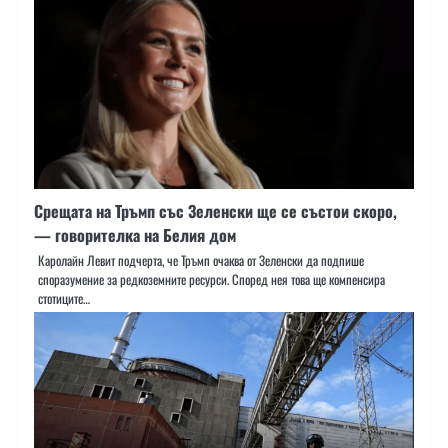
Срещата на Тръмп със Зеленски ще се състои скоро,
— говорителка на Белия дом
Каролайн Левит подчерта, че Тръмп очаква от Зеленски да подпише
споразумение за редкоземните ресурси. Според нея това ще компенсира
стотиците…