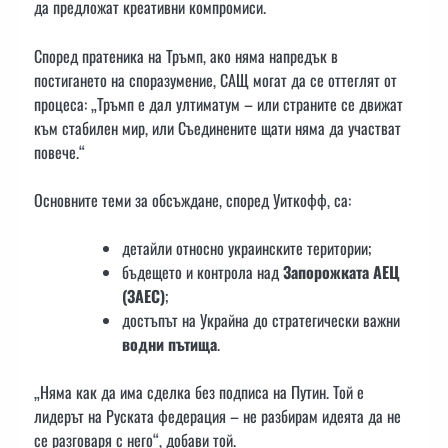
да предложат креативни компромиси.
Според пратеника на Тръмп, ако няма напредък в
постигането на споразумение, САЩ могат да се оттеглят от
процеса: „Тръмп е дал ултиматум – или страните се движат
към стабилен мир, или Съединените щати няма да участват
повече.“
Основните теми за обсъждане, според Уиткофф, са:
детайли относно украинските територии;
бъдещето и контрола над
Запорожката АЕЦ
(ЗАЕС)
;
достъпът на Украйна до стратегически важни
водни пътища
.
„Няма как да има сделка без подписа на Путин. Той е
лидерът на Руската федерация – не разбирам идеята да не
се разговаря с него“, добави той.