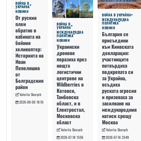
ВОЙНА В
УКРАЙНА
НОВИНИ
ВОЙНА В УКРАЙНА
От руския
МЕЖДУНАРОДНА
плен
ПОЛИТИКА
ВОЙНА В
УКРАЙНА
НОВИНИ
обратно в
МЕЖДУНАРОДНА
България се
кабината на
ПОЛИТИКА
присъедини
НОВИНИ
бойния
към Киивската
Украински
хеликоптер:
декларация:
дронове
Историята на
участниците
поразиха през
Иван
потвърдиха
нощта
Пепеляшко
подкрепата си
логистични
от
за Украйна,
центрове на
Болградския
осъдиха
Wildberries в
район
руската агресия
Котовск,
Valeriia Skorych
и призоваха за
Тамбовска
засилване на
област, и в
2026-08-06 18:10
международния
Електростал,
натиск срещу
Московска
Москва
област
Valeriia Skorych
Valeriia Skorych
2026-07-16 23:49
2026-07-18 13:56