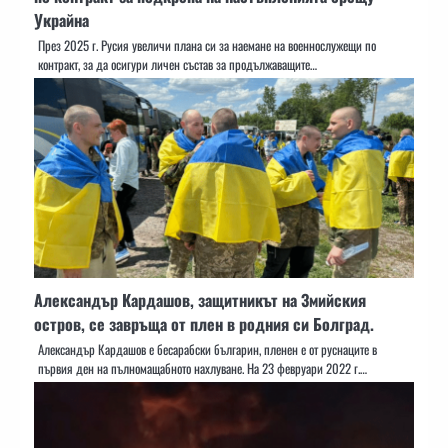
Украйна
През 2025 г. Русия увеличи плана си за наемане на военнослужещи по
контракт, за да осигури личен състав за продължаващите…
Александър Кардашов, защитникът на Змийския
остров, се завръща от плен в родния си Болград.
Александър Кардашов е бесарабски българин, пленен е от руснаците в
първия ден на пълномащабното нахлуване. На 23 февруари 2022 г.…