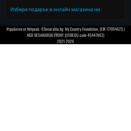
Избери подарък в онлайн магазина ни
Изработен от
Netpeak
. ©besarabia.bg: My Country Foundation, (EIK 177054677) |
NGO BESARABSKI FRONT (USREOU code 45447863)
2021-2026