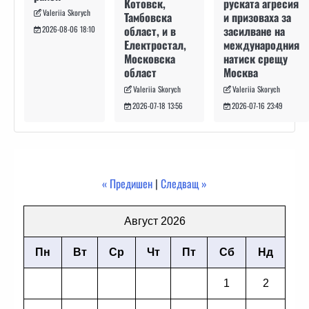
руската агресия
Котовск,
Valeriia Skorych
и призоваха за
Тамбовска
засилване на
област, и в
2026-08-06 18:10
международния
Електростал,
натиск срещу
Московска
Москва
област
Valeriia Skorych
Valeriia Skorych
2026-07-16 23:49
2026-07-18 13:56
« Предишен
|
Следващ »
Август 2026
Пн
Вт
Ср
Чт
Пт
Сб
Нд
1
2