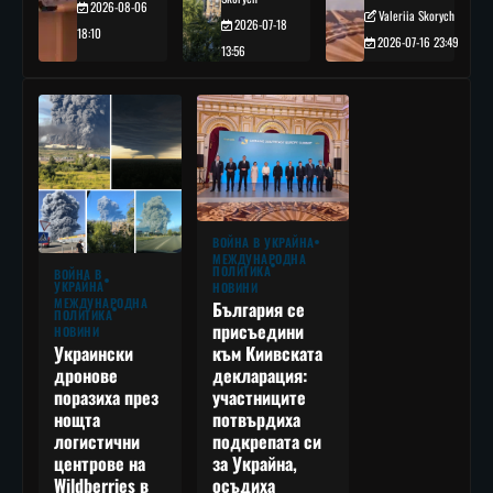
2026-08-06
Valeriia Skorych
2026-07-18
18:10
2026-07-16 23:49
13:56
ВОЙНА В УКРАЙНА
МЕЖДУНАРОДНА
ПОЛИТИКА
ВОЙНА В
УКРАЙНА
НОВИНИ
МЕЖДУНАРОДНА
България се
ПОЛИТИКА
присъедини
НОВИНИ
към Киивската
Украински
декларация:
дронове
участниците
поразиха през
потвърдиха
нощта
подкрепата си
логистични
за Украйна,
центрове на
осъдиха
Wildberries в