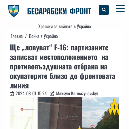
Skip
to
content
Хроники за войната в Украйна
Главна
Война в Украйна
Ще „ловуват“ F-16: партизаните
записват местоположението на
противовъздушната отбрана на
окупаторите близо до фронтовата
линия
2024-08-01 15:24
Maksym Karmazynovskyi