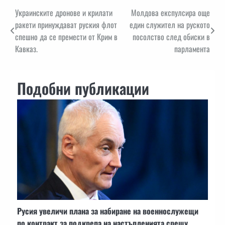
Навигация
Украинските дронове и крилати
Молдова експулсира още
ракети принуждават руския флот
един служител на руското
спешно да се премести от Крим в
посолство след обиски в
Кавказ.
парламента
Подобни публикации
Русия увеличи плана за набиране на военнослужещи
по контракт за подкрепа на настъпленията срещу