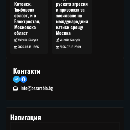
руската агресия
Котовск,
и призоваха за
Тамбовска
засилване на
област, и в
международния
Електростал,
натиск срещу
Московска
Москва
област
Valeriia Skorych
Valeriia Skorych
2026-07-16 23:49
2026-07-18 13:56
Контакти
Telegram
Facebook
info@besarabia.bg
Навигация