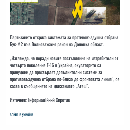
Партизаните откриха системата за противовъздушна отбрана
Бук-М2 във Волновахския район на Донецка област.
„Изглежда, че поради новите постъпления на изтребители от
четвърто поколение F-16 в Украйна, окупаторите са
принудени да прехвърлят допълнителни системи за
противовъздушна отбрана по-близо до фронтовата линия“, се
казва в съобщението на движението „Атеш“.
Източник: Інформаційний Спротив
ВОЙНА В УКРАЙНА