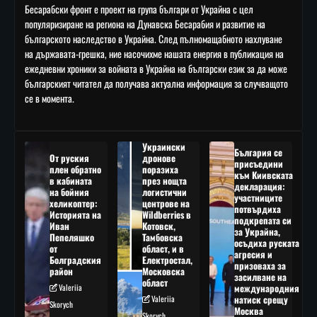
Бесарабски фронт е проект на група българи от Украйна с цел
популяризиране на региона на Дунавска Бесарабия и развитие на
българското наследство в Украйна. След пълномащабното нахлуване
на държавата-грешка, ние насочихме нашата енергия в публикация на
ежедневни хроники за войната в Украйна на български език за да може
българският читател да получава актуална информация за случващото
се в момента.
Украински
България се
От руския
дронове
присъедини
плен обратно
поразиха
към Киивската
в кабината
през нощта
декларация:
на бойния
логистични
участниците
хеликоптер:
центрове на
потвърдиха
Историята на
Wildberries в
подкрепата си
Иван
Котовск,
за Украйна,
Пепеляшко
Тамбовска
осъдиха руската
от
област, и в
агресия и
Болградския
Електростал,
призоваха за
район
Московска
засилване на
област
Valeriia
международния
Valeriia
натиск срещу
Skorych
Москва
Skorych