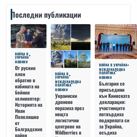
Последни публикации
ВОЙНА В
УКРАЙНА
НОВИНИ
ВОЙНА В УКРАЙНА
От руския
МЕЖДУНАРОДНА
плен
ПОЛИТИКА
ВОЙНА В
УКРАЙНА
НОВИНИ
обратно в
МЕЖДУНАРОДНА
България се
кабината на
ПОЛИТИКА
присъедини
НОВИНИ
бойния
към Киивската
Украински
хеликоптер:
декларация:
дронове
Историята на
участниците
поразиха през
Иван
потвърдиха
нощта
Пепеляшко
подкрепата си
логистични
от
за Украйна,
центрове на
Болградския
осъдиха
Wildberries в
район