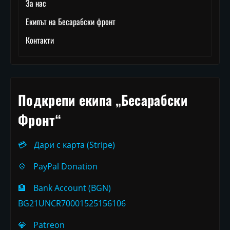
За нас
Екипът на Бесарабски фронт
Контакти
Подкрепи екипа „Бесарабски
Фронт“
💳
Дари с карта (Stripe)
💠
PayPal Donation
🏦
Bank Account (BGN)
BG21UNCR70001525156106
💎
Patreon