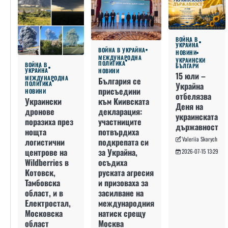
ВОЙНА В
УКРАЙНА
ВОЙНА В УКРАЙНА
НОВИНИ
МЕЖДУНАРОДНА
УКРАИНСКИ
ПОЛИТИКА
ВОЙНА В
БЪЛГАРИ
УКРАЙНА
НОВИНИ
15 юли –
МЕЖДУНАРОДНА
България се
ПОЛИТИКА
Украйна
присъедини
НОВИНИ
отбелязва
към Киивската
Украински
Деня на
декларация:
дронове
украинската
участниците
поразиха през
държавност
потвърдиха
нощта
Valeriia Skorych
подкрепата си
логистични
за Украйна,
центрове на
2026-07-15 13:29
осъдиха
Wildberries в
руската агресия
Котовск,
и призоваха за
Тамбовска
засилване на
област, и в
международния
Електростал,
натиск срещу
Московска
Москва
област