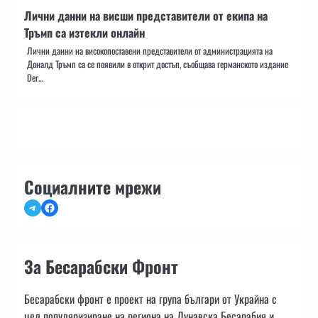
Лични данни на висши представители от екипа на
Тръмп са изтекли онлайн
Лични данни на високопоставени представители от администрацията на
Доналд Тръмп са се появили в открит достъп, съобщава германското издание
Der…
Социалните мрежи
Telegram
Facebook
За Бесарабски Фронт
Бесарабски фронт е проект на група българи от Украйна с
цел популяризиране на региона на Дунавска Бесарабия и