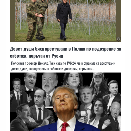
Девет души бяха арестувани в Полша по подозрение за
саботаж, поръчан от Русия
Полският премиер Доналд Туск каза по TVN24, че в страната са арестувани
девет души, заподозрени в саботаж и диверсии, поръчани…