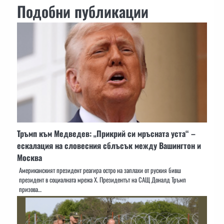
Подобни публикации
Тръмп към Медведев: „Прикрий си мръсната уста“ –
ескалация на словесния сблъсък между Вашингтон и
Москва
Американският президент реагира остро на заплахи от руския бивш
президент в социалната мрежа X. Президентът на САЩ Доналд Тръмп
призова…