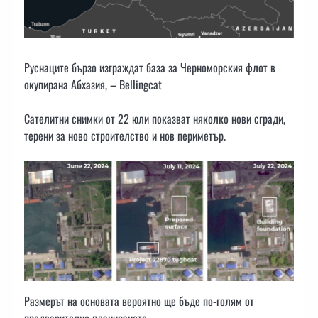
Руснаците бързо изграждат база за Черноморския флот в
окупирана Абхазия, – Bellingcat
Сателитни снимки от 22 юли показват няколко нови сгради,
терени за ново строителство и нов периметър.
Размерът на основата вероятно ще бъде по-голям от
предварително планираното.