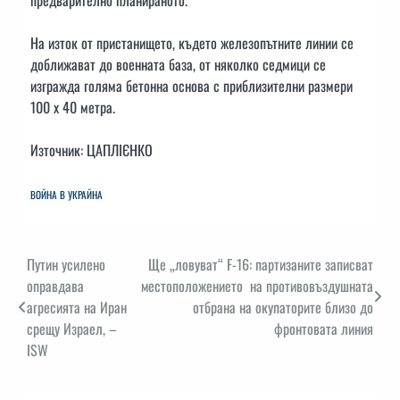
На изток от пристанището, където железопътните линии се
доближават до военната база, от няколко седмици се
изгражда голяма бетонна основа с приблизителни размери
100 х 40 метра.
Източник: ЦАПЛІЄНКО
ВОЙНА В УКРАЙНА
Навигация
Путин усилено
Ще „ловуват“ F-16: партизаните записват
оправдава
местоположението на противовъздушната
агресията на Иран
отбрана на окупаторите близо до
срещу Израел, –
фронтовата линия
ISW