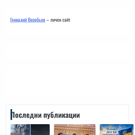
Геннадий Воробьов
– личен сайт
Контакти
Последни публикации