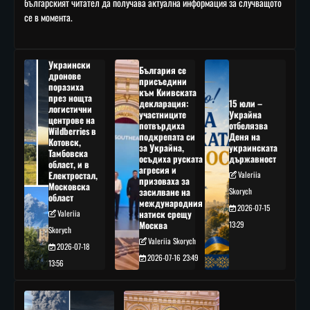
българският читател да получава актуална информация за случващото
се в момента.
Украински
България се
дронове
присъедини
поразиха
към Киивската
през нощта
декларация:
15 юли –
логистични
участниците
Украйна
центрове на
потвърдиха
отбелязва
Wildberries в
подкрепата си
Деня на
Котовск,
за Украйна,
украинската
Тамбовска
осъдиха руската
държавност
област, и в
агресия и
Електростал,
Valeriia
призоваха за
Московска
засилване на
Skorych
област
международния
2026-07-15
Valeriia
натиск срещу
Москва
13:29
Skorych
Valeriia Skorych
2026-07-18
2026-07-16 23:49
13:56