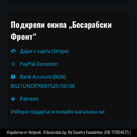
Подкрепи екипа „Бесарабски
Фронт“
💳
Дари с карта (Stripe)
💠
PayPal Donation
🏦
Bank Account (BGN)
BG21UNCR70001525156106
💎
Patreon
Избери подарък в онлайн магазина ни
Изработен от
Netpeak
. ©besarabia.bg: My Country Foundation, (EIK 177054677) |