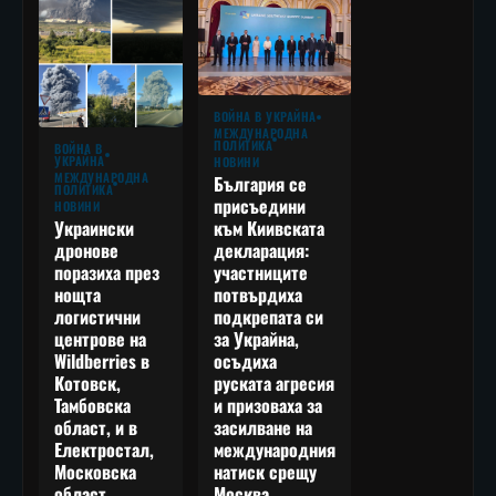
ВОЙНА В УКРАЙНА
МЕЖДУНАРОДНА
ПОЛИТИКА
ВОЙНА В
УКРАЙНА
НОВИНИ
МЕЖДУНАРОДНА
България се
ПОЛИТИКА
присъедини
НОВИНИ
към Киивската
Украински
декларация:
дронове
участниците
поразиха през
потвърдиха
нощта
подкрепата си
логистични
за Украйна,
центрове на
осъдиха
Wildberries в
руската агресия
Котовск,
и призоваха за
Тамбовска
засилване на
област, и в
международния
Електростал,
натиск срещу
Московска
Москва
област