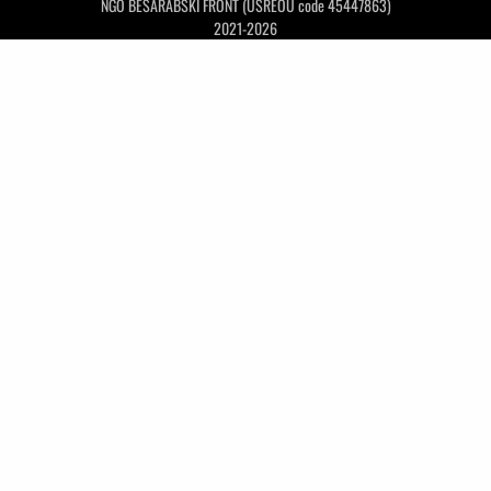
NGO BESARABSKI FRONT (USREOU code 45447863)
2021-2026