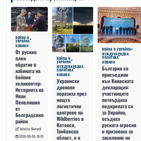
ВОЙНА В
УКРАЙНА
НОВИНИ
ВОЙНА В УКРАЙНА
От руския
МЕЖДУНАРОДНА
плен
ПОЛИТИКА
ВОЙНА В
УКРАЙНА
НОВИНИ
обратно в
МЕЖДУНАРОДНА
България се
кабината на
ПОЛИТИКА
присъедини
НОВИНИ
бойния
към Киивската
Украински
хеликоптер:
декларация:
дронове
Историята на
участниците
поразиха през
Иван
потвърдиха
нощта
Пепеляшко
подкрепата си
логистични
от
за Украйна,
центрове на
Болградския
осъдиха
Wildberries в
район
руската агресия
Котовск,
Valeriia Skorych
и призоваха за
Тамбовска
засилване на
област, и в
2026-08-06 18:10