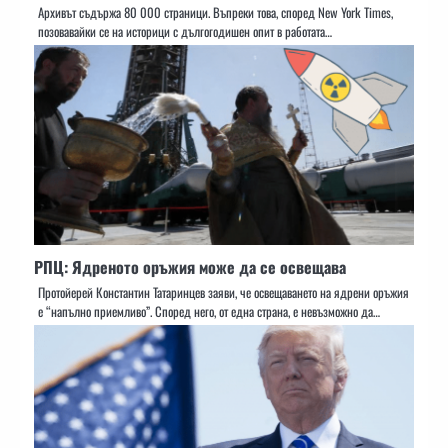
Архивът съдържа 80 000 страници. Въпреки това, според New York Times,
позовавайки се на историци с дългогодишен опит в работата…
РПЦ: Ядреното оръжия може да се освещава
Протойерей Константин Татаринцев заяви, че освещаването на ядрени оръжия
е “напълно приемливо”. Според него, от една страна, е невъзможно да…