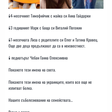
🕯️4-месечният Тимофийчик с майка си Анна Гайдаржи
🕯️3 годишният Марк с баща си Виталий Погожин
🕯️7-месечната Лиза с родителите си Олег и Татяна Кравец.
Още две деца продължават да са в неизвестност.
🕯️ педиатърът Чебан Ганна Олексиивна
Покажете тези имена на света.
Покажете тези имена на украинците, които все още не
изпитват болка.
Нашите съболезнования на семействата…
Русия = терор