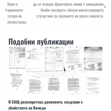
Крим и
да се атакува фронтовата линия с авиационни
кримските
бомби: експертът обясни впечатляващата
татари на
статистика за свалянето на руски самолети.
полуострова.
Подобни публикации
В САЩ разсекретиха документи, свързани с
убийството на Кенеди