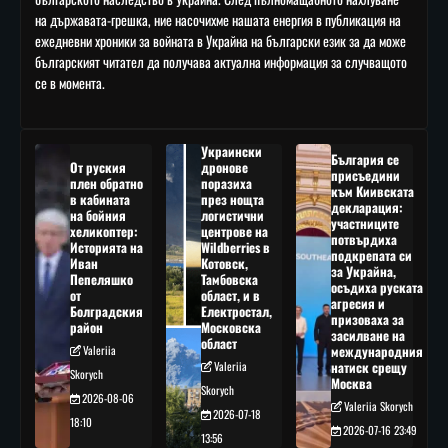
на държавата-грешка, ние насочихме нашата енергия в публикация на
ежедневни хроники за войната в Украйна на български език за да може
българският читател да получава актуална информация за случващото
се в момента.
Украински
България се
От руския
дронове
присъедини
плен обратно
поразиха
към Киивската
в кабината
през нощта
декларация:
на бойния
логистични
участниците
хеликоптер:
центрове на
потвърдиха
Историята на
Wildberries в
подкрепата си
Иван
Котовск,
за Украйна,
Пепеляшко
Тамбовска
осъдиха руската
от
област, и в
агресия и
Болградския
Електростал,
призоваха за
район
Московска
засилване на
област
Valeriia
международния
Valeriia
натиск срещу
Skorych
Москва
Skorych
2026-08-06
Valeriia Skorych
2026-07-18
18:10
2026-07-16 23:49
13:56