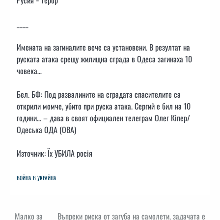
____
Имената на загиналите вече са установени. В резултат на
руската атака срещу жилищна сграда в Одеса загинаха 10
човека…
Бел. БФ: Под развалините на сградата спасителите са
открили момче, убито при руска атака. Сергий е бил на 10
години… – дава в своят официален телеграм Олег Кіпер/
Одеська ОДА (ОВА)
Източник: Їх УБИЛА росія
ВОЙНА В УКРАЙНА
Навигация
Малко за
Въпреки риска от загуба на самолети, задачата е