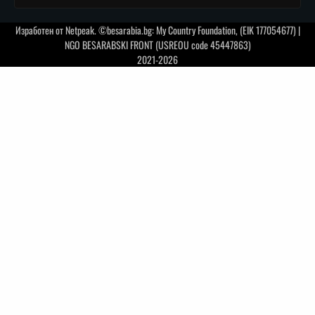
Изработен от
Netpeak
. ©besarabia.bg: My Country Foundation, (EIK 177054677) |
NGO BESARABSKI FRONT (USREOU code 45447863)
2021-2026