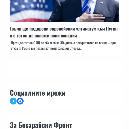
Тръмп ще подкрепи европейския ултиматум към Путин
и е готов да наложи нови санкции
Президентът на САЩ се обявява за 30-дневно прекратяване на огъня – при
отказ от Русия ще последват нови санкции Според…
Социалните мрежи
Telegram
Facebook
За Бесарабски Фронт