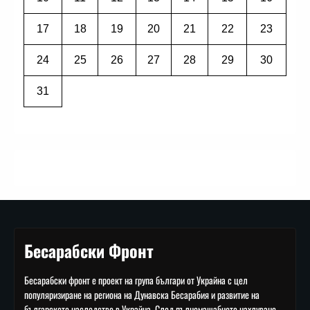
17
18
19
20
21
22
23
24
25
26
27
28
29
30
31
Бесарабски Фронт
Бесарабски фронт е проект на група българи от Украйна с цел
популяризиране на региона на Дунавска Бесарабия и развитие на
българското наследство в Украйна. След пълномащабното нахлуване