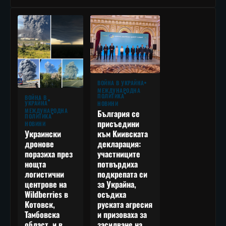
ВОЙНА В УКРАЙНА
МЕЖДУНАРОДНА
ПОЛИТИКА
ВОЙНА В
УКРАЙНА
НОВИНИ
МЕЖДУНАРОДНА
България се
ПОЛИТИКА
присъедини
НОВИНИ
към Киивската
Украински
декларация:
дронове
участниците
поразиха през
потвърдиха
нощта
подкрепата си
логистични
за Украйна,
центрове на
осъдиха
Wildberries в
руската агресия
Котовск,
и призоваха за
Тамбовска
засилване на
област, и в