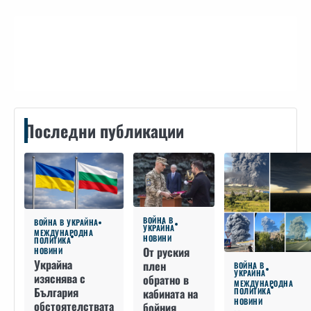
Контакти
Последни публикации
ВОЙНА В
ВОЙНА В УКРАЙНА
УКРАЙНА
МЕЖДУНАРОДНА
НОВИНИ
ПОЛИТИКА
От руския
НОВИНИ
Украйна
плен
ВОЙНА В
УКРАЙНА
изяснява с
обратно в
МЕЖДУНАРОДНА
България
кабината на
ПОЛИТИКА
НОВИНИ
обстоятелствата
бойния