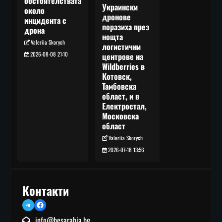
обстоятелствата
Украински
около
дронове
инцидента с
поразиха през
дрона
нощта
Valeriia Skorych
логистични
2026-08-08 21:10
центрове на
Wildberries в
Котовск,
Тамбовска
област, и в
Електростал,
Московска
област
Valeriia Skorych
2026-07-18 13:56
Контакти
Telegram
Facebook
info@besarabia.bg