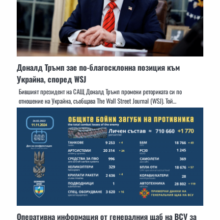
Доналд Тръмп зае по-благосклонна позиция към
Украйна, според WSJ
Бившият президент на САЩ Доналд Тръмп промени реториката си по
отношение на Украйна, съобщава The Wall Street Journal (WSJ). Той…
Оперативна информация от генералния щаб на ВСУ за