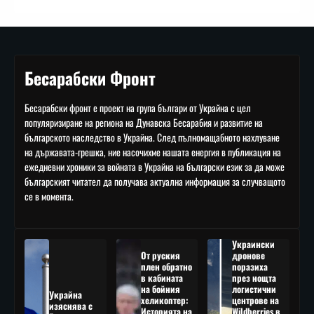
Бесарабски Фронт
Бесарабски фронт е проект на група българи от Украйна с цел
популяризиране на региона на Дунавска Бесарабия и развитие на
българското наследство в Украйна. След пълномащабното нахлуване
на държавата-грешка, ние насочихме нашата енергия в публикация на
ежедневни хроники за войната в Украйна на български език за да може
българският читател да получава актуална информация за случващото
се в момента.
Украински
От руския
дронове
плен обратно
поразиха
в кабината
през нощта
на бойния
логистични
Украйна
хеликоптер:
центрове на
изяснява с
Историята на
Wildberries в