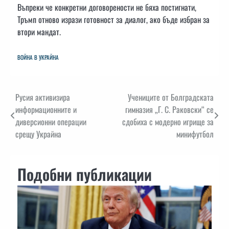
Въпреки че конкретни договорености не бяха постигнати,
Тръмп отново изрази готовност за диалог, ако бъде избран за
втори мандат.
ВОЙНА В УКРАЙНА
Навигация
Русия активизира
Учениците от Болградската
информационните и
гимназия „Г. С. Раковски“ се
диверсионни операции
сдобиха с модерно игрище за
срещу Украйна
минифутбол
Подобни публикации