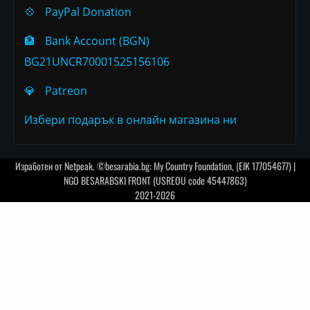
💠
PayPal Donation
🏦
Bank Account (BGN)
BG21UNCR70001525156106
💎
Patreon
Избери подарък в онлайн магазина ни
Изработен от
Netpeak
. ©besarabia.bg: My Country Foundation, (EIK 177054677) |
NGO BESARABSKI FRONT (USREOU code 45447863)
2021-2026