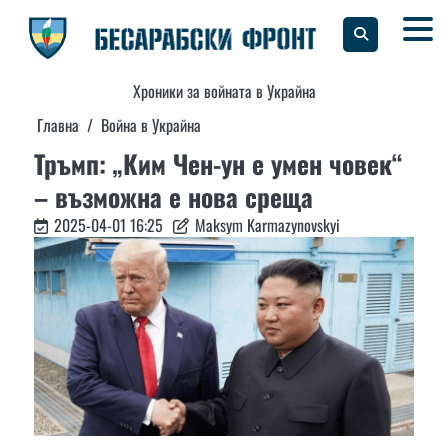
Skip
to
content
Хроники за войната в Украйна
Главна
Война в Украйна
Тръмп: „Ким Чен-ун е умен човек“
– възможна е нова среща
2025-04-01 16:25
Maksym Karmazynovskyi