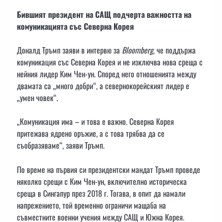
Бившият президент на САЩ подчерта важността на
комуникацията със Северна Корея
Доналд Тръмп заяви в интервю за
Bloomberg
, че поддържа
комуникация със Северна Корея и не изключва нова среща с
нейния лидер Ким Чен-ун. Според него отношенията между
двамата са „много добри“, а севернокорейският лидер е
„умен човек“.
„Комуникация има – и това е важно. Северна Корея
притежава ядрено оръжие, а с това трябва да се
съобразяваме“, заяви Тръмп.
По време на първия си президентски мандат Тръмп проведе
няколко срещи с Ким Чен-ун, включително историческа
среща в Сингапур през 2018 г. Тогава, в опит да намали
напрежението, той временно ограничи мащаба на
съвместните военни учения между САЩ и Южна Корея.