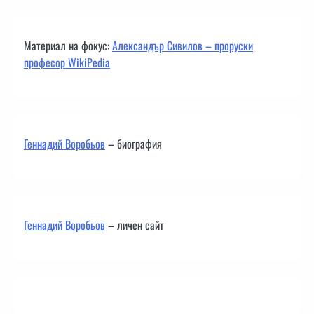
Материал на фокус:
Александър Сивилов – проруски
професор WikiPedia
Геннадий Воробьов
– биография
Геннадий Воробьов
– личен сайт