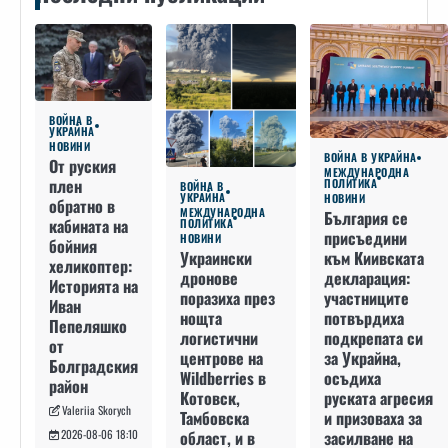
ВОЙНА В
УКРАЙНА
НОВИНИ
ВОЙНА В УКРАЙНА
От руския
МЕЖДУНАРОДНА
плен
ПОЛИТИКА
ВОЙНА В
УКРАЙНА
НОВИНИ
обратно в
МЕЖДУНАРОДНА
България се
кабината на
ПОЛИТИКА
присъедини
НОВИНИ
бойния
към Киивската
Украински
хеликоптер:
декларация:
дронове
Историята на
участниците
поразиха през
Иван
потвърдиха
нощта
Пепеляшко
подкрепата си
логистични
от
за Украйна,
центрове на
Болградския
осъдиха
Wildberries в
район
руската агресия
Котовск,
Valeriia Skorych
и призоваха за
Тамбовска
засилване на
област, и в
2026-08-06 18:10