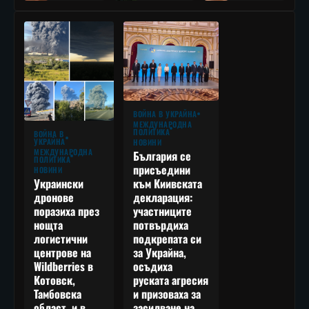
ВОЙНА В УКРАЙНА
МЕЖДУНАРОДНА
ПОЛИТИКА
ВОЙНА В
УКРАЙНА
НОВИНИ
МЕЖДУНАРОДНА
България се
ПОЛИТИКА
присъедини
НОВИНИ
към Киивската
Украински
декларация:
дронове
участниците
поразиха през
потвърдиха
нощта
подкрепата си
логистични
за Украйна,
центрове на
осъдиха
Wildberries в
руската агресия
Котовск,
и призоваха за
Тамбовска
засилване на
област, и в