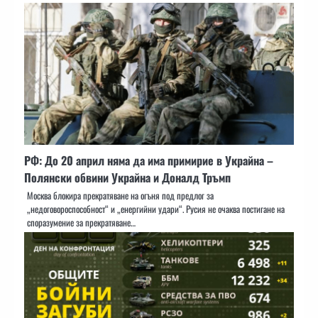
РФ: До 20 април няма да има примирие в Украйна –
Полянски обвини Украйна и Доналд Тръмп
Москва блокира прекратяване на огъня под предлог за
„недоговороспособност“ и „енергийни удари“. Русия не очаква постигане на
споразумение за прекратяване…