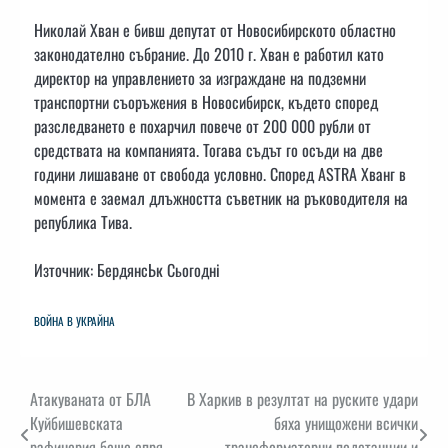
Николай Хван е бивш депутат от Новосибирското областно
законодателно събрание. До 2010 г. Хван е работил като
директор на управлението за изграждане на подземни
транспортни съоръжения в Новосибирск, където според
разследването е похарчил повече от 200 000 рубли от
средствата на компанията. Тогава съдът го осъди на две
години лишаване от свобода условно. Според ASTRA Хванг в
момента е заемал длъжността съветник на ръководителя на
република Тива.
Източник: БердянсЬк Сьогодні
ВОЙНА В УКРАЙНА
Навигация
Атакуваната от БЛА
В Харкив в резултат на руските удари
Куйбишевската
бяха унищожени всички
рафинерия беше спря
трансформаторни подстанции и