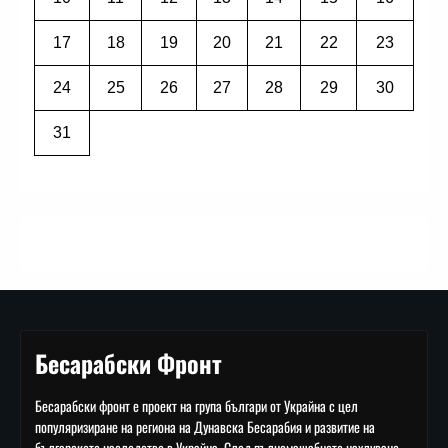
17
18
19
20
21
22
23
24
25
26
27
28
29
30
31
Бесарабски Фронт
Бесарабски фронт е проект на група българи от Украйна с цел
популяризиране на региона на Дунавска Бесарабия и развитие на
българското наследство в Украйна. След пълномащабното нахлуване