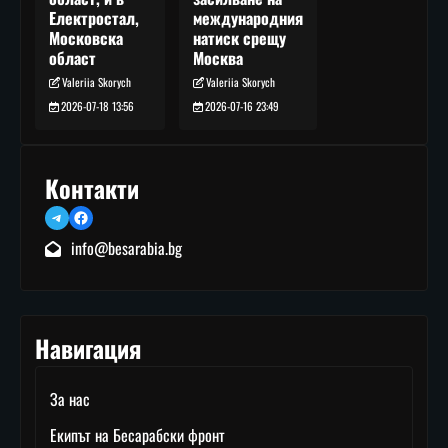
международния
Електростал,
натиск срещу
Московска
Москва
област
Valeriia Skorych
Valeriia Skorych
2026-07-16 23:49
2026-07-18 13:56
Контакти
Telegram
Facebook
info@besarabia.bg
Навигация
За нас
Екипът на Бесарабски фронт