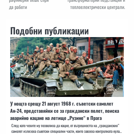
да работи
топлоелектрически централи.
Подобни публикации
У нощта срещу 21 август 1968 г. съветски самолет
Ан-24, представяйки се за граждански полет, поиска
аварийно кацане на летище „Рузине“ в Прага
След като чехите му позволиха да кацне, от вътрешността на „гражданския“
самолет излязоха съветски специални части, които завзеха контролната кула…