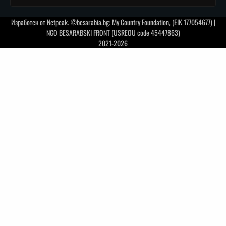
Изработен от
Netpeak
. ©besarabia.bg: My Country Foundation, (EIK 177054677) |
NGO BESARABSKI FRONT (USREOU code 45447863)
2021-2026