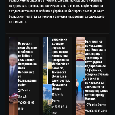
на държавата-грешка, ние насочихме нашата енергия в публикация на
ежедневни хроники за войната в Украйна на български език за да може
българският читател да получава актуална информация за случващото
се в момента.
Украински
България се
От руския
дронове
присъедини
плен обратно
поразиха
към Киивската
в кабината
през нощта
декларация:
на бойния
логистични
участниците
хеликоптер:
центрове на
потвърдиха
Историята на
Wildberries в
подкрепата си
Иван
Котовск,
за Украйна,
Пепеляшко
Тамбовска
осъдиха руската
от
област, и в
агресия и
Болградския
Електростал,
призоваха за
район
Московска
засилване на
област
Valeriia
международния
Valeriia
натиск срещу
Skorych
Москва
Skorych
2026-08-06
Valeriia Skorych
2026-07-18
18:10
2026-07-16 23:49
13:56