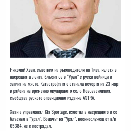
Николай Хван, съветник на ръководителя на Тива, излетя в
насрещната лента, блъсна се в “Урал” с руски войници и
загина на място. Катастрофата е станала вечерта на 23 март
в района на временно окупираното село Нововасиливка,
съобщава руското опозиционно издание ASTRA.
Хван е управлявал Kia Sportage, излетял в насрещното и се
блъснал в “Урал”. Водачът на “Урал”, военнослужещ от в/п
65384, не е пострадал.