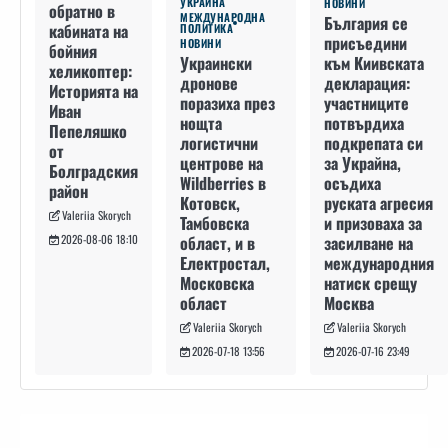
УКРАЙНА
НОВИНИ
обратно в
МЕЖДУНАРОДНА
България се
кабината на
ПОЛИТИКА
присъедини
НОВИНИ
бойния
към Киивската
Украински
хеликоптер:
декларация:
дронове
Историята на
участниците
поразиха през
Иван
потвърдиха
нощта
Пепеляшко
подкрепата си
логистични
от
за Украйна,
центрове на
Болградския
осъдиха
Wildberries в
район
руската агресия
Котовск,
Valeriia Skorych
и призоваха за
Тамбовска
засилване на
област, и в
2026-08-06 18:10
международния
Електростал,
натиск срещу
Московска
Москва
област
Valeriia Skorych
Valeriia Skorych
2026-07-16 23:49
2026-07-18 13:56