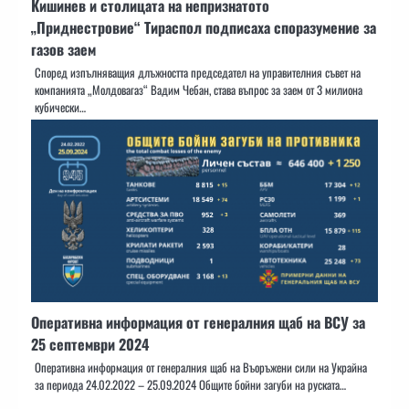
Кишинев и столицата на непризнатото
„Приднестровие“ Тираспол подписаха споразумение за
газов заем
Според изпълняващия длъжността председател на управителния съвет на
компанията „Молдовагаз“ Вадим Чебан, става въпрос за заем от 3 милиона
кубически…
Оперативна информация от генералния щаб на ВСУ за
25 септември 2024
Оперативна информация от генералния щаб на Въоръжени сили на Украйна
за периода 24.02.2022 – 25.09.2024 Общите бойни загуби на руската…