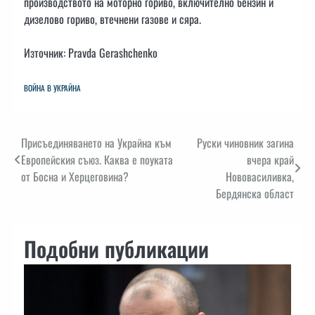
производството на моторно гориво, включително бензин и
дизелово гориво, втечнени газове и сяра.
Източник: Pravda Gerashchenko
ВОЙНА В УКРАЙНА
Навигация
Присъединяването на Украйна към
Руски чиновник загина
Европейския съюз. Каква е поуката
вчера край
от Босна и Херцеговина?
Нововасиливка,
Бердянска област
Подобни публикации