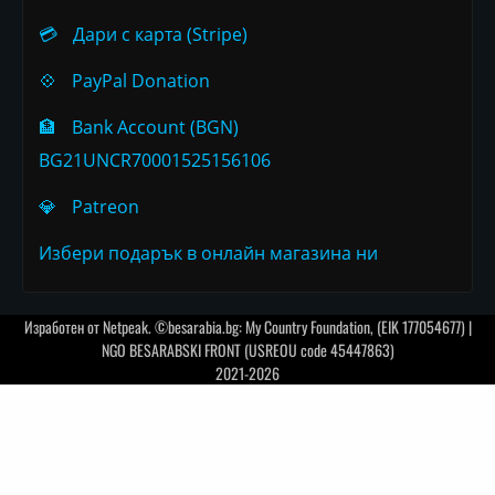
💳
Дари с карта (Stripe)
💠
PayPal Donation
🏦
Bank Account (BGN)
BG21UNCR70001525156106
💎
Patreon
Избери подарък в онлайн магазина ни
Изработен от
Netpeak
. ©besarabia.bg: My Country Foundation, (EIK 177054677) |
NGO BESARABSKI FRONT (USREOU code 45447863)
2021-2026