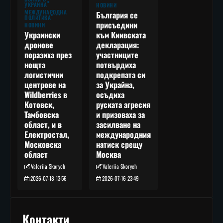
УКРАЙНА
НОВИНИ
МЕЖДУНАРОДНА
България се
ПОЛИТИКА
присъедини
НОВИНИ
към Киивската
Украински
декларация:
дронове
участниците
поразиха през
потвърдиха
нощта
подкрепата си
логистични
за Украйна,
центрове на
осъдиха
Wildberries в
руската агресия
Котовск,
и призоваха за
Тамбовска
засилване на
област, и в
международния
Електростал,
натиск срещу
Московска
Москва
област
Valeriia Skorych
Valeriia Skorych
2026-07-16 23:49
2026-07-18 13:56
Контакти