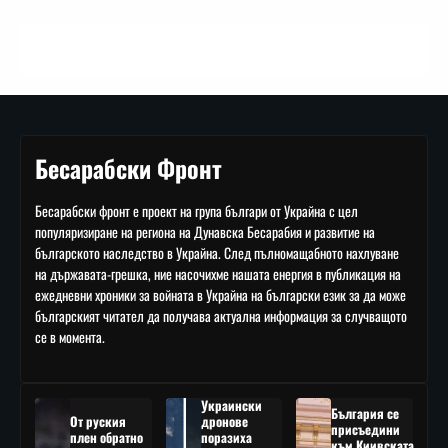
Бесарабски Фронт
Бесарабски фронт е проект на група българи от Украйна с цел
популяризиране на региона на Дунавска Бесарабия и развитие на
българското наследство в Украйна. След пълномащабното нахлуване
на държавата-грешка, ние насочихме нашата енергия в публикация на
ежедневни хроники за войната в Украйна на български език за да може
българският читател да получава актуална информация за случващото
се в момента.
Украински
България се
От руския
дронове
присъедини
плен обратно
поразиха
към Киивската