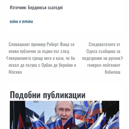
Източник: Бердянськ сьогодні
ВОЙНА В УКРАЙНА
Навигация
Словашкият премиер Роберт Фицо се
Следователите от
появи публично за първи път след
Одеса съобщиха за
покушението срещу него и каза, че би
подозрение на руския
искал да пътува с Орбан до Украйна и
генерал-лейтенант
Москва
Кобилаш
Подобни публикации