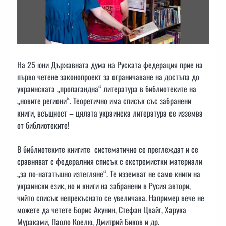
На 25 юни Държавната дума на Руската федерация прие на
първо четене законопроект за ограничаване на достъпа до
украинската „пропагандна“ литература в библиотеките на
„новите региони“. Теоретично има списък със забранени
книги, всъщност – цялата украинска литература се изземва
от библиотеките!
В библиотеките книгите систематично се преглеждат и се
сравняват с федералния списък с екстремистки материали
„за по-нататъшно изтегляне“. Те изземват не само книги на
украински език, но и книги на забранени в Русия автори,
чийто списък непрекъснато се увеличава. Например вече не
можете да четете Борис Акунин, Стефан Цвайг, Харука
Мураками, Паоло Коелю, Дмитрий Биков и др.