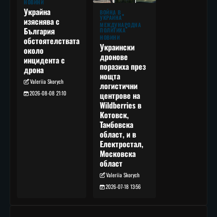
НОВИНИ
Украйна
ВОЙНА В
УКРАЙНА
изяснява с
МЕЖДУНАРОДНА
България
ПОЛИТИКА
НОВИНИ
обстоятелствата
Украински
около
дронове
инцидента с
поразиха през
дрона
нощта
Valeriia Skorych
логистични
2026-08-08 21:10
центрове на
Wildberries в
Котовск,
Тамбовска
област, и в
Електростал,
Московска
област
Valeriia Skorych
2026-07-18 13:56