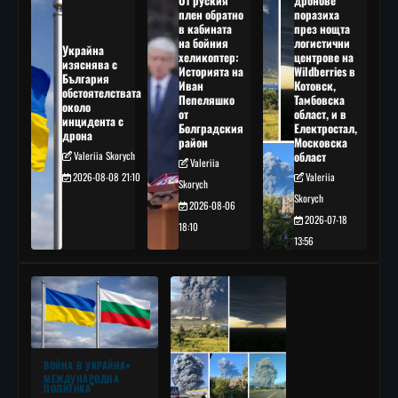
От руския
дронове
плен обратно
поразиха
в кабината
през нощта
на бойния
логистични
Украйна
хеликоптер:
центрове на
изяснява с
Историята на
Wildberries в
България
Иван
Котовск,
обстоятелствата
Пепеляшко
Тамбовска
около
от
област, и в
инцидента с
Болградския
Електростал,
дрона
район
Московска
Valeriia Skorych
област
Valeriia
2026-08-08 21:10
Valeriia
Skorych
Skorych
2026-08-06
2026-07-18
18:10
13:56
ВОЙНА В УКРАЙНА
МЕЖДУНАРОДНА
ПОЛИТИКА