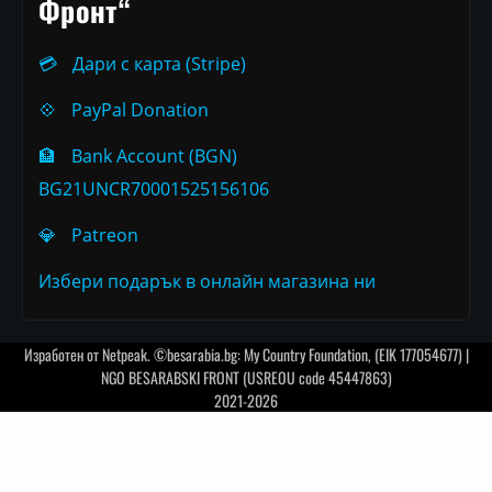
Фронт“
💳
Дари с карта (Stripe)
💠
PayPal Donation
🏦
Bank Account (BGN)
BG21UNCR70001525156106
💎
Patreon
Избери подарък в онлайн магазина ни
Изработен от
Netpeak
. ©besarabia.bg: My Country Foundation, (EIK 177054677) |
NGO BESARABSKI FRONT (USREOU code 45447863)
2021-2026