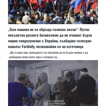
„Тази машина не се обръща толкова лесно“: Путин
посъветва руските бизнесмени да не очакват бързо
мирно споразумение с Украйна, съобщава телеграм-
каналът Faridaily, позовавайки се на източници
„Ще го кажа така: президентът ни посъветва да не бъдем наивни и да
разбираме колко много хора и интереси са…