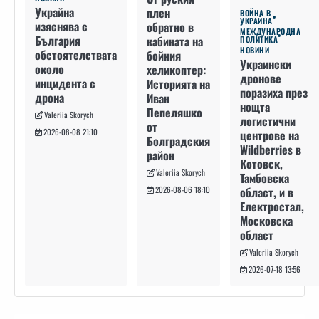
Украйна
плен
ВОЙНА В
УКРАЙНА
изяснява с
обратно в
МЕЖДУНАРОДНА
България
кабината на
ПОЛИТИКА
НОВИНИ
обстоятелствата
бойния
Украински
около
хеликоптер:
дронове
инцидента с
Историята на
поразиха през
дрона
Иван
нощта
Пепеляшко
Valeriia Skorych
логистични
от
2026-08-08 21:10
центрове на
Болградския
Wildberries в
район
Котовск,
Valeriia Skorych
Тамбовска
област, и в
2026-08-06 18:10
Електростал,
Московска
област
Valeriia Skorych
2026-07-18 13:56