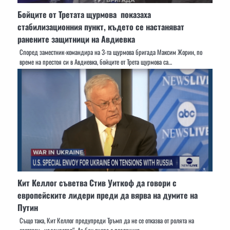
Бойците от Третата щурмова показаха
стабилизационния пункт, където се настаняват
ранените защитници на Авдиевка
Според заместник-командира на 3-та щурмова бригада Максим Жорин, по
време на престоя си в Авдиевка, бойците от Трета щурмова са…
Кит Келлог съветва Стив Уиткоф да говори с
европейските лидери преди да вярва на думите на
Путин
Също така, Кит Келлог предупреди Тръмп да не се отказва от ролята на