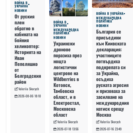
ВОЙНА В
УКРАЙНА
НОВИНИ
ВОЙНА В УКРАЙНА
От руския
МЕЖДУНАРОДНА
плен
ПОЛИТИКА
ВОЙНА В
УКРАЙНА
НОВИНИ
обратно в
МЕЖДУНАРОДНА
България се
кабината на
ПОЛИТИКА
присъедини
НОВИНИ
бойния
към Киивската
Украински
хеликоптер:
декларация:
дронове
Историята на
участниците
поразиха през
Иван
потвърдиха
нощта
Пепеляшко
подкрепата си
логистични
от
за Украйна,
центрове на
Болградския
осъдиха
Wildberries в
район
руската агресия
Котовск,
Valeriia Skorych
и призоваха за
Тамбовска
засилване на
област, и в
2026-08-06 18:10
международния
Електростал,
натиск срещу
Московска
Москва
област
Valeriia Skorych
Valeriia Skorych
2026-07-16 23:49
2026-07-18 13:56