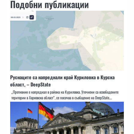
Подобни публикации
Руснаците са напреднали край Куриловка в Курска
област, – DeepState
„Противник е напреднал в района на Куриловка. Уточнени са освободените
територии в Харковска област“, се посочва в съобщение на DeepState.…