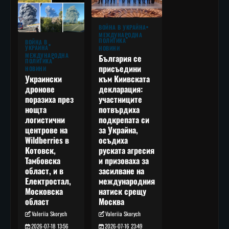
ВОЙНА В УКРАЙНА
МЕЖДУНАРОДНА
ПОЛИТИКА
ВОЙНА В
УКРАЙНА
НОВИНИ
МЕЖДУНАРОДНА
България се
ПОЛИТИКА
присъедини
НОВИНИ
към Киивската
Украински
декларация:
дронове
участниците
поразиха през
потвърдиха
нощта
подкрепата си
логистични
за Украйна,
центрове на
осъдиха
Wildberries в
руската агресия
Котовск,
и призоваха за
Тамбовска
засилване на
област, и в
международния
Електростал,
натиск срещу
Московска
Москва
област
Valeriia Skorych
Valeriia Skorych
2026-07-16 23:49
2026-07-18 13:56