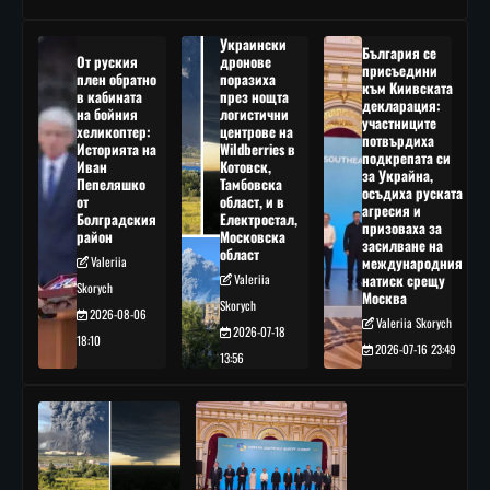
Украински
България се
От руския
дронове
присъедини
плен обратно
поразиха
към Киивската
в кабината
през нощта
декларация:
на бойния
логистични
участниците
хеликоптер:
центрове на
потвърдиха
Историята на
Wildberries в
подкрепата си
Иван
Котовск,
за Украйна,
Пепеляшко
Тамбовска
осъдиха руската
от
област, и в
агресия и
Болградския
Електростал,
призоваха за
район
Московска
засилване на
област
Valeriia
международния
Valeriia
натиск срещу
Skorych
Москва
Skorych
2026-08-06
Valeriia Skorych
2026-07-18
18:10
2026-07-16 23:49
13:56