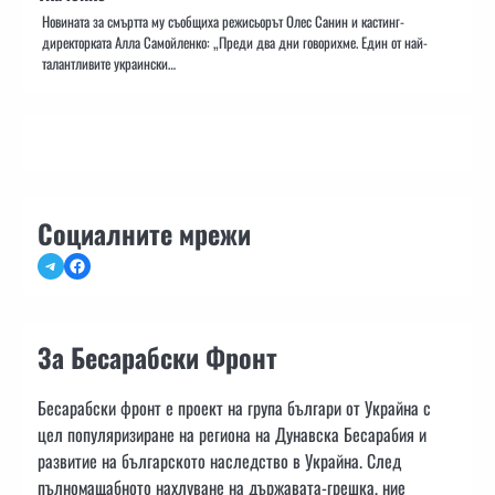
Новината за смъртта му съобщиха режисьорът Олес Санин и кастинг-
директорката Алла Самойленко: „Преди два дни говорихме. Един от най-
талантливите украински…
Социалните мрежи
Telegram
Facebook
За Бесарабски Фронт
Бесарабски фронт е проект на група българи от Украйна с
цел популяризиране на региона на Дунавска Бесарабия и
развитие на българското наследство в Украйна. След
пълномащабното нахлуване на държавата-грешка, ние