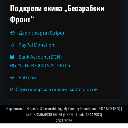
Подкрепи екипа „Бесарабски
Фронт“
💳
Дари с карта (Stripe)
💠
PayPal Donation
🏦
Bank Account (BGN)
BG21UNCR70001525156106
💎
Patreon
Избери подарък в онлайн магазина ни
Изработен от
Netpeak
. ©besarabia.bg: My Country Foundation, (EIK 177054677) |
NGO BESARABSKI FRONT (USREOU code 45447863)
2021-2026