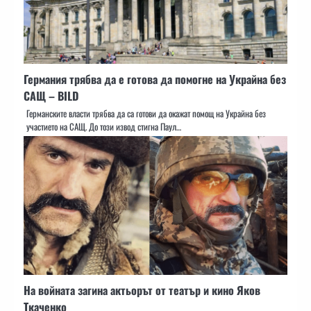
Германия трябва да е готова да помогне на Украйна без
САЩ – BILD
Германските власти трябва да са готови да окажат помощ на Украйна без
участието на САЩ. До този извод стигна Паул…
На войната загина актьорът от театър и кино Яков
Ткаченко