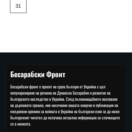
31
Бесарабски Фронт
Бесарабски фронт е проект на група българи от Украйна с цел
популяризиране на региона на Дунавска Бесарабия и развитие на
българското наследство в Украйна. След пълномащабното нахлуване
на държавата-грешка, ние насочихме нашата енергия в публикация на
ежедневни хроники за войната в Украйна на български език за да може
българският читател да получава актуална информация за случващото
се в момента.