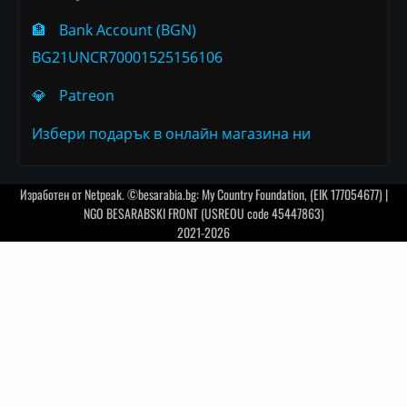
🏦
Bank Account (BGN)
BG21UNCR70001525156106
💎
Patreon
Избери подарък в онлайн магазина ни
Изработен от
Netpeak
. ©besarabia.bg: My Country Foundation, (EIK 177054677) |
NGO BESARABSKI FRONT (USREOU code 45447863)
2021-2026