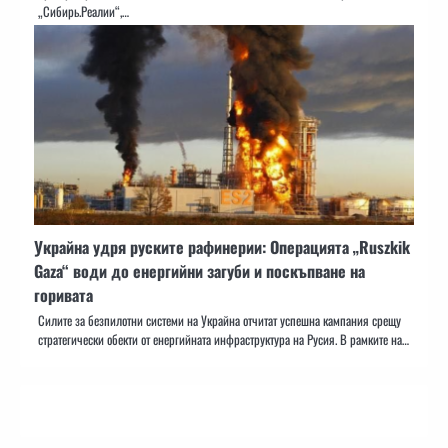
„Сибирь.Реалии“,…
Украйна удря руските рафинерии: Операцията „Ruszkik
Gaza“ води до енергийни загуби и поскъпване на
горивата
Силите за безпилотни системи на Украйна отчитат успешна кампания срещу
стратегически обекти от енергийната инфраструктура на Русия. В рамките на…