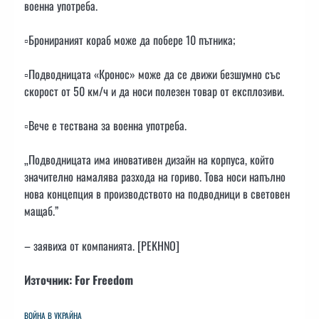
военна употреба.
▫️Бронираният кораб може да побере 10 пътника;
▫️Подводницата «Кронос» може да се движи безшумно със
скорост от 50 км/ч и да носи полезен товар от експлозиви.
▫️Вече е тествана за военна употреба.
„Подводницата има иновативен дизайн на корпуса, който
значително намалява разхода на гориво. Това носи напълно
нова концепция в производството на подводници в световен
мащаб.”
– заявиха от компанията. [PEKHNO]
Източник: For Freedom
ВОЙНА В УКРАЙНА