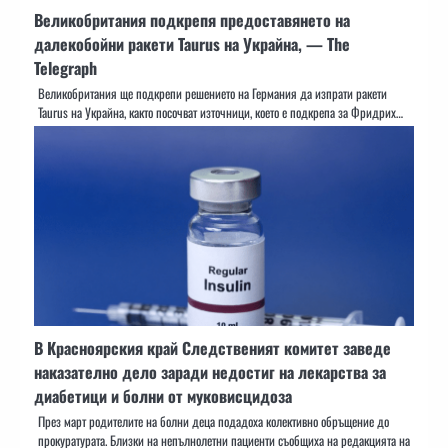
Великобритания подкрепя предоставянето на
далекобойни ракети Taurus на Украйна, — The
Telegraph
Великобритания ще подкрепи решението на Германия да изпрати ракети
Taurus на Украйна, както посочват източници, което е подкрепа за Фридрих…
В Красноярския край Следственият комитет заведе
наказателно дело заради недостиг на лекарства за
диабетици и болни от муковисцидоза
През март родителите на болни деца подадоха колективно обръщение до
прокуратурата. Близки на непълнолетни пациенти съобщиха на редакцията на