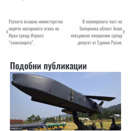
Навигация
Руското външно министерство
В окупираната част на
нарече масираната атака на
Запорижка област беше
Иран срещу Израел
извършено покушение срещу
“самозащита”.
депутат от Единна Русия.
Подобни публикации