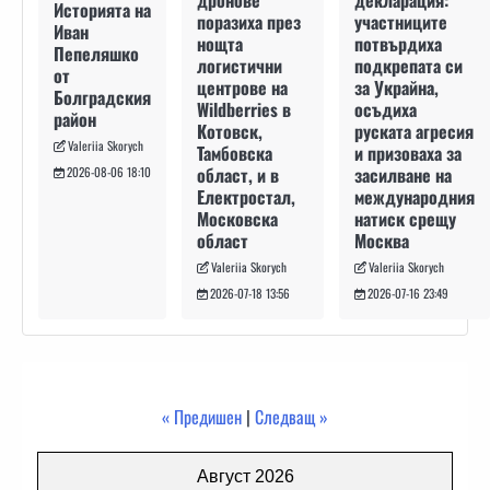
декларация:
дронове
Историята на
участниците
поразиха през
Иван
потвърдиха
нощта
Пепеляшко
подкрепата си
логистични
от
за Украйна,
центрове на
Болградския
осъдиха
Wildberries в
район
руската агресия
Котовск,
Valeriia Skorych
и призоваха за
Тамбовска
засилване на
област, и в
2026-08-06 18:10
международния
Електростал,
натиск срещу
Московска
Москва
област
Valeriia Skorych
Valeriia Skorych
2026-07-16 23:49
2026-07-18 13:56
« Предишен
|
Следващ »
Август 2026