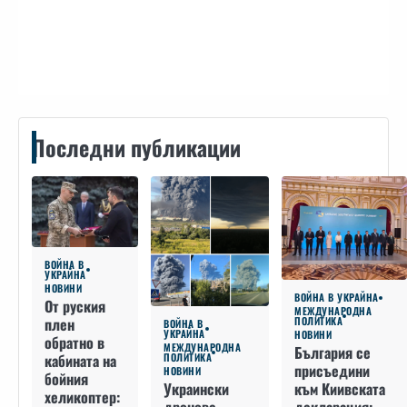
Контакти
Последни публикации
ВОЙНА В
УКРАЙНА
НОВИНИ
ВОЙНА В УКРАЙНА
От руския
МЕЖДУНАРОДНА
плен
ПОЛИТИКА
ВОЙНА В
УКРАЙНА
НОВИНИ
обратно в
МЕЖДУНАРОДНА
България се
кабината на
ПОЛИТИКА
присъедини
НОВИНИ
бойния
към Киивската
Украински
хеликоптер: