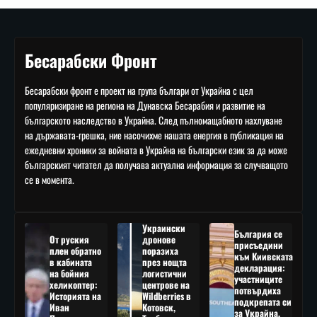
Бесарабски Фронт
Бесарабски фронт е проект на група българи от Украйна с цел
популяризиране на региона на Дунавска Бесарабия и развитие на
българското наследство в Украйна. След пълномащабното нахлуване
на държавата-грешка, ние насочихме нашата енергия в публикация на
ежедневни хроники за войната в Украйна на български език за да може
българският читател да получава актуална информация за случващото
се в момента.
Украински
България се
От руския
дронове
присъедини
плен обратно
поразиха
към Киивската
в кабината
през нощта
декларация:
на бойния
логистични
участниците
хеликоптер:
центрове на
потвърдиха
Историята на
Wildberries в
подкрепата си
Иван
Котовск,
за Украйна,