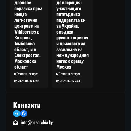
декларация:
дронове
участниците
поразиха през
потвърдиха
нощта
подкрепата си
логистични
за Украйна,
центрове на
осъдиха
Wildberries в
руската агресия
Котовск,
и призоваха за
Тамбовска
засилване на
област, и в
международния
Електростал,
натиск срещу
Московска
Москва
област
Valeriia Skorych
Valeriia Skorych
2026-07-16 23:49
2026-07-18 13:56
Контакти
Telegram
Facebook
info@besarabia.bg