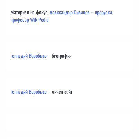
Материал на фокус:
Александър Сивилов – проруски
професор WikiPedia
Геннадий Воробьов
– биография
Геннадий Воробьов
– личен сайт