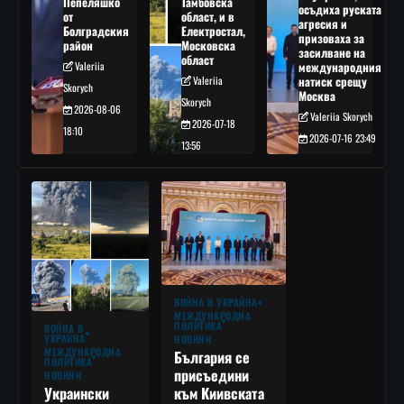
Пепеляшко
Тамбовска
осъдиха руската
от
област, и в
агресия и
Болградския
Електростал,
призоваха за
район
Московска
засилване на
област
Valeriia
международния
Valeriia
натиск срещу
Skorych
Москва
Skorych
2026-08-06
Valeriia Skorych
2026-07-18
18:10
2026-07-16 23:49
13:56
ВОЙНА В УКРАЙНА
МЕЖДУНАРОДНА
ПОЛИТИКА
ВОЙНА В
УКРАЙНА
НОВИНИ
МЕЖДУНАРОДНА
България се
ПОЛИТИКА
присъедини
НОВИНИ
към Киивската
Украински