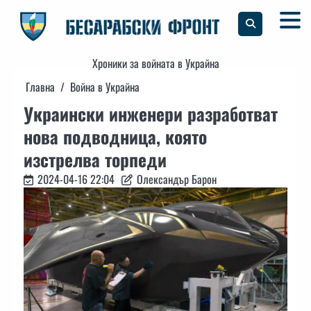
Skip
to
content
Хроники за войната в Украйна
Главна
Война в Украйна
Украински инженери разработват
нова подводница, която
изстрелва торпеди
2024-04-16 22:04
Олександър Барон