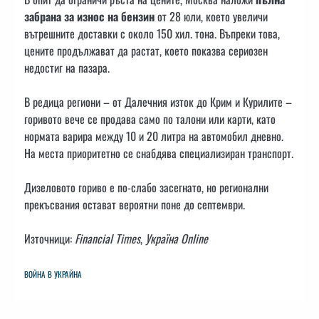
забрана за износ на бензин
от 28 юли, което увеличи
вътрешните доставки с около 150 хил. тона. Въпреки това,
цените продължават да растат, което показва сериозен
недостиг на пазара.
В редица региони – от Далечния изток до Крим и Курилите –
горивото вече се продава само по талони или карти, като
нормата варира между 10 и 20 литра на автомобил дневно.
На места приоритетно се снабдява специализиран транспорт.
Дизеловото гориво е по-слабо засегнато, но регионални
прекъсвания остават вероятни поне до септември.
Източници:
Financial Times
,
Україна Online
ВОЙНА В УКРАЙНА