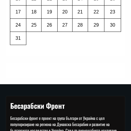
17
18
19
20
21
22
23
24
25
26
27
28
29
30
31
Бесарабски Фронт
Бесарабски фронт е проект на група българи от Украйна с цел
популяризиране на региона на Дунавска Бесарабия и развитие на
българското наследство в Украйна. След пълномащабното нахлуване