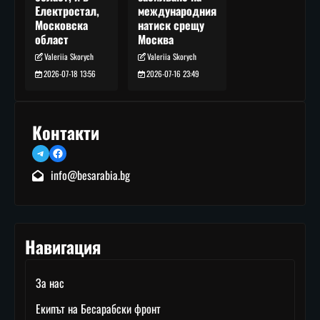
международния
Електростал,
натиск срещу
Московска
Москва
област
Valeriia Skorych
Valeriia Skorych
2026-07-16 23:49
2026-07-18 13:56
Контакти
Telegram
Facebook
info@besarabia.bg
Навигация
За нас
Екипът на Бесарабски фронт