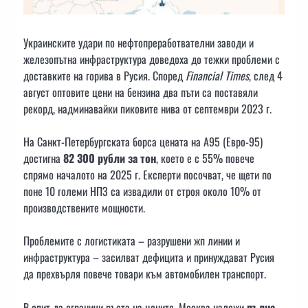
Украинските удари по нефтопреработвателни заводи и
железопътна инфраструктура доведоха до тежки проблеми с
доставките на горива в Русия. Според
Financial Times
, след 4
август оптовите цени на бензина два пъти са поставяли
рекорд, надминавайки пиковите нива от септември 2023 г.
На Санкт-Петербургската борса цената на А95 (Евро-95)
достигна
82 300 рубли за тон
, което е с 55% повече
спрямо началото на 2025 г. Експерти посочват, че щети по
поне 10 големи НПЗ са извадили от строя около 10% от
производствените мощности.
Проблемите с логистиката – разрушени жп линии и
инфраструктура – засилват дефицита и принуждават Русия
да прехвърля повече товари към автомобилен транспорт.
В опит да ограничи ръста на цените, Москва наложи
пълна