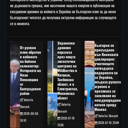
на държавата-грешка, ние насочихме нашата енергия в публикация на
ежедневни хроники за войната в Украйна на български език за да може
българският читател да получава актуална информация за случващото
се в момента.
Украински
България се
От руския
дронове
присъедини
плен обратно
поразиха
към Киивската
в кабината
през нощта
декларация:
на бойния
логистични
участниците
хеликоптер:
центрове на
потвърдиха
Историята на
Wildberries в
подкрепата си
Иван
Котовск,
за Украйна,
Пепеляшко
Тамбовска
осъдиха руската
от
област, и в
агресия и
Болградския
Електростал,
призоваха за
район
Московска
засилване на
област
Valeriia
международния
Valeriia
натиск срещу
Skorych
Москва
Skorych
2026-08-06
Valeriia Skorych
2026-07-18
18:10
2026-07-16 23:49
13:56