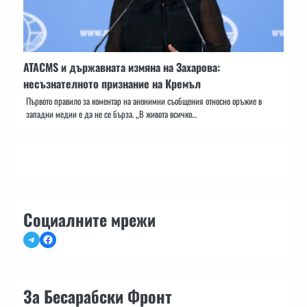
ATACMS и държавната измяна на Захарова:
несъзнателното признание на Кремъл
Първото правило за коментар на анонимни съобщения относно оръжие в
западни медии е да не се бърза. „В живота всичко…
Социалните мрежи
Telegram
Facebook
За Бесарабски Фронт