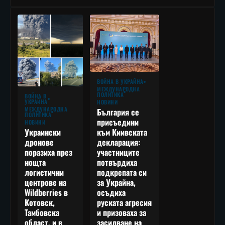
ВОЙНА В УКРАЙНА
МЕЖДУНАРОДНА
ПОЛИТИКА
ВОЙНА В
УКРАЙНА
НОВИНИ
МЕЖДУНАРОДНА
България се
ПОЛИТИКА
присъедини
НОВИНИ
към Киивската
Украински
декларация:
дронове
участниците
поразиха през
потвърдиха
нощта
подкрепата си
логистични
за Украйна,
центрове на
осъдиха
Wildberries в
руската агресия
Котовск,
и призоваха за
Тамбовска
засилване на
област, и в