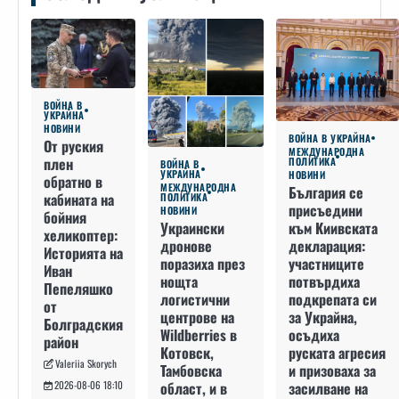
ВОЙНА В
УКРАЙНА
НОВИНИ
ВОЙНА В УКРАЙНА
От руския
МЕЖДУНАРОДНА
плен
ПОЛИТИКА
ВОЙНА В
УКРАЙНА
НОВИНИ
обратно в
МЕЖДУНАРОДНА
България се
кабината на
ПОЛИТИКА
присъедини
НОВИНИ
бойния
към Киивската
Украински
хеликоптер:
декларация:
дронове
Историята на
участниците
поразиха през
Иван
потвърдиха
нощта
Пепеляшко
подкрепата си
логистични
от
за Украйна,
центрове на
Болградския
осъдиха
Wildberries в
район
руската агресия
Котовск,
Valeriia Skorych
и призоваха за
Тамбовска
засилване на
област, и в
2026-08-06 18:10