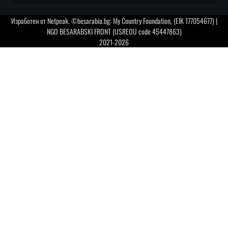
Изработен от
Netpeak
. ©besarabia.bg: My Country Foundation, (EIK 177054677) |
NGO BESARABSKI FRONT (USREOU code 45447863)
2021-2026