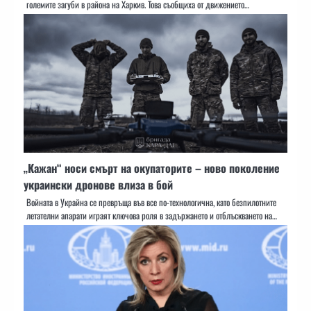
големите загуби в района на Харкив. Това съобщиха от движението…
„Кажан“ носи смърт на окупаторите – ново поколение
украински дронове влиза в бой
Войната в Украйна се превръща във все по-технологична, като безпилотните
летателни апарати играят ключова роля в задържането и отблъскването на…