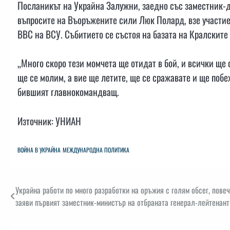
Посланикът на Украйна Залужни, заедно със заместник-
въпросите на Въоръжените сили Люк Полард, взе участие 
ВВС на ВСУ. Събитието се състоя на базата на Кралските
„Много скоро тези момчета ще отидат в бой, и всички ще
ще се молим, а вие ще летите, ще се сражавате и ще побе
бившият главнокомандващ.
Източник: УНИАН
ВОЙНА В УКРАЙНА
МЕЖДУНАРОДНА ПОЛИТИКА
Навигация
Украйна работи по много разработки на оръжия с голям обсег, повеч
заяви първият заместник-министър на отбраната генерал-лейтенант