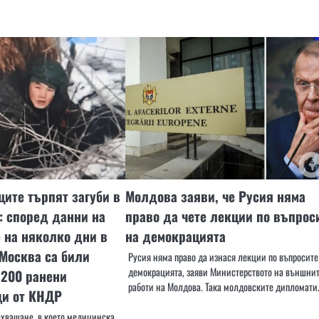
ите търпят загуби в
Молдова заяви, че Русия няма
: според данни на
право да чете лекции по въпрос
 на няколко дни в
на демокрацията
Москва са били
Русия няма право да изнася лекции по въпросите
демокрацията, заяви Министерството на външни
 200 ранени
работи на Молдова. Така молдовските дипломати
и от КНДР
ехващане, в което медицинска