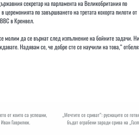
държавния секретар на парламента на Великобритания по
в церемонията по завършването на третата кохорта пилоти от
 ВВС в Кренвел.
 се молим да се върнат след изпълнение на бойните задачи. Н
ждавате. Надявам се, че добре сте се научили на това,“ отбеля
ето от които са успешни,
„Мечтите се сриват“: руснаците се готв
 Иван Гаврилюк.
бъдат ограбени заради срива на „Газ