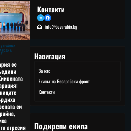
Контакти
Telegram
Facebook
info@besarabia.bg
 УКРАЙНА
АРОДНА
Навигация
КА
ария се
ъедини
За нас
Киивската
Екипът на Бесарабски фронт
арация:
тниците
Контакти
ърдиха
репата си
райна,
иха
Подкрепи екипа
та агресия