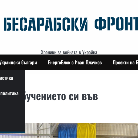
Хроники за войната в Украйна
Украински българи
ЕнергоБлок с Иван Плачков
Проекти на 
истика
ха обучението си във
политика