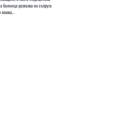
а болница разказва на съпруга
 и воюва…