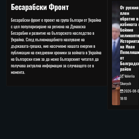
Бесарабски Фронт
От руския
плен
обратно в
Бесарабски фронт е проект на група българи от Украйна
кабината 
с цел популяризиране на региона на Дунавска
бойния
Бесарабия и развитие на българското наследство в
хеликопте
Украйна. След пълномащабното нахлуване на
Историят
държавата-грешка, ние насочихме нашата енергия в
на Иван
Пепеляшк
публикация на ежедневни хроники за войната в Украйна
от
на български език за да може българският читател да
Болградс
получава актуална информация за случващото се в
район
момента.
Valeriia
Skorych
2026-08-
18:10