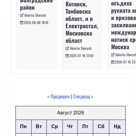
осъдиха
Котовск,
район
руската а
Тамбовска
Valeriia Skorych
и призова
област, и в
2026-08-06 18:10
засилван
Електростал,
междуна
Московска
натиск с
област
Москва
Valeriia Skorych
Valeriia Skoryc
2026-07-18 13:56
2026-07-16 23
« Предишен
|
Следващ »
Август 2026
Пн
Вт
Ср
Чт
Пт
Сб
Нд