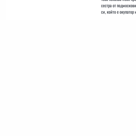
сестра от подмосковн
си, който е окупатор