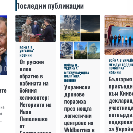
Последни публикации
ВОЙНА В
УКРАЙНА
НОВИНИ
От руския
ВОЙНА В УКРАЙ
МЕЖДУНАРОДН
ВОЙНА В
плен
ПОЛИТИКА
УКРАЙНА
НОВИНИ
МЕЖДУНАРОДНА
обратно в
ПОЛИТИКА
България
НОВИНИ
кабината на
присъеди
Украински
бойния
ите
към Киив
дронове
хеликоптер:
декларац
поразиха
Историята на
участниц
 на
през нощта
Иван
те
потвърди
логистични
Пепеляшко
…
подкрепа
центрове на
от
за Украйн
Wildberries в
Болградския