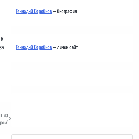
Геннадий Воробьов
– биография
ие
за
Геннадий Воробьов
– личен сайт
Контакти
ят да
пром”