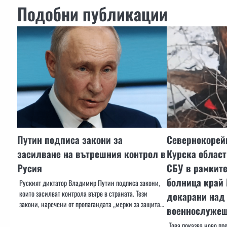
Подобни публикации
Путин подписа закони за
Севернокорейц
засилване на вътрешния контрол в
Курска област
Русия
СБУ в рамките
болница край 
Руският диктатор Владимир Путин подписа закони,
които засилват контрола вътре в страната. Тези
докарани над
закони, наречени от пропагандата „мерки за защита…
военнослужещ
Това показва ново пр