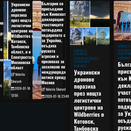
България се
Украински
присъедини
дронове
към Киивската
поразиха
декларация:
през нощта
на
участниците
логистични
потвърдиха
центрове на
р:
подкрепата си
Wildberries в
а
за Украйна,
Котовск,
осъдиха
Тамбовска
ВОЙНА В
о
руската
МЕЖДУН
ВОЙНА В
област, и в
ПОЛИТИ
УКРАЙНА
агресия и
Електростал,
НОВИНИ
МЕЖДУНАРОДНА
кия
призоваха за
ПОЛИТИКА
Московска
Бълг
НОВИНИ
засилване на
област
прис
Украински
международния
Valeriia
към 
натиск срещу
дронове
Skorych
Москва
декл
поразиха
06
2026-07-18
Valeriia Skorych
учас
през нощта
13:56
2026-07-16 23:49
потв
логистични
подк
центрове на
за Ук
Wildberries в
осъд
Котовск,
руска
Тамбовска