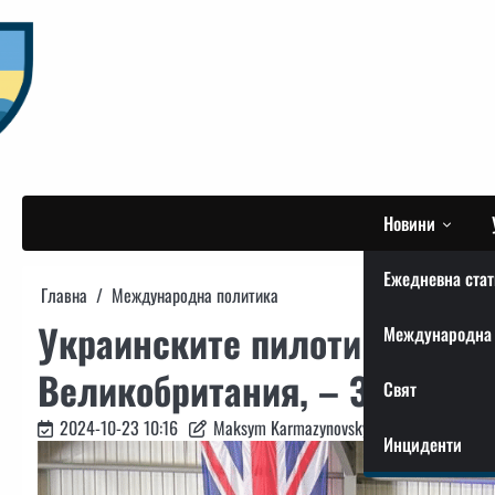
Skip
to
content
Новини
Ежедневна стат
Главна
Международна политика
Украинските пилоти завърши
Международна 
Великобритания, – Залужни
Свят
2024-10-23 10:16
Maksym Karmazynovskyi
Инциденти