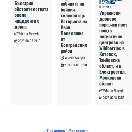
България
кабината на
ПОЛИТИКА
НОВИНИ
обстоятелствата
бойния
Украински
около
хеликоптер:
дронове
инцидента с
Историята на
поразиха през
дрона
Иван
нощта
Пепеляшко
Valeriia Skorych
логистични
от
2026-08-08 21:10
центрове на
Болградския
Wildberries в
район
Котовск,
Valeriia Skorych
Тамбовска
област, и в
2026-08-06 18:10
Електростал,
Московска
област
Valeriia Skorych
2026-07-18 13:56
« Предишен
|
Следващ »