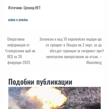
Източник: Цензор.НЕТ
ВОЙНА В УКРАЙНА
Навигация
Оперативна
Зеленски и над 10 европейски лидери ще
информация от
се срещнат в Лондон на 2 март, за да
генералния щаб на
обсъдят гаранции за сигурност при
ВСУ за 28
евентуално прекратяване на огъня, –
февруари 2025
Bloomberg
Подобни публикации