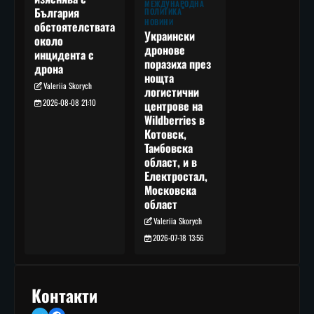
МЕЖДУНАРОДНА
България
ПОЛИТИКА
НОВИНИ
обстоятелствата
Украински
около
дронове
инцидента с
поразиха през
дрона
нощта
Valeriia Skorych
логистични
2026-08-08 21:10
центрове на
Wildberries в
Котовск,
Тамбовска
област, и в
Електростал,
Московска
област
Valeriia Skorych
2026-07-18 13:56
Контакти