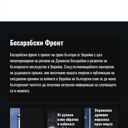
Бесарабски Фронт
Бесарабски фронт е проект на група българи от Украйна с цел
популяризиране на региона на Дунавска Бесарабия и развитие на
българското наследство в Украйна. След пълномащабното нахлуване
на държавата-грешка, ние насочихме нашата енергия в публикация на
ежедневни хроники за войната в Украйна на български език за да може
българският читател да получава актуална информация за случващото
се в момента.
Украински
От руския
дронове
плен обратно
поразиха
в кабината
през нощта