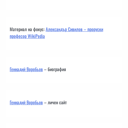
Материал на фокус:
Александър Сивилов – проруски
професор WikiPedia
Геннадий Воробьов
– биография
Геннадий Воробьов
– личен сайт