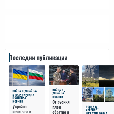
Контакти
Последни публикации
ВОЙНА В
ВОЙНА В УКРАЙНА
УКРАЙНА
МЕЖДУНАРОДНА
НОВИНИ
ПОЛИТИКА
От руския
НОВИНИ
Украйна
плен
ВОЙНА В
УКРАЙНА
изяснява с
обратно в
МЕЖДУНАРОДНА