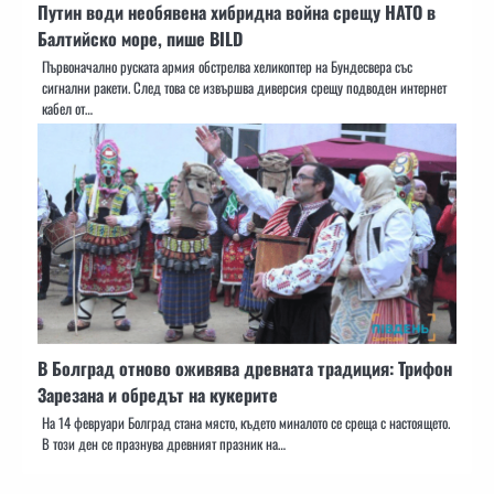
Путин води необявена хибридна война срещу НАТО в
Балтийско море, пише BILD
Първоначално руската армия обстрелва хеликоптер на Бундесвера със
сигнални ракети. След това се извършва диверсия срещу подводен интернет
кабел от…
В Болград отново оживява древната традиция: Трифон
Зарезана и обредът на кукерите
На 14 февруари Болград стана място, където миналото се среща с настоящето.
В този ден се празнува древният празник на…