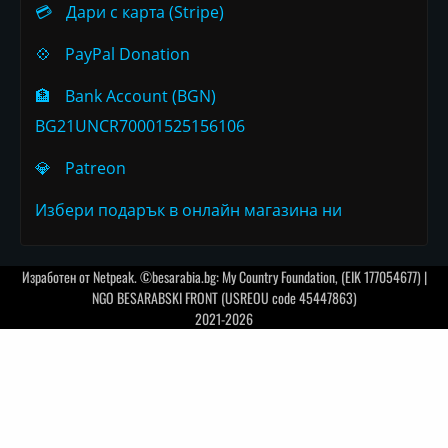
💳
Дари с карта (Stripe)
💠
PayPal Donation
🏦
Bank Account (BGN)
BG21UNCR70001525156106
💎
Patreon
Избери подарък в онлайн магазина ни
Изработен от
Netpeak
. ©besarabia.bg: My Country Foundation, (EIK 177054677) |
NGO BESARABSKI FRONT (USREOU code 45447863)
2021-2026