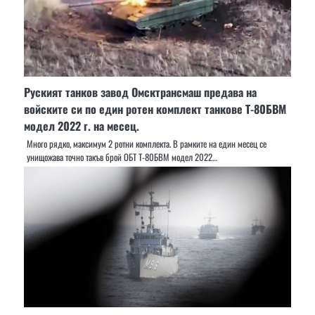
Руският танков завод Омсктрансмаш предава на
войските си по един ротен комплект танкове Т-80БВМ
модел 2022 г. на месец.
Много рядко, максимум 2 ротни комплекта. В рамките на един месец се
унищожава точно такъв брой ОБТ T-80БВМ модел 2022…