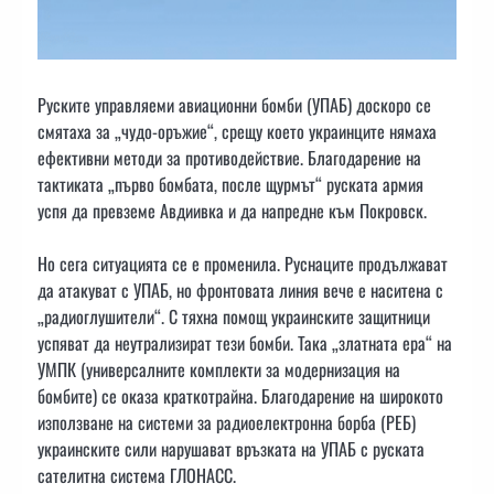
Руските управляеми авиационни бомби (УПАБ) доскоро се
смятаха за „чудо-оръжие“, срещу което украинците нямаха
ефективни методи за противодействие. Благодарение на
тактиката „първо бомбата, после щурмът“ руската армия
успя да превземе Авдиивка и да напредне към Покровск.
Но сега ситуацията се е променила. Руснаците продължават
да атакуват с УПАБ, но фронтовата линия вече е наситена с
„радиоглушители“. С тяхна помощ украинските защитници
успяват да неутрализират тези бомби. Така „златната ера“ на
УМПК (универсалните комплекти за модернизация на
бомбите) се оказа краткотрайна. Благодарение на широкото
използване на системи за радиоелектронна борба (РЕБ)
украинските сили нарушават връзката на УПАБ с руската
сателитна система ГЛОНАСС.