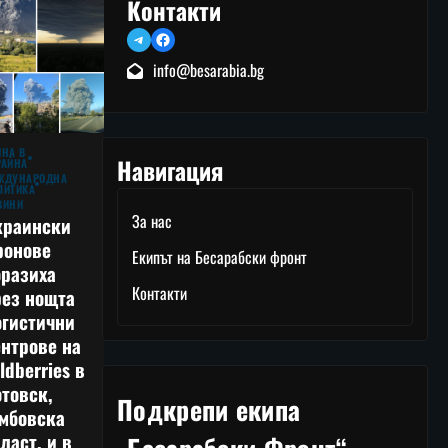
Контакти
Telegram
Facebook
info@besarabia.bg
ЙНА В
Навигация
РАЙНА
ЖДУНАРОДНА
ЛИТИКА
ВИНИ
За нас
краински
ронове
Екипът на Бесарабски фронт
оразиха
Контакти
рез нощта
огистични
нтрове на
ldberries в
товск,
Подкрепи екипа
амбовска
ласт, и в