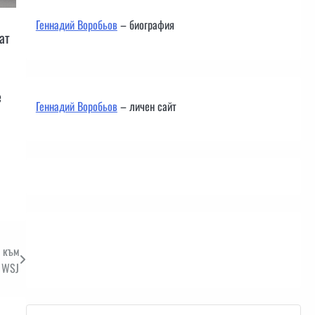
Геннадий Воробьов
– биография
ат
е
Геннадий Воробьов
– личен сайт
Контакти
 към
 WSJ