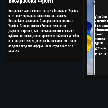
Бесарабски Фронт
Бесарабски фронт е проект на група българи от Украйна
с цел популяризиране на региона на Дунавска
Украйна
Бесарабия и развитие на българското наследство в
изяснява
Българи
Украйна. След пълномащабното нахлуване на
обстояте
държавата-грешка, ние насочихме нашата енергия в
около
публикация на ежедневни хроники за войната в Украйна
инциден
на български език за да може българският читател да
дрона
получава актуална информация за случващото се в
Valeriia 
момента.
2026-08-