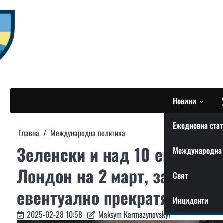
Skip
to
content
Новини
Ежедневна стат
Главна
Международна политика
Зеленски и над 10 европейс
Международна 
Лондон на 2 март, за да обс
Свят
евентуално прекратяване на
Инциденти
2025-02-28 10:58
Maksym Karmazynovskyi