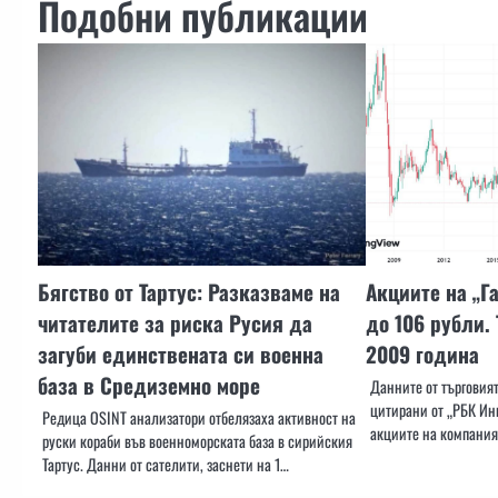
Подобни публикации
Бягство от Тартус: Разказваме на
Акциите на „Г
читателите за риска Русия да
до 106 рубли.
загуби единствената си военна
2009 година
база в Средиземно море
Данните от търговият
цитирани от „РБК Ин
Редица OSINT анализатори отбелязаха активност на
акциите на компания
руски кораби във военноморската база в сирийския
Тартус. Данни от сателити, заснети на 1…