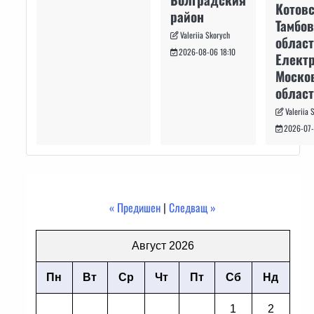
Котовс
район
Тамбо
Valeriia Skorych
област
2026-08-06 18:10
Електр
Моско
област
Valeriia 
2026-07-
« Предишен
|
Следващ »
Август 2026
Пн
Вт
Ср
Чт
Пт
Сб
Нд
1
2