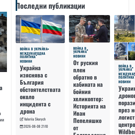
Последни публикации
ВОЙНА В
ВОЙНА В УКРАЙНА
УКРАЙНА
МЕЖДУНАРОДНА
НОВИНИ
ПОЛИТИКА
От руския
НОВИНИ
Украйна
ВОЙНА В
плен
УКРАЙНА
изяснява с
МЕЖДУНА
обратно в
ПОЛИТИКА
България
НОВИНИ
кабината на
а
Украи
обстоятелствата
бойния
дроно
около
хеликоптер:
пораз
инцидента с
Историята на
през 
дрона
Иван
а
логис
Пепеляшко
Valeriia Skorych
ции
центро
от
2026-08-08 21:10
Wildbe
Болградския