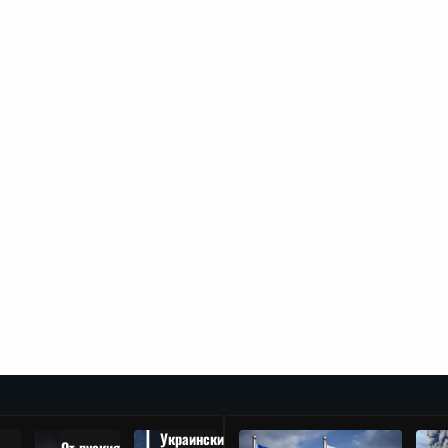
Украински
От руския