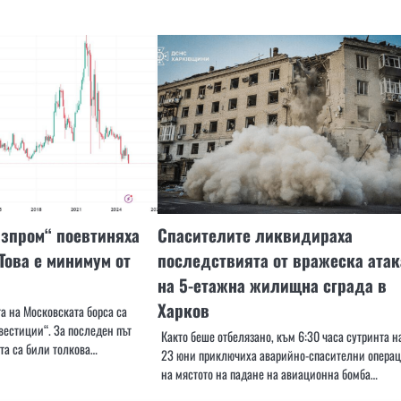
азпром“ поевтиняха
Спасителите ликвидираха
 Това е минимум от
последствията от вражеска атак
на 5-етажна жилищна сграда в
Харков
а на Московската борса са
вестиции“. За последен път
Както беше отбелязано, към 6:30 часа сутринта н
та са били толкова…
23 юни приключиха аварийно-спасителни опера
на мястото на падане на авиационна бомба…