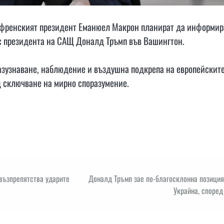
и френският президент Еманюел Макрон планират да информир
 с президента на САЩ Доналд Тръмп във Вашингтон.
зузнаване, наблюдение и въздушна подкрепа на европейскит
д сключване на мирно споразумение.
 възпрепятства ударите
Доналд Тръмп зае по-благосклонна позиция
Украйна, според