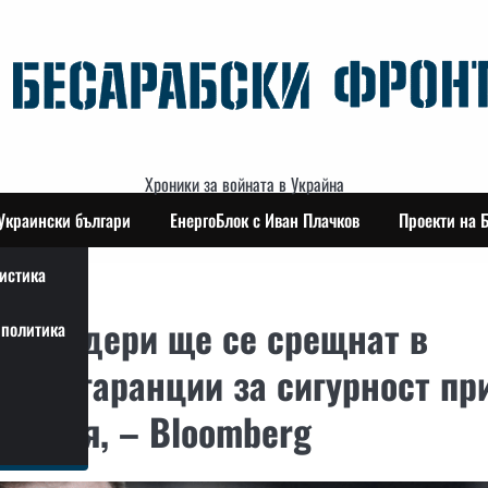
Хроники за войната в Украйна
Украински българи
ЕнергоБлок с Иван Плачков
Проекти на 
истика
ки лидери ще се срещнат в
политика
ъдят гаранции за сигурност пр
 огъня, – Bloomberg