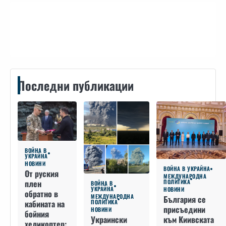
Контакти
Последни публикации
ВОЙНА В
УКРАЙНА
НОВИНИ
ВОЙНА В УКРАЙНА
От руския
МЕЖДУНАРОДНА
плен
ПОЛИТИКА
ВОЙНА В
УКРАЙНА
НОВИНИ
обратно в
МЕЖДУНАРОДНА
България се
кабината на
ПОЛИТИКА
присъедини
НОВИНИ
бойния
към Киивската
Украински
хеликоптер: