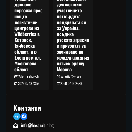
декларация:
дронове
участниците
поразиха през
потвърдиха
нощта
подкрепата си
логистични
за Украйна,
центрове на
осъдиха
Wildberries в
руската агресия
Котовск,
и призоваха за
Тамбовска
засилване на
област, и в
международния
Електростал,
натиск срещу
Московска
Москва
област
Valeriia Skorych
Valeriia Skorych
2026-07-16 23:49
2026-07-18 13:56
Контакти
Telegram
Facebook
info@besarabia.bg