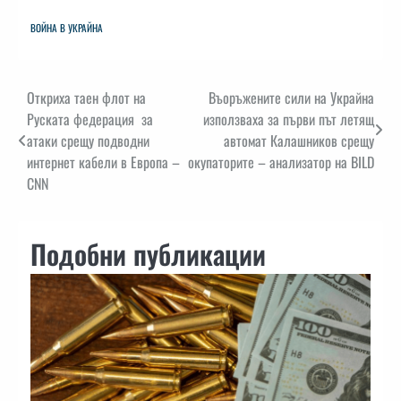
ВОЙНА В УКРАЙНА
Навигация
Откриха таен флот на
Въоръжените сили на Украйна
Руската федерация за
използваха за първи път летящ
атаки срещу подводни
автомат Калашников срещу
интернет кабели в Европа –
окупаторите – анализатор на BILD
CNN
Подобни публикации