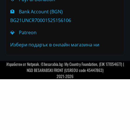
🏦
Bank Account (BGN)
BG21UNCR70001525156106
💎
Patreon
Избери подарък в онлайн магазина ни
Изработен от
Netpeak
. ©besarabia.bg: My Country Foundation, (EIK 177054677) |
NGO BESARABSKI FRONT (USREOU code 45447863)
2021-2026