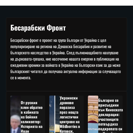
Бесарабски Фронт
Бесарабски фронт е проект на група българи от Украйна с цел
популяризиране на региона на Дунавска Бесарабия и развитие на
българското наследство в Украйна. След пълномащабното нахлуване
на държавата-грешка, ние насочихме нашата енергия в публикация на
ежедневни хроники за войната в Украйна на български език за да може
българският читател да получава актуална информация за случващото
се в момента.
Украински
България се
От руския
дронове
присъедини
плен обратно
поразиха
към Киивската
в кабината
през нощта
декларация:
на бойния
логистични
участниците
хеликоптер:
центрове на
потвърдиха
Историята на
Wildberries в
подкрепата си
Иван
Котовск,