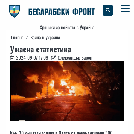
Skip
to
content
Хроники за войната в Украйна
Главна
Война в Украйна
Ужасна статистика
2024-09-07 17:09
Олександър Барон
Към 30 юни тази година в Одеса са документирани 306