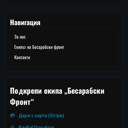
Навигация
За нас
Екипът на Бесарабски фронт
Контакти
Подкрепи екипа „Бесарабски
Фронт“
💳
Дари с карта (Stripe)
💠
PayPal Donation