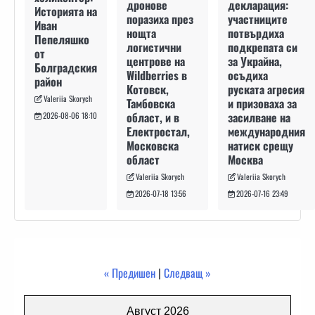
декларация:
дронове
Историята на
участниците
поразиха през
Иван
потвърдиха
нощта
Пепеляшко
подкрепата си
логистични
от
за Украйна,
центрове на
Болградския
осъдиха
Wildberries в
район
руската агресия
Котовск,
Valeriia Skorych
и призоваха за
Тамбовска
засилване на
област, и в
2026-08-06 18:10
международния
Електростал,
натиск срещу
Московска
Москва
област
Valeriia Skorych
Valeriia Skorych
2026-07-16 23:49
2026-07-18 13:56
« Предишен
|
Следващ »
Август 2026