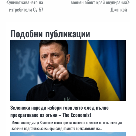
унищожаването на
военен обект край окупирания
изтребителя Су-57
Джанкой
Подобни публикации
Зеленски нареди избори това лято след пълно
прекратяване на огъня – The Economist
Миналата седмица Зеленски свика среща, на която възложи на своя екип да
започне подготовка за избори след пълното прекратяване на…