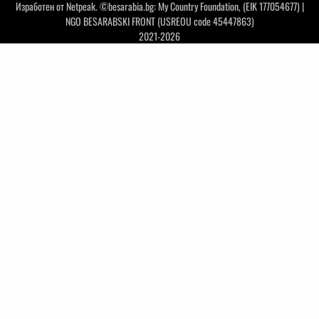
Изработен от
Netpeak
. ©besarabia.bg: My Country Foundation, (EIK 177054677) |
NGO BESARABSKI FRONT (USREOU code 45447863)
2021-2026