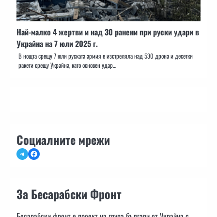
Най-малко 4 жертви и над 30 ранени при руски удари в
Украйна на 7 юли 2025 г.
В нощта срещу 7 юли руската армия е изстреляла над 530 дрона и десетки
ракети срещу Украйна, като основен удар…
Социалните мрежи
Telegram
Facebook
За Бесарабски Фронт
Бесарабски фронт е проект на група българи от Украйна с