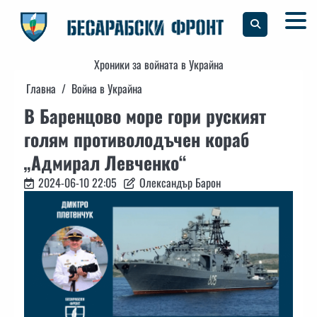
Skip
to
content
Хроники за войната в Украйна
Главна
Война в Украйна
В Баренцово море гори руският
голям противолодъчен кораб
„Адмирал Левченко“
2024-06-10 22:05
Олександър Барон