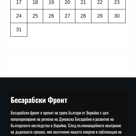
17
18
19
20
21
22
23
24
25
26
27
28
29
30
31
Бесарабски Фронт
Бесарабски фронт е проект на група българи от Украйна с цел
популяризиране на региона на Дунавска Бесарабия и развитие на
българското наследство в Украйна. След пълномащабното нахлуване
на държавата-грешка, ние насочихме нашата енергия в публикация на