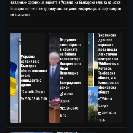
ежедневни хроники за войната в Украйна на български език за да може
българският читател да получава актуална информация за случващото
се в момента.
Украински
От руския
дронове
плен обратно
поразиха
в кабината
през нощта
на бойния
логистични
Украйна
хеликоптер:
центрове на
изяснява с
Историята на
Wildberries в
България
Иван
Котовск,
обстоятелствата
Пепеляшко
Тамбовска
около
от
област, и в
инцидента с
Болградския
Електростал,
дрона
район
Московска
Valeriia Skorych
област
Valeriia
2026-08-08 21:10
Valeriia
Skorych
Skorych
2026-08-06
2026-07-18
18:10
13:56