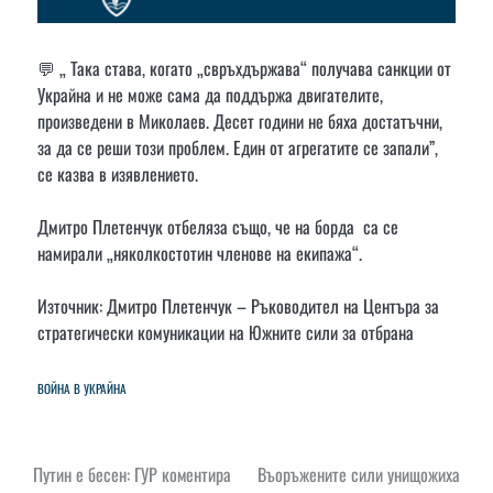
💬 „ Така става, когато „свръхдържава“ получава санкции от
Украйна и не може сама да поддържа двигателите,
произведени в Миколаев. Десет години не бяха достатъчни,
за да се реши този проблем. Един от агрегатите се запали”,
се казва в изявлението.
Дмитро Плетенчук отбеляза също, че на борда са се
намирали „няколкостотин членове на екипажа“.
Източник: Дмитро Плетенчук – Ръководител на Центъра за
стратегически комуникации на Южните сили за отбрана
ВОЙНА В УКРАЙНА
Навигация
Путин е бесен: ГУР коментира
Въоръжените сили унищожиха