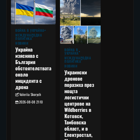
ВОЙНА В УКРАЙНА
МЕЖДУНАРОДНА
ПОЛИТИКА
НОВИНИ
Украйна
ВОЙНА В
УКРАЙНА
изяснява с
МЕЖДУНАРОДНА
България
ПОЛИТИКА
НОВИНИ
обстоятелствата
Украински
около
дронове
инцидента с
поразиха през
дрона
нощта
Valeriia Skorych
логистични
2026-08-08 21:10
центрове на
Wildberries в
Котовск,
Тамбовска
област, и в
Електростал,