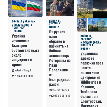
ВОЙНА В
ВОЙНА В УКРАЙНА
УКРАЙНА
МЕЖДУНАРОДНА
НОВИНИ
ПОЛИТИКА
От руския
НОВИНИ
Украйна
плен
ВОЙНА В
УКРАЙНА
изяснява с
обратно в
МЕЖДУНАРОДНА
България
кабината на
ПОЛИТИКА
НОВИНИ
обстоятелствата
бойния
Украински
около
хеликоптер:
дронове
инцидента с
Историята на
поразиха през
дрона
Иван
нощта
Пепеляшко
Valeriia Skorych
логистични
от
2026-08-08 21:10
центрове на
Болградския
Wildberries в
район
Котовск,
Valeriia Skorych
Тамбовска
област, и в
2026-08-06 18:10
Електростал,
Московска