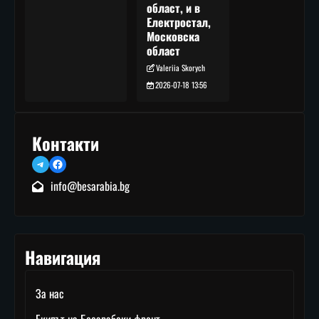
област, и в
Електростал,
Московска
област
Valeriia Skorych
2026-07-18 13:56
Контакти
Telegram
Facebook
info@besarabia.bg
Навигация
За нас
Екипът на Бесарабски фронт