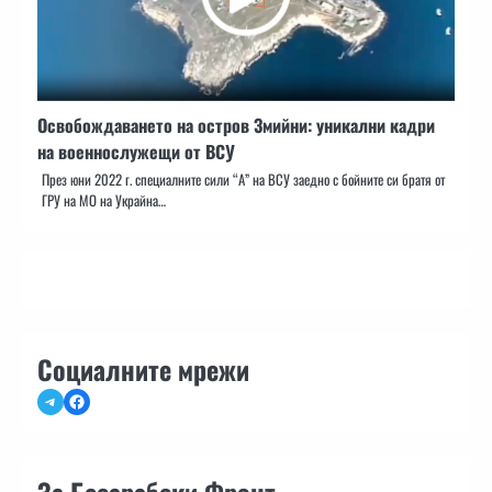
Освобождаването на остров Змийни: уникални кадри
на военнослужещи от ВСУ
През юни 2022 г. специалните сили “А” на ВСУ заедно с бойните си братя от
ГРУ на МО на Украйна…
Социалните мрежи
Telegram
Facebook
За Бесарабски Фронт