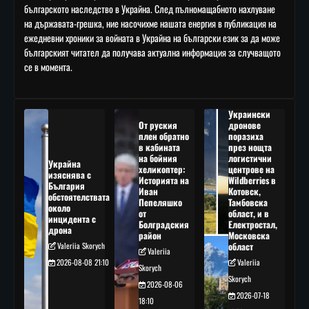
българското наследство в Украйна. След пълномащабното нахлуване
на държавата-грешка, ние насочихме нашата енергия в публикация на
ежедневни хроники за войната в Украйна на български език за да може
българският читател да получава актуална информация за случващото
се в момента.
Украински
От руския
дронове
плен обратно
поразиха
в кабината
през нощта
на бойния
логистични
Украйна
хеликоптер:
центрове на
изяснява с
Историята на
Wildberries в
България
Иван
Котовск,
обстоятелствата
Пепеляшко
Тамбовска
около
от
област, и в
инцидента с
Болградския
Електростал,
дрона
район
Московска
Valeriia Skorych
област
Valeriia
2026-08-08 21:10
Valeriia
Skorych
Skorych
2026-08-06
2026-07-18
18:10