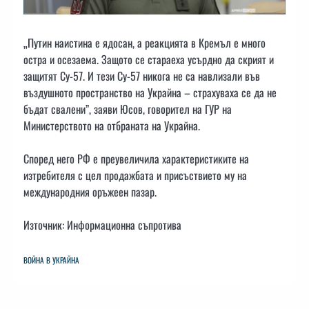
„Путин наистина е ядосан, а реакцията в Кремъл е много
остра и осезаема. Защото се стараеха усърдно да скрият и
защитят Су-57. И тези Су-57 никога не са навлизали във
въздушното пространство на Украйна – страхуваха се да не
бъдат свалени”, заяви Юсов, говорител на ГУР на
Министерството на отбраната на Украйна.
Според него РФ е преувеличила характеристиките на
изтребителя с цел продажбата и присъствието му на
международния оръжеен пазар.
Източник: Информационна съпротива
ВОЙНА В УКРАЙНА