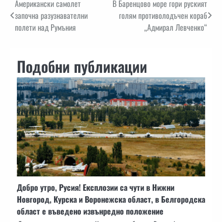
Навигация
Американски самолет
В Баренцово море гори руският
започна разузнавателни
голям противолодъчен кораб
полети над Румъния
„Адмирал Левченко“
Подобни публикации
Добро утро, Русия! Експлозии са чути в Нижни
Новгород, Курска и Воронежска област, в Белгородска
област е въведено извънредно положение