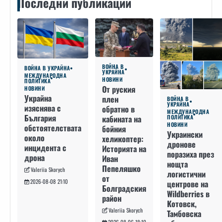
Последни публикации
ВОЙНА В
ВОЙНА В УКРАЙНА
УКРАЙНА
МЕЖДУНАРОДНА
НОВИНИ
ПОЛИТИКА
От руския
НОВИНИ
Украйна
плен
ВОЙНА В
УКРАЙНА
изяснява с
обратно в
МЕЖДУНАРОДНА
България
кабината на
ПОЛИТИКА
НОВИНИ
обстоятелствата
бойния
Украински
около
хеликоптер:
дронове
инцидента с
Историята на
поразиха през
дрона
Иван
нощта
Пепеляшко
Valeriia Skorych
логистични
от
2026-08-08 21:10
центрове на
Болградския
Wildberries в
район
Котовск,
Valeriia Skorych
Тамбовска
2026-08-06 18:10