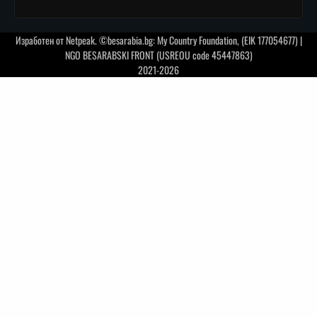
Изработен от
Netpeak
. ©besarabia.bg: My Country Foundation, (EIK 177054677) |
NGO BESARABSKI FRONT (USREOU code 45447863)
2021-2026