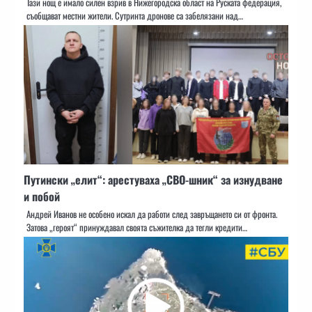
Тази нощ е имало силен взрив в Нижегородска област на Руската федерация,
съобщават местни жители. Сутринта дронове са забелязани над…
Путински „елит“: арестуваха „СВО-шник“ за изнудване
и побой
Андрей Иванов не особено искал да работи след завръщането си от фронта.
Затова „героят“ принуждавал своята съжителка да тегли кредити…