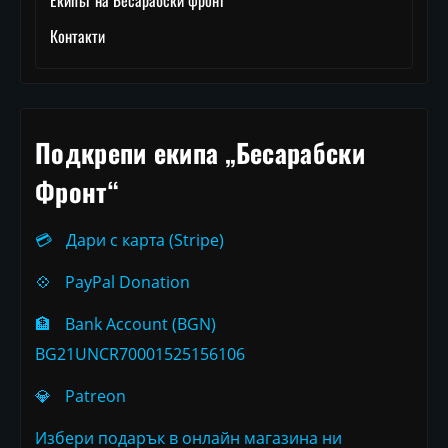
Контакти
Подкрепи екипа „Бесарабски
Фронт“
💳
Дари с карта (Stripe)
💠
PayPal Donation
🏦
Bank Account (BGN)
BG21UNCR70001525156106
💎
Patreon
Избери подарък в онлайн магазина ни