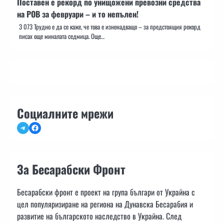
Поставен е рекорд по унищожени превозни средства
на РОВ за февруари – и то непълен!
3 073 Трудно е да се каже, че това е изненадващо – за предстоящия рекорд
писах още миналата седмица. Още…
Социалните мрежи
Telegram
Facebook
За Бесарабски Фронт
Бесарабски фронт е проект на група българи от Украйна с
цел популяризиране на региона на Дунавска Бесарабия и
развитие на българското наследство в Украйна. След