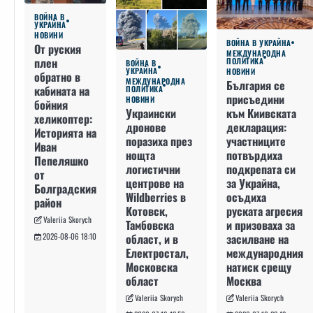
ВОЙНА В
УКРАЙНА
НОВИНИ
ВОЙНА В УКРАЙНА
От руския
МЕЖДУНАРОДНА
плен
ПОЛИТИКА
ВОЙНА В
УКРАЙНА
НОВИНИ
обратно в
МЕЖДУНАРОДНА
България се
кабината на
ПОЛИТИКА
присъедини
НОВИНИ
бойния
към Киивската
Украински
хеликоптер:
декларация:
дронове
Историята на
участниците
поразиха през
Иван
потвърдиха
нощта
Пепеляшко
подкрепата си
логистични
от
за Украйна,
центрове на
Болградския
осъдиха
Wildberries в
район
руската агресия
Котовск,
Valeriia Skorych
и призоваха за
Тамбовска
засилване на
област, и в
2026-08-06 18:10
международния
Електростал,
натиск срещу
Московска
Москва
област
Valeriia Skorych
Valeriia Skorych