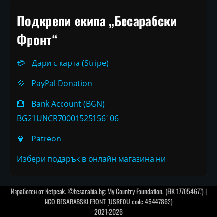
Подкрепи екипа „Бесарабски
Фронт“
💳
Дари с карта (Stripe)
💠
PayPal Donation
🏦
Bank Account (BGN)
BG21UNCR70001525156106
💎
Patreon
Избери подарък в онлайн магазина ни
Изработен от
Netpeak
. ©besarabia.bg: My Country Foundation, (EIK 177054677) |
NGO BESARABSKI FRONT (USREOU code 45447863)
2021-2026