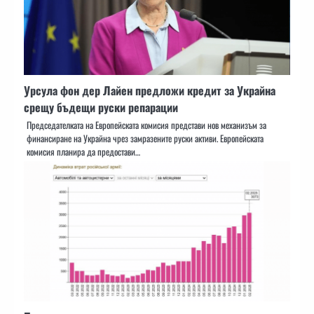
Урсула фон дер Лайен предложи кредит за Украйна
срещу бъдещи руски репарации
Председателката на Европейската комисия представи нов механизъм за
финансиране на Украйна чрез замразените руски активи. Европейската
комисия планира да предостави…