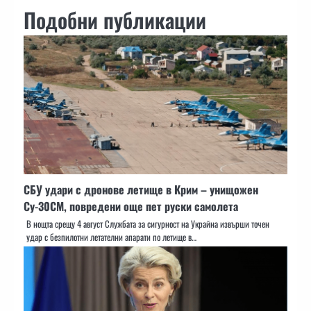
Подобни публикации
СБУ удари с дронове летище в Крим – унищожен
Су-30СМ, повредени още пет руски самолета
В нощта срещу 4 август Службата за сигурност на Украйна извърши точен
удар с безпилотни летателни апарати по летище в…