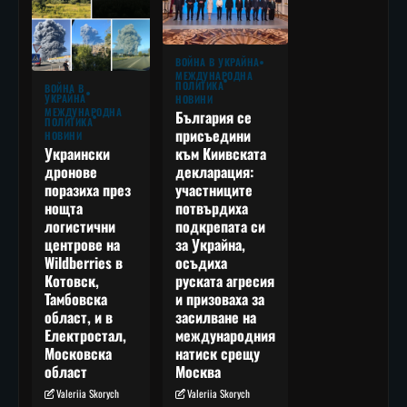
ВОЙНА В УКРАЙНА
МЕЖДУНАРОДНА
ПОЛИТИКА
ВОЙНА В
УКРАЙНА
НОВИНИ
МЕЖДУНАРОДНА
България се
ПОЛИТИКА
присъедини
НОВИНИ
към Киивската
Украински
декларация:
дронове
участниците
поразиха през
потвърдиха
нощта
подкрепата си
логистични
за Украйна,
центрове на
осъдиха
Wildberries в
руската агресия
Котовск,
и призоваха за
Тамбовска
засилване на
област, и в
международния
Електростал,
натиск срещу
Московска
Москва
област
Valeriia Skorych
Valeriia Skorych