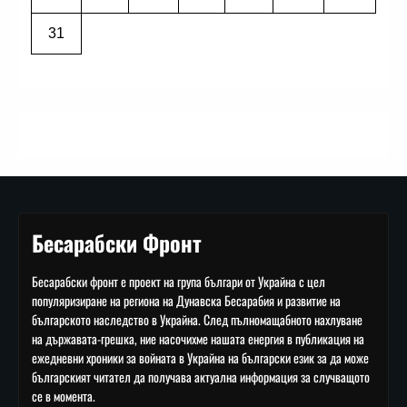
31
Бесарабски Фронт
Бесарабски фронт е проект на група българи от Украйна с цел
популяризиране на региона на Дунавска Бесарабия и развитие на
българското наследство в Украйна. След пълномащабното нахлуване
на държавата-грешка, ние насочихме нашата енергия в публикация на
ежедневни хроники за войната в Украйна на български език за да може
българският читател да получава актуална информация за случващото
се в момента.