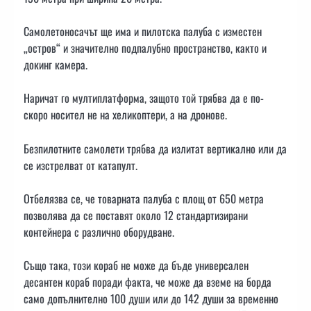
Самолетоносачът ще има и пилотска палуба с изместен
„остров“ и значително подпалубно пространство, както и
докинг камера.
Наричат го мултиплатформа, защото той трябва да е по-
скоро носител не на хеликоптери, а на дронове.
Безпилотните самолети трябва да излитат вертикално или да
се изстрелват от катапулт.
Отбелязва се, че товарната палуба с площ от 650 метра
позволява да се поставят около 12 стандартизирани
контейнера с различно оборудване.
Също така, този кораб не може да бъде универсален
десантен кораб поради факта, че може да вземе на борда
само допълнително 100 души или до 142 души за временно