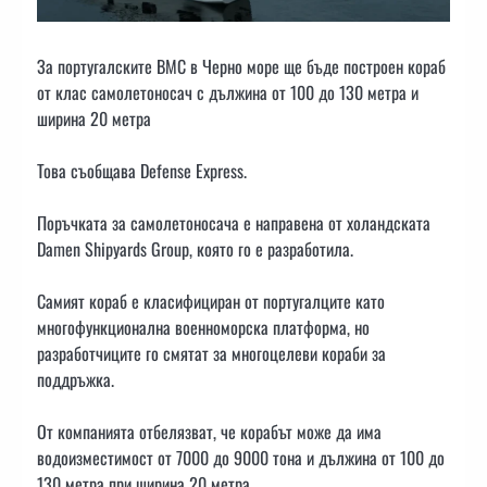
За португалските ВМС в Черно море ще бъде построен кораб
от клас самолетоносач с дължина от 100 до 130 метра и
ширина 20 метра
Това съобщава Defense Express.
Поръчката за самолетоносача е направена от холандската
Damen Shipyards Group, която го е разработила.
Самият кораб е класифициран от португалците като
многофункционална военноморска платформа, но
разработчиците го смятат за многоцелеви кораби за
поддръжка.
От компанията отбелязват, че корабът може да има
водоизместимост от 7000 до 9000 тона и дължина от 100 до
130 метра при ширина 20 метра.