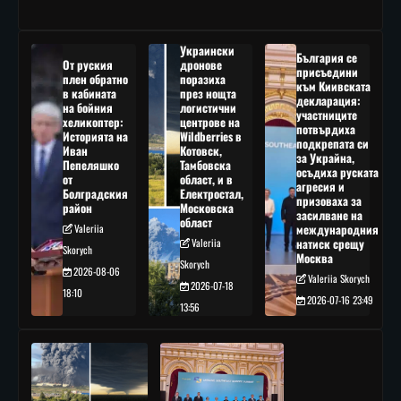
Украински
България се
От руския
дронове
присъедини
плен обратно
поразиха
към Киивската
в кабината
през нощта
декларация:
на бойния
логистични
участниците
хеликоптер:
центрове на
потвърдиха
Историята на
Wildberries в
подкрепата си
Иван
Котовск,
за Украйна,
Пепеляшко
Тамбовска
осъдиха руската
от
област, и в
агресия и
Болградския
Електростал,
призоваха за
район
Московска
засилване на
област
Valeriia
международния
Valeriia
натиск срещу
Skorych
Москва
Skorych
2026-08-06
Valeriia Skorych
2026-07-18
18:10
2026-07-16 23:49
13:56