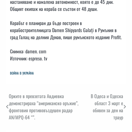
настаняване и намалена автономност, която е до 45 дни.
Общият екипаж на кораба се състои от 48 души.
Корабът е планиран да бъде построен в
корабостроителницата Damen Shipyards Galați в Румъния в
град Галац на долния Дунав, пише румънското издание Profit.
Снимка: damen. com
Източник: espreso. tv
ВОЙНА В УКРАЙНА
Навигация
Орките в превзетата Авдиевка
В Одеса и Одеска
демонстрираха “американско оръжие”,
област 3 март е
фронтовия противовъздушен радар
обявен за ден на
AN/MPQ-64 “”.
траур