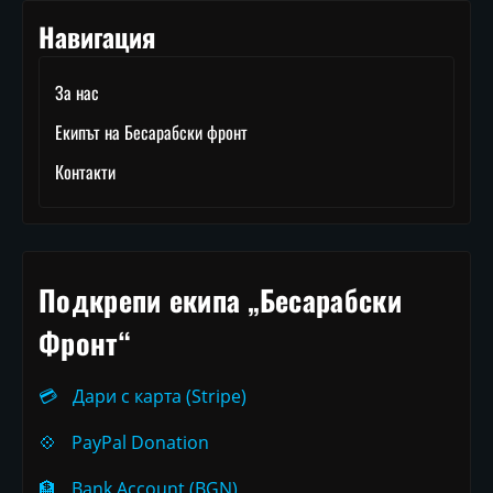
Навигация
За нас
Екипът на Бесарабски фронт
Контакти
Подкрепи екипа „Бесарабски
Фронт“
💳
Дари с карта (Stripe)
💠
PayPal Donation
🏦
Bank Account (BGN)