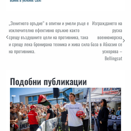
ВОЙНА В УКРАЙНА
СВЯТ
Навигация
„Зенитното оръдие“ в опитни и умели ръце е
Изграждането на
изключително ефективно оръжие както
руска
срещу въздушните цели на противника, така
военноморска
и срещу лека бронирана техника и жива сила
база в Абхазия се
на противника.
ускорява –
Bellingcat
Подобни публикации