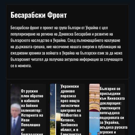
Бесарабски Фронт
Бесарабски фронт е проект на група българи от Украйна с цел
популяризиране на региона на Дунавска Бесарабия и развитие на
българското наследство в Украйна. След пълномащабното нахлуване
на държавата-грешка, ние насочихме нашата енергия в публикация на
ежедневни хроники за войната в Украйна на български език за да може
българският читател да получава актуална информация за случващото
се в момента.
Украински
България се
От руския
дронове
присъедини
плен обратно
поразиха
към Киивската
в кабината
през нощта
декларация:
на бойния
логистични
участниците
хеликоптер:
центрове на
потвърдиха
Историята на
Wildberries в
подкрепата си
Иван
Котовск,
за Украйна,
Пепеляшко
Тамбовска
осъдиха руската
от
област, и в
агресия и
Болградския
Електростал,