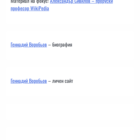
Материал на фокус:
Александър Сивилов – проруски
професор WikiPedia
Геннадий Воробьов
– биография
Геннадий Воробьов
– личен сайт