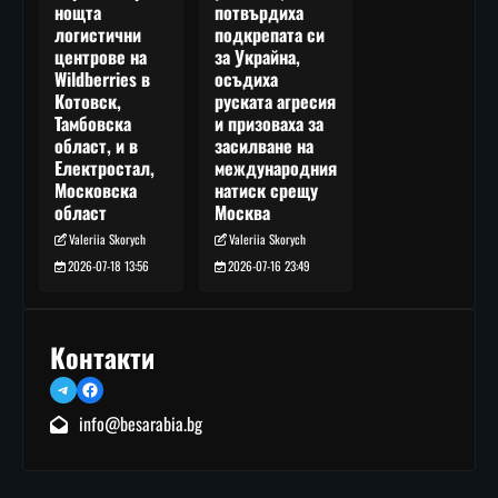
потвърдиха
нощта
подкрепата си
логистични
за Украйна,
центрове на
осъдиха
Wildberries в
руската агресия
Котовск,
и призоваха за
Тамбовска
засилване на
област, и в
международния
Електростал,
натиск срещу
Московска
Москва
област
Valeriia Skorych
Valeriia Skorych
2026-07-16 23:49
2026-07-18 13:56
Контакти
Telegram
Facebook
info@besarabia.bg