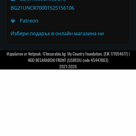
BG21UNCR70001525156106
💎
Patreon
Избери подарък в онлайн магазина ни
Изработен от
Netpeak
. ©besarabia.bg: My Country Foundation, (EIK 177054677) |
NGO BESARABSKI FRONT (USREOU code 45447863)
2021-2026