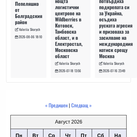
потвърдиха
нощта
Пепеляшко
подкрепата си
логистични
от
за Украйна,
центрове на
Болградския
осъдиха
Wildberries в
район
руската агресия
Котовск,
Valeriia Skorych
и призоваха за
Тамбовска
засилване на
област, и в
2026-08-06 18:10
международния
Електростал,
натиск срещу
Московска
Москва
област
Valeriia Skorych
Valeriia Skorych
2026-07-16 23:49
2026-07-18 13:56
« Предишен
|
Следващ »
Август 2026
Пн
Вт
Ср
Чт
Пт
Сб
Нд