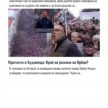
Значителна част от цивилното население, което руските власти изоставиха на
произвола на съдбата, без каквито и да било средства за…
Протести в Будапеща: Край на режима на Орбан?
В столицата на Унгария се проведоха масови протести срещу Орбан Медии
съобщават, че участниците в акцията са скандирали “Край на…