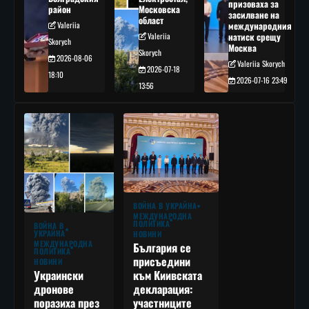
призоваха за
район
Московска
засилване на
област
Valeriia
международния
Valeriia
натиск срещу
Skorych
Москва
Skorych
2026-08-06
Valeriia Skorych
2026-07-18
18:10
2026-07-16 23:49
13:56
ВОЙНА В УКРАЙНА
МЕЖДУНАРОДНА
ПОЛИТИКА
ВОЙНА В
УКРАЙНА
НОВИНИ
МЕЖДУНАРОДНА
България се
ПОЛИТИКА
присъедини
НОВИНИ
към Киивската
Украински
декларация:
дронове
участниците
поразиха през