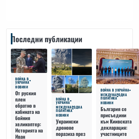
Контакти
Последни публикации
ВОЙНА В
УКРАЙНА
НОВИНИ
ВОЙНА В УКРАЙНА
От руския
МЕЖДУНАРОДНА
плен
ПОЛИТИКА
ВОЙНА В
УКРАЙНА
НОВИНИ
обратно в
МЕЖДУНАРОДНА
България се
кабината на
ПОЛИТИКА
присъедини
НОВИНИ
бойния
към Киивската
Украински
хеликоптер:
декларация:
дронове
Историята на
участниците
поразиха през
Иван