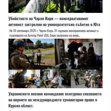
Убийството на Чарли Кирк — консервативният
активист застрелян на университетско събитие в Юта
На 10 септември 2025 г. Чарли Кирк, 31-годишен консервативен активист и
съосновател на Turning Point USA, беше застрелян на живо…
Украинското военно командване осигурява спазването
на нормите на международното хуманитарно право в
Курска област.