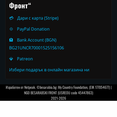
Фронт“
💳
Дари с карта (Stripe)
💠
PayPal Donation
🏦
Bank Account (BGN)
BG21UNCR70001525156106
💎
Patreon
Избери подарък в онлайн магазина ни
Изработен от
Netpeak
. ©besarabia.bg: My Country Foundation, (EIK 177054677) |
NGO BESARABSKI FRONT (USREOU code 45447863)
2021-2026