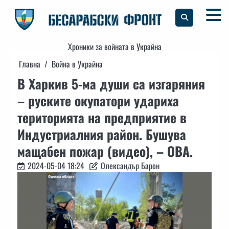
Skip
to
content
Хроники за войната в Украйна
Главна
Война в Украйна
В Харкив 5-ма души са изгаряния
– руските окупатори удариха
територията на предприятие в
Индустриалния район. Бушува
мащабен пожар (видео), – ОВА.
2024-05-04 18:24
Олександър Барон