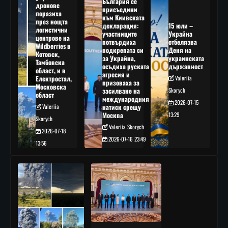
България се
дронове
присъедини
поразиха
към Киивската
през нощта
декларация:
15 юли –
логистични
участниците
Украйна
центрове на
потвърдиха
отбелязва
Wildberries в
подкрепата си
Деня на
Котовск,
за Украйна,
украинската
Тамбовска
осъдиха руската
държавност
област, и в
агресия и
Електростал,
Valeriia
призоваха за
Московска
засилване на
Skorych
област
международния
2026-07-15
Valeriia
натиск срещу
Москва
13:29
Skorych
Valeriia Skorych
2026-07-18
2026-07-16 23:49
13:56