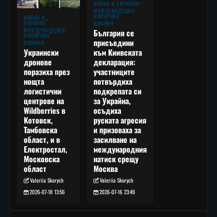
ВОЙНА В УКРАЙНА
МЕЖДУНАРОДНА
ПОЛИТИКА
ВОЙНА В
УКРАЙНА
НОВИНИ
МЕЖДУНАРОДНА
България се
ПОЛИТИКА
присъедини
НОВИНИ
към Киивската
Украински
декларация:
дронове
участниците
поразиха през
потвърдиха
нощта
подкрепата си
логистични
за Украйна,
центрове на
осъдиха
Wildberries в
руската агресия
Котовск,
и призоваха за
Тамбовска
засилване на
област, и в
международния
Електростал,
натиск срещу
Московска
Москва
област
Valeriia Skorych
Valeriia Skorych
2026-07-16 23:49
2026-07-18 13:56