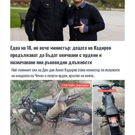
Едва на 18, но вече министър: децата на Кадиров
продължават да бъдат окичвани с ордени и
назначавани нна ръководни длъжности
Най-големият син на Дон-дон Ахмат Кадиров стана министър по въпросите
на младежта на Чечня и получи орден, кръстен на името…