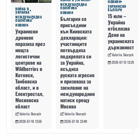
НОВИНИ
МЕЖДУНАРОДНА
УКРАИНСКИ
ПОЛИТИКА
ВОЙНА В
БЪЛГАРИ
УКРАЙНА
НОВИНИ
15 юли –
МЕЖДУНАРОДНА
България се
ПОЛИТИКА
Украйна
присъедини
НОВИНИ
отбелязва
към Киивската
Украински
Деня на
декларация:
дронове
украинската
участниците
поразиха през
държавност
потвърдиха
нощта
Valeriia Skorych
подкрепата си
логистични
за Украйна,
центрове на
2026-07-15 13:29
осъдиха
Wildberries в
руската агресия
Котовск,
и призоваха за
Тамбовска
засилване на
област, и в
международния
Електростал,
натиск срещу
Московска
Москва
област
Valeriia Skorych
Valeriia Skorych
2026-07-16 23:49
2026-07-18 13:56