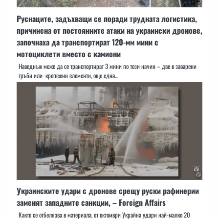
Руснаците, задъхващи се поради трудната логистика,
причинена от постоянните атаки на украински дронове,
започнаха да транспортират 120-мм мини с
мотоциклети вместо с камиони
Наведнъж може да се транспортират 3 мини по този начин – две в заварени
тръби или крепежни елементи, още една…
Украинските удари с дронове срещу руски рафинерии
заменят западните санкции, – Foreign Affairs
Както се отбелязва в материала, от октомври Украйна удари най-малко 20