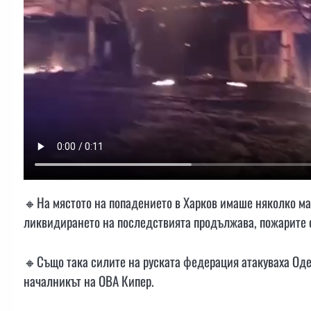
🔸На мястото на попадението в Харков имаше няколко ма
ликвидирането на последствията продължава, пожарите 
🔸Също така силите на руската федерация атакуваха Од
началникът на ОВА Кипер.