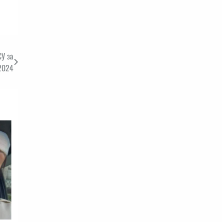
У за
2024