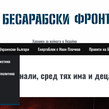
Хроники за войната в Украйна
Украински българи
ЕнергоБлок с Иван Плачков
Проекти на 
истика
 загинали, сред тях има и дец
политика
ин: