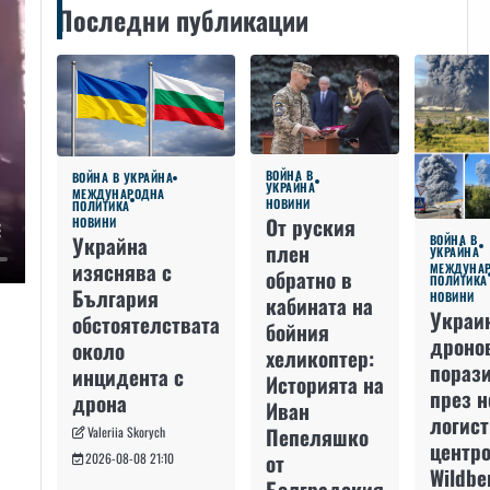
Последни публикации
ВОЙНА В
ВОЙНА В УКРАЙНА
УКРАЙНА
МЕЖДУНАРОДНА
НОВИНИ
ПОЛИТИКА
От руския
НОВИНИ
Украйна
ВОЙНА В
плен
УКРАЙНА
изяснява с
МЕЖДУНА
обратно в
ПОЛИТИКА
България
НОВИНИ
кабината на
Украи
обстоятелствата
бойния
дроно
около
хеликоптер:
пораз
инцидента с
Историята на
през 
дрона
Иван
логис
Пепеляшко
Valeriia Skorych
центро
от
2026-08-08 21:10
Wildbe
Болградския