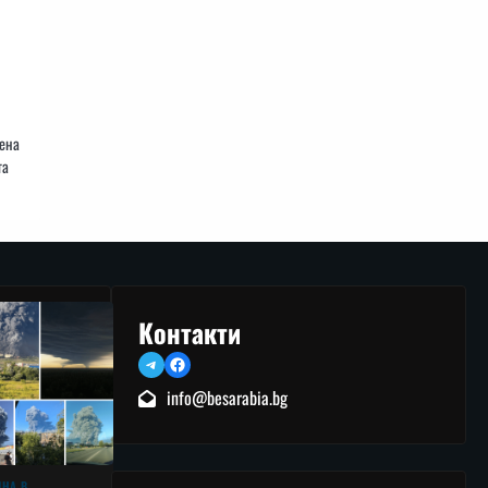
нена
та
Контакти
Telegram
Facebook
info@besarabia.bg
ЙНА В