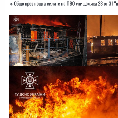
🔸Общо през нощта силите на ПВО унищожиха 23 от 31 “ш