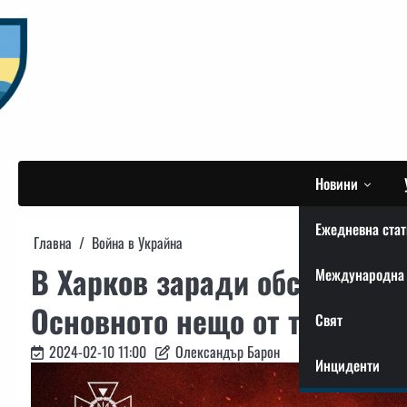
Skip
to
content
Новини
Ежедневна стат
Главна
Война в Украйна
В Харков заради обстрел има
Международна 
Основното нещо от тази сутр
Свят
2024-02-10 11:00
Олександър Барон
Инциденти