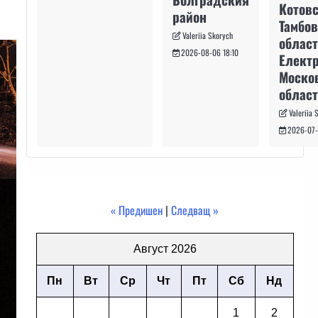
Котовс
район
Тамбо
Valeriia Skorych
област
2026-08-06 18:10
Електр
Моско
област
Valeriia 
2026-07-
« Предишен
|
Следващ »
Август 2026
Пн
Вт
Ср
Чт
Пт
Сб
Нд
1
2