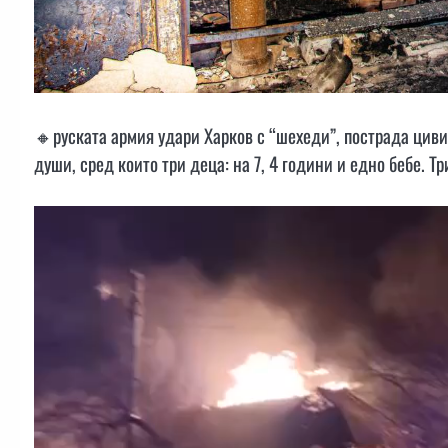
🔸руската армия удари Харков с “шехеди”, пострада циви
души, сред които три деца: на 7, 4 години и едно бебе. 