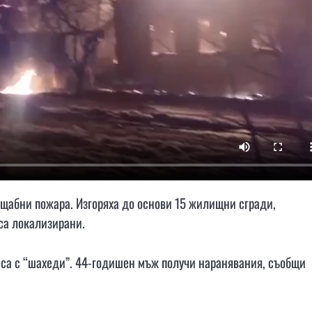
щабни пожара. Изгоряха до основи 15 жилищни сгради,
са локализирани.
еса с “шахеди”. 44-годишен мъж получи наранявания, съобщи