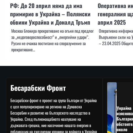
РФ: До 20 април няма да има
Оперативна и
примирие в Украйна – Полянски
генералния ща
обвини Украйна и Доналд Тръмп
април 2025
Москва блокира прекратяване на огъня под предлог
Оперативна информац
за „недоговороспособност“ и „енергийни удари“.
Въоръжени сили на У
Русия не очаква постигане на споразумение за
– 23.04.2025 Общите
прекратяване…
Бесарабски Фронт
Бесарабски фронт е проект на група българи от Украйна
с цел популяризиране на региона на Дунавска
Украйна
Бесарабия и развитие на българското наследство в
изяснява
Българи
Украйна. След пълномащабното нахлуване на
обстояте
държавата-грешка, ние насочихме нашата енергия в
около
публикация на ежедневни хроники за войната в Украйна