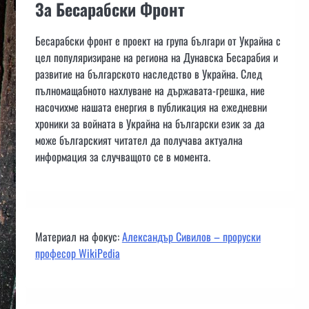
За Бесарабски Фронт
Бесарабски фронт е проект на група българи от Украйна с
цел популяризиране на региона на Дунавска Бесарабия и
развитие на българското наследство в Украйна. След
пълномащабното нахлуване на държавата-грешка, ние
насочихме нашата енергия в публикация на ежедневни
хроники за войната в Украйна на български език за да
може българският читател да получава актуална
информация за случващото се в момента.
Материал на фокус:
Александър Сивилов – проруски
професор WikiPedia