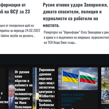
нформация от
Русия отново удари Запорижжя,
б на ВСУ за 23
докато спасители, полиция и
журналисти са работили на
мястото.
ия от генералния щаб на
крайна за периода 24.02.2022
Репортерът на “Укринформ” Олга Звонарева е ра
 бойни загуби на руската…
в крака и е подложена на операция, журналистка
на ТСН Кира Овес също…
Украински
От руския
дронове
плен
поразиха
обратно в
през нощта
кабината на
логистични
бойния
центрове на
 с
хеликоптер:
ВОЙНА В УКРАЙНА
Wildberries в
я
Историята
МЕЖДУНАРОДНА
Котовск,
лствата
ПОЛИТИКА
на Иван
Тамбовска
НОВИНИ
Пепеляшко
област, и в
ВО