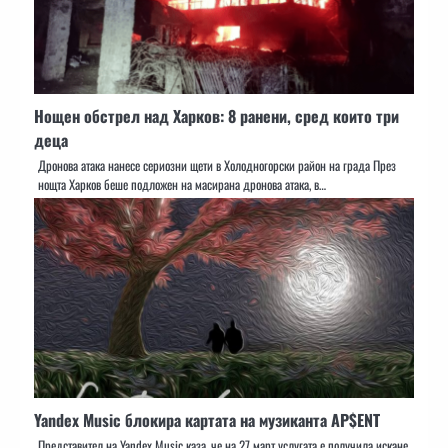
Нощен обстрел над Харков: 8 ранени, сред които три
деца
Дронова атака нанесе сериозни щети в Холодногорски район на града През
нощта Харков беше подложен на масирана дронова атака, в…
Yandex Music блокира картата на музиканта AP$ENT
Представител на Yandex Music каза, че на 27 март услугата е получила искане