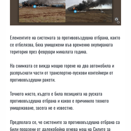
Елементите на системата за противовъздушна отбрана, както
се отбелязва, бяха унищожени във временно окупираната
територия през февруари миналата година.
На снимката се вижда мощно горене на два автомобила и
разпръснати части от транспортно-пускови контейнери от
противовъздушни ракети.
Точното място, където е била позицията на руската
противовъздушна отбрана и какво е причинило тяхното
унищожаване, засега не е известно.
Предполага се, че системите за противовъздушна отбрана са
били поразени от далекобойна огнева мощ на Силите за