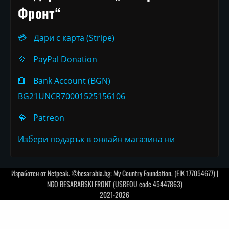
Фронт“
💳
Дари с карта (Stripe)
💠
PayPal Donation
🏦
Bank Account (BGN)
BG21UNCR70001525156106
💎
Patreon
Избери подарък в онлайн магазина ни
Изработен от
Netpeak
. ©besarabia.bg: My Country Foundation, (EIK 177054677) |
NGO BESARABSKI FRONT (USREOU code 45447863)
2021-2026