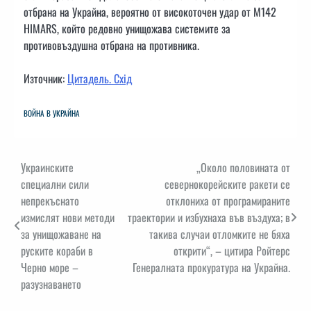
отбрана на Украйна, вероятно от високоточен удар от M142
HIMARS, който редовно унищожава системите за
противовъздушна отбрана на противника.
Източник:
Цитадель. Схід
ВОЙНА В УКРАЙНА
Навигация
Украинските
„Около половината от
специални сили
севернокорейските ракети се
непрекъснато
отклониха от програмираните
измислят нови методи
траектории и избухнаха във въздуха; в
за унищожаване на
такива случаи отломките не бяха
руските кораби в
открити“, – цитира Ройтерс
Черно море –
Генералната прокуратура на Украйна.
разузнаването