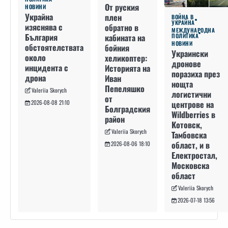
От руския
НОВИНИ
Украйна
плен
ВОЙНА В
УКРАЙНА
изяснява с
обратно в
МЕЖДУНАРОДНА
България
кабината на
ПОЛИТИКА
НОВИНИ
обстоятелствата
бойния
Украински
около
хеликоптер:
дронове
инцидента с
Историята на
поразиха през
дрона
Иван
нощта
Пепеляшко
Valeriia Skorych
логистични
от
2026-08-08 21:10
центрове на
Болградския
Wildberries в
район
Котовск,
Valeriia Skorych
Тамбовска
област, и в
2026-08-06 18:10
Електростал,
Московска
област
Valeriia Skorych
2026-07-18 13:56