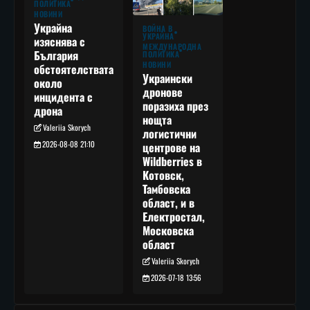
ПОЛИТИКА
НОВИНИ
Украйна
ВОЙНА В
УКРАЙНА
изяснява с
МЕЖДУНАРОДНА
България
ПОЛИТИКА
НОВИНИ
обстоятелствата
Украински
около
дронове
инцидента с
поразиха през
дрона
нощта
Valeriia Skorych
логистични
2026-08-08 21:10
центрове на
Wildberries в
Котовск,
Тамбовска
област, и в
Електростал,
Московска
област
Valeriia Skorych
2026-07-18 13:56