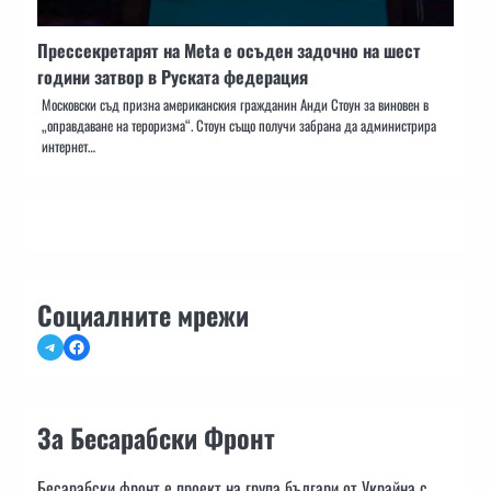
Прессекретарят на Meta е осъден задочно на шест
години затвор в Руската федерация
Московски съд призна американския гражданин Анди Стоун за виновен в
„оправдаване на тероризма“. Стоун също получи забрана да администрира
интернет…
Социалните мрежи
Telegram
Facebook
За Бесарабски Фронт
Бесарабски фронт е проект на група българи от Украйна с