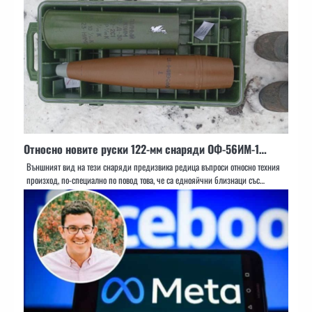
Относно новите руски 122-мм снаряди ОФ-56ИМ-1…
Външният вид на тези снаряди предизвика редица въпроси относно техния
произход, по-специално по повод това, че са еднояйчни близнаци със…