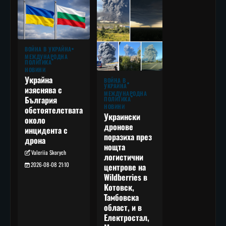
ВОЙНА В УКРАЙНА
МЕЖДУНАРОДНА
ПОЛИТИКА
НОВИНИ
Украйна
ВОЙНА В
УКРАЙНА
изяснява с
МЕЖДУНАРОДНА
България
ПОЛИТИКА
НОВИНИ
обстоятелствата
Украински
около
дронове
инцидента с
поразиха през
дрона
нощта
Valeriia Skorych
логистични
2026-08-08 21:10
центрове на
Wildberries в
Котовск,
Тамбовска
област, и в
Електростал,