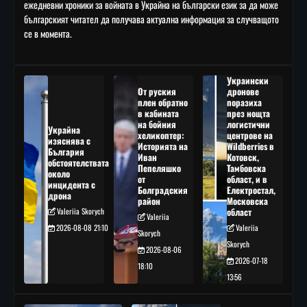
ежедневни хроники за войната в Украйна на български език за да може
българският читател да получава актуална информация за случващото
се в момента.
Украински
От руския
дронове
плен обратно
поразиха
в кабината
през нощта
на бойния
логистични
Украйна
хеликоптер:
центрове на
изяснява с
Историята на
Wildberries в
България
Иван
Котовск,
обстоятелствата
Пепеляшко
Тамбовска
около
от
област, и в
инцидента с
Болградския
Електростал,
дрона
район
Московска
Valeriia Skorych
област
Valeriia
2026-08-08 21:10
Valeriia
Skorych
Skorych
2026-08-06
2026-07-18
18:10
13:56