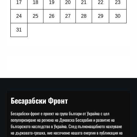
17
18
19
20
21
22
23
24
25
26
27
28
29
30
31
Бесарабски Фронт
Бесарабски фронт е проект на група българи от Украйна с цел
популяризиране на региона на Дунавска Бесарабия и развитие на
българското наследство в Украйна. След пълномащабното нахлуване
на държавата-грешка, ние насочихме нашата енергия в публикация на