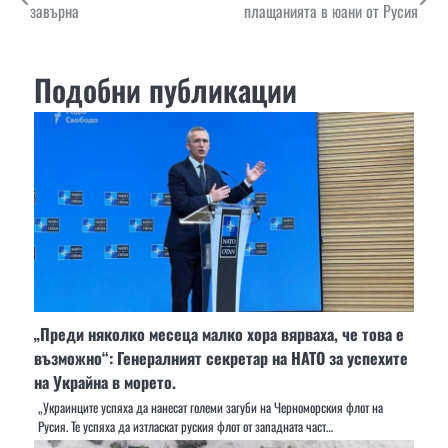
завърна
плащанията в юани от Русия
Подобни публикации
„Преди няколко месеца малко хора вярваха, че това е
възможно“: Генералният секретар на НАТО за успехите
на Украйна в морето.
„Украинците успяха да нанесат големи загуби на Черноморския флот на
Русия. Те успяха да изтласкат руския флот от западната част…