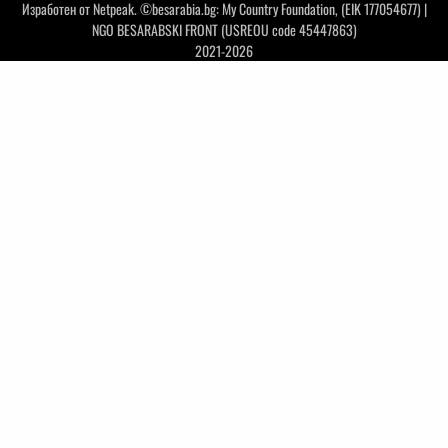
Изработен от
Netpeak
. ©besarabia.bg: My Country Foundation, (EIK 177054677) |
NGO BESARABSKI FRONT (USREOU code 45447863)
2021-2026