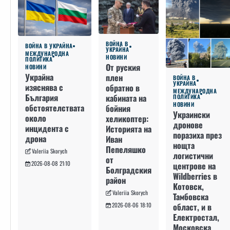
ВОЙНА В
ВОЙНА В УКРАЙНА
УКРАЙНА
МЕЖДУНАРОДНА
НОВИНИ
ПОЛИТИКА
От руския
НОВИНИ
Украйна
плен
ВОЙНА В
УКРАЙНА
изяснява с
обратно в
МЕЖДУНАРОДНА
България
кабината на
ПОЛИТИКА
НОВИНИ
обстоятелствата
бойния
Украински
около
хеликоптер:
дронове
инцидента с
Историята на
поразиха през
дрона
Иван
нощта
Пепеляшко
Valeriia Skorych
логистични
от
2026-08-08 21:10
центрове на
Болградския
Wildberries в
район
Котовск,
Valeriia Skorych
Тамбовска
област, и в
2026-08-06 18:10
Електростал,
Московска