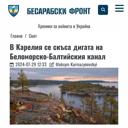
Skip
to
content
Хроники за войната в Украйна
Главна
Свят
В Карелия се скъса дигата на
Беломорско-Балтийския канал
2024-07-29 12:33
Maksym Karmazynovskyi