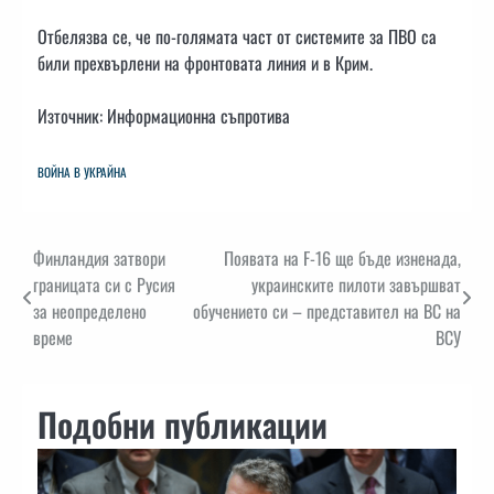
Отбелязва се, че по-голямата част от системите за ПВО са
били прехвърлени на фронтовата линия и в Крим.
Източник: Информационна съпротива
ВОЙНА В УКРАЙНА
Навигация
Финландия затвори
Появата на F-16 ще бъде изненада,
границата си с Русия
украинските пилоти завършват
за неопределено
обучението си – представител на ВС на
време
ВСУ
Подобни публикации