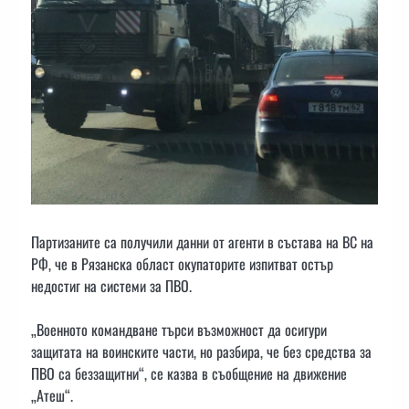
Партизаните са получили данни от агенти в състава на ВС на
РФ, че в Рязанска област окупаторите изпитват остър
недостиг на системи за ПВО.
„Военното командване търси възможност да осигури
защитата на воинските части, но разбира, че без средства за
ПВО са беззащитни“, се казва в съобщение на движение
„Атеш“.