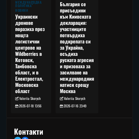
МЕЖДУНАРОДНА
България се
ПОЛИТИКА
присъедини
НОВИНИ
към Киивската
Украински
декларация:
дронове
участниците
поразиха през
потвърдиха
нощта
подкрепата си
логистични
за Украйна,
центрове на
осъдиха
Wildberries в
руската агресия
Котовск,
и призоваха за
Тамбовска
засилване на
област, и в
международния
Електростал,
натиск срещу
Московска
Москва
област
Valeriia Skorych
Valeriia Skorych
2026-07-16 23:49
2026-07-18 13:56
Контакти