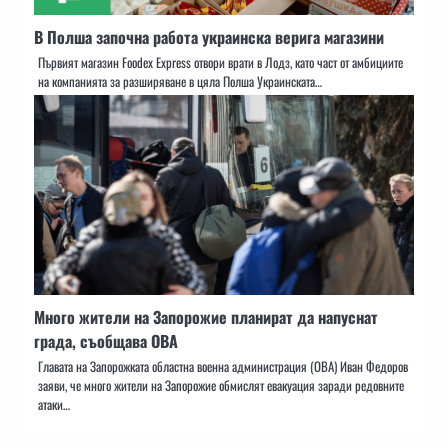
В Полша започна работа украинска верига магазини
Първият магазин Foodex Express отвори врати в Лодз, като част от амбициите
на компанията за разширяване в цяла Полша Украинската…
Много жители на Запорожие планират да напуснат
града, съобщава ОВА
Главата на Запорожката областна военна администрация (ОВА) Иван Федоров
заяви, че много жители на Запорожие обмислят евакуация заради редовните
атаки…