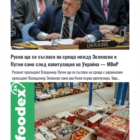
Русия ще се съгласи на среща между Зеленски и
Путин само след капитулация на Украйна — МВнР
Руският президент Владимир Путин ще се съгласи на среща с украинския
президент Володимир Зеленски само ако Киив първо капитулира. Това…