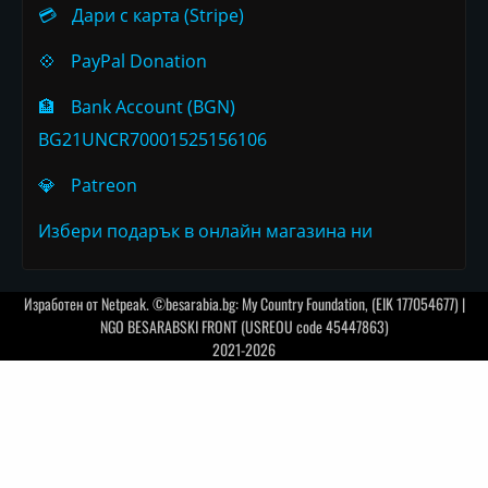
💳
Дари с карта (Stripe)
💠
PayPal Donation
🏦
Bank Account (BGN)
BG21UNCR70001525156106
💎
Patreon
Избери подарък в онлайн магазина ни
Изработен от
Netpeak
. ©besarabia.bg: My Country Foundation, (EIK 177054677) |
NGO BESARABSKI FRONT (USREOU code 45447863)
2021-2026