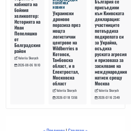
България се
кабината на
ПОЛИТИКА
присъедини
НОВИНИ
бойния
към Киивската
Украински
хеликоптер:
декларация:
дронове
Историята на
участниците
поразиха през
Иван
потвърдиха
нощта
Пепеляшко
подкрепата си
логистични
от
за Украйна,
центрове на
Болградския
осъдиха
Wildberries в
район
руската агресия
Котовск,
Valeriia Skorych
и призоваха за
Тамбовска
засилване на
област, и в
2026-08-06 18:10
международния
Електростал,
натиск срещу
Московска
Москва
област
Valeriia Skorych
Valeriia Skorych
2026-07-16 23:49
2026-07-18 13:56
« Предишен
|
Следващ »