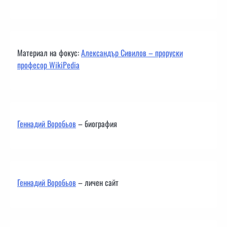
Материал на фокус:
Александър Сивилов – проруски
професор WikiPedia
Геннадий Воробьов
– биография
Геннадий Воробьов
– личен сайт