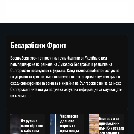
Бесарабски Фронт
Бесарабски фронт е проект на група българи от Украйна с цел
популяризиране на региона на Дунавска Бесарабия и развитие на
българското наследство в Украйна. След пълномащабното нахлуване
на държавата-грешка, ние насочихме нашата енергия в публикация на
ежедневни хроники за войната в Украйна на български език за да може
българският читател да получава актуална информация за случващото
се в момента.
Украински
България се
От руския
дронове
присъедини
плен обратно
поразиха
към Киивската
в кабината
през нощта
декларация: