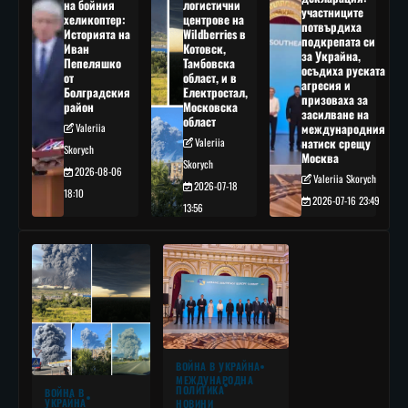
на бойния
логистични
участниците
хеликоптер:
центрове на
потвърдиха
Историята на
Wildberries в
подкрепата си
Иван
Котовск,
за Украйна,
Пепеляшко
Тамбовска
осъдиха руската
от
област, и в
агресия и
Болградския
Електростал,
призоваха за
район
Московска
засилване на
област
Valeriia
международния
Valeriia
натиск срещу
Skorych
Москва
Skorych
2026-08-06
Valeriia Skorych
2026-07-18
18:10
2026-07-16 23:49
13:56
ВОЙНА В УКРАЙНА
МЕЖДУНАРОДНА
ПОЛИТИКА
ВОЙНА В
УКРАЙНА
НОВИНИ