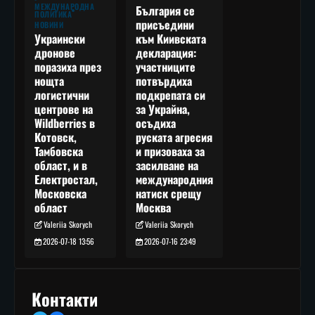
МЕЖДУНАРОДНА
България се
ПОЛИТИКА
присъедини
НОВИНИ
към Киивската
Украински
декларация:
дронове
участниците
поразиха през
потвърдиха
нощта
подкрепата си
логистични
за Украйна,
центрове на
осъдиха
Wildberries в
руската агресия
Котовск,
и призоваха за
Тамбовска
засилване на
област, и в
международния
Електростал,
натиск срещу
Московска
Москва
област
Valeriia Skorych
Valeriia Skorych
2026-07-16 23:49
2026-07-18 13:56
Контакти