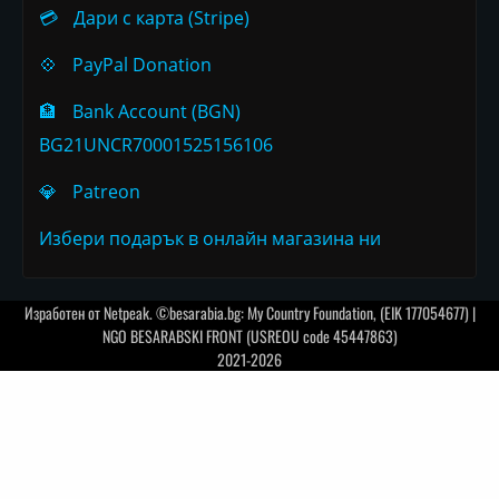
💳
Дари с карта (Stripe)
💠
PayPal Donation
🏦
Bank Account (BGN)
BG21UNCR70001525156106
💎
Patreon
Избери подарък в онлайн магазина ни
Изработен от
Netpeak
. ©besarabia.bg: My Country Foundation, (EIK 177054677) |
NGO BESARABSKI FRONT (USREOU code 45447863)
2021-2026