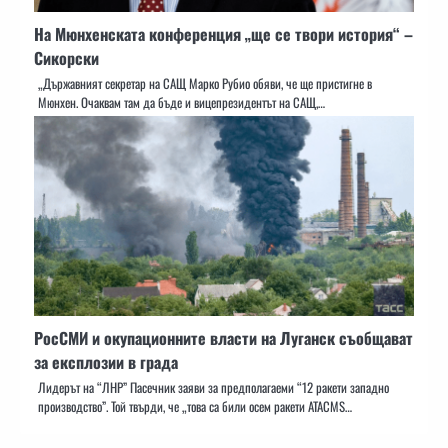
На Мюнхенската конференция „ще се твори история“ –
Сикорски
„Държавният секретар на САЩ Марко Рубио обяви, че ще пристигне в
Мюнхен. Очаквам там да бъде и вицепрезидентът на САЩ,…
РосСМИ и окупационните власти на Луганск съобщават
за експлозии в града
Лидерът на “ЛНР” Пасечник заяви за предполагаеми “12 ракети западно
производство”. Той твърди, че „това са били осем ракети ATACMS…