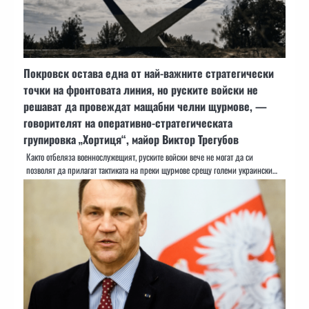
Покровск остава една от най-важните стратегически
точки на фронтовата линия, но руските войски не
решават да провеждат мащабни челни щурмове, —
говорителят на оперативно-стратегическата
групировка „Хортиця“, майор Виктор Трегубов
Както отбеляза военнослужещият, руските войски вече не могат да си
позволят да прилагат тактиката на преки щурмове срещу големи украински…