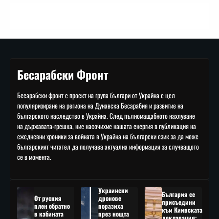
Бесарабски Фронт
Бесарабски фронт е проект на група българи от Украйна с цел
популяризиране на региона на Дунавска Бесарабия и развитие на
българското наследство в Украйна. След пълномащабното нахлуване
на държавата-грешка, ние насочихме нашата енергия в публикация на
ежедневни хроники за войната в Украйна на български език за да може
българският читател да получава актуална информация за случващото
се в момента.
Украински
България се
От руския
дронове
присъедини
плен обратно
поразиха
към Киивската
в кабината
през нощта
декларация: