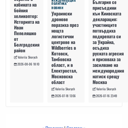
МЕЖДУНАРОДНА
България се
кабината на
ПОЛИТИКА
присъедини
НОВИНИ
бойния
към Киивската
Украински
хеликоптер:
декларация:
дронове
Историята на
участниците
поразиха през
Иван
потвърдиха
нощта
Пепеляшко
подкрепата си
логистични
от
за Украйна,
центрове на
Болградския
осъдиха
Wildberries в
район
руската агресия
Котовск,
Valeriia Skorych
и призоваха за
Тамбовска
засилване на
област, и в
2026-08-06 18:10
международния
Електростал,
натиск срещу
Московска
Москва
област
Valeriia Skorych
Valeriia Skorych
2026-07-16 23:49
2026-07-18 13:56