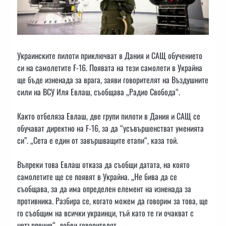
Украинските пилоти приключват в Дания и САЩ обучението
си на самолетите F-16. Появата на тези самолети в Украйна
ще бъде изненада за врага, заяви говорителят на Въздушните
сили на ВСУ Иля Евлаш, съобщава „Радио Свобода“.
Както отбеляза Евлаш, две групи пилоти в Дания и САЩ се
обучават директно на F-16, за да “усъвършенстват уменията
си”. „Сета е един от завършващите етапи“, каза той.
Въпреки това Евлаш отказа да съобщи датата, на която
самолетите ще се появят в Украйна. „Не бива да се
съобщава, за да има определен елемент на изненада за
противника. Разбира се, когато можем да говорим за това, ще
го съобщим на всички украинци, тъй като те ги очакват с
нетърпение“, добви говорителят.