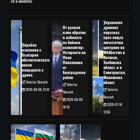
се в момента.
Украински
От руския
дронове
плен обратно
поразиха
в кабината
през нощта
на бойния
логистични
Украйна
хеликоптер:
центрове на
изяснява с
Историята на
Wildberries в
България
Иван
Котовск,
обстоятелствата
Пепеляшко
Тамбовска
около
от
област, и в
инцидента с
Болградския
Електростал,
дрона
район
Московска
Valeriia Skorych
област
Valeriia
2026-08-08 21:10
Valeriia
Skorych
Skorych
2026-08-06
2026-07-18
18:10
13:56