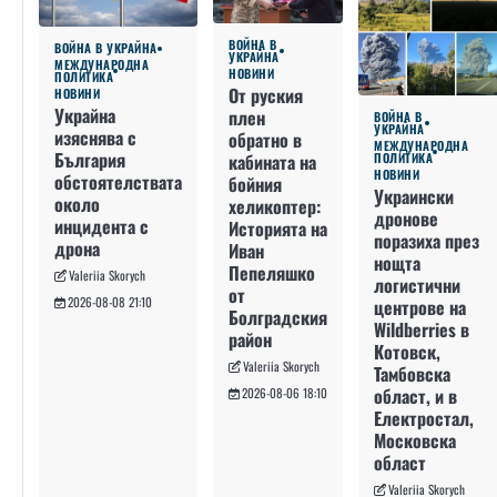
ВОЙНА В
ВОЙНА В УКРАЙНА
УКРАЙНА
МЕЖДУНАРОДНА
НОВИНИ
ПОЛИТИКА
От руския
НОВИНИ
Украйна
плен
ВОЙНА В
УКРАЙНА
изяснява с
обратно в
МЕЖДУНАРОДНА
България
кабината на
ПОЛИТИКА
НОВИНИ
обстоятелствата
бойния
Украински
около
хеликоптер:
дронове
инцидента с
Историята на
поразиха през
дрона
Иван
нощта
Пепеляшко
Valeriia Skorych
логистични
от
2026-08-08 21:10
центрове на
Болградския
Wildberries в
район
Котовск,
Valeriia Skorych
Тамбовска
област, и в
2026-08-06 18:10
Електростал,
Московска
област
Valeriia Skorych