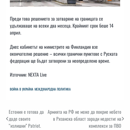
Преди това решението за затваряне на границата се
удължаваше на всеки два месеца. Крайният срок беше 14
април.
Днес кабинетът на министрите на Финландия взе
окончателно решение – всички гранични пунктове с Руската
федерация ще бъдат затворени за неопределено време.
Източник: NEXTA Live
ВОЙНА В УКРАЙНА
МЕЖДУНАРОДНА ПОЛИТИКА
Навигация
Естония е готова да
Армията на РФ не може да покрие небето
даде своите
в Рязанска област заради недостиг на
“излишни” Patriot.
комплекси за ПВО