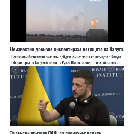
Неизвестни дронове инспектираха летището на Калуга
Неизвестни безпилотни самолети дойдоха с инспекция на летището в Калуга
Губернаторът на Калужска област в Русия Шапша заяви, че покрайнините…
Зеленски призова САЩ да премахнат всички