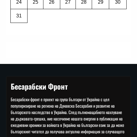
24
25
26
27
28
29
30
31
Бесарабски Фронт
Бесарабски фронт е проект на група българи от Украйна с цел
популяризиране на региона на Дунавска Бесарабия и развитие на
българското наследство в Украйна. След пълномащабното нахлуване
на държавата-грешка, ние насочихме нашата енергия в публикация на
ежедневни хроники за войната в Украйна на български език за да може
българският читател да получава актуална информация за случващото