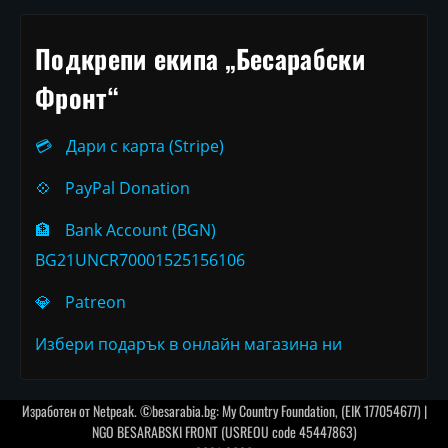
Подкрепи екипа „Бесарабски
Фронт“
💳
Дари с карта (Stripe)
💠
PayPal Donation
🏦
Bank Account (BGN)
BG21UNCR70001525156106
💎
Patreon
Избери подарък в онлайн магазина ни
Изработен от
Netpeak
. ©besarabia.bg: My Country Foundation, (EIK 177054677) |
NGO BESARABSKI FRONT (USREOU code 45447863)