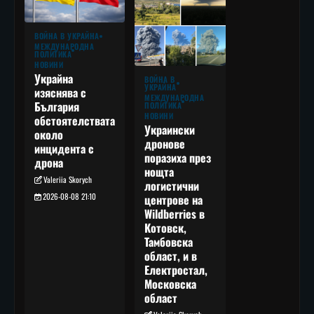
ВОЙНА В УКРАЙНА
МЕЖДУНАРОДНА
ПОЛИТИКА
НОВИНИ
Украйна
ВОЙНА В
УКРАЙНА
изяснява с
МЕЖДУНАРОДНА
България
ПОЛИТИКА
НОВИНИ
обстоятелствата
Украински
около
дронове
инцидента с
поразиха през
дрона
нощта
Valeriia Skorych
логистични
2026-08-08 21:10
центрове на
Wildberries в
Котовск,
Тамбовска
област, и в
Електростал,
Московска
област