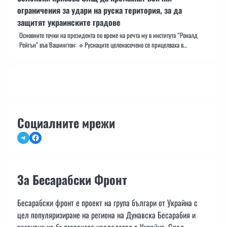
ограничения за удари на руска територия, за да
защитят украинските градове
Основните точки на президента по време на речта му в института “Роналд
Рейгън” във Вашингтон: 🔹Руснаците целенасочено се прицелваха в…
Социалните мрежи
Telegram
Facebook
За Бесарабски Фронт
Бесарабски фронт е проект на група българи от Украйна с
цел популяризиране на региона на Дунавска Бесарабия и
развитие на българското наследство в Украйна. След