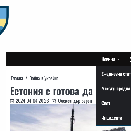
Skip
to
content
Новини
Ежедневна стат
Главна
Война в Украйна
Естония е готова да даде св
Международна 
2024-04-04 20:26
Олександър Барон
Свят
Инциденти