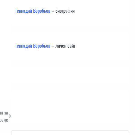
Геннадий Воробьов
– биография
Геннадий Воробьов
– личен сайт
Контакти
ия за
реме