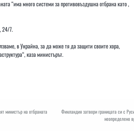
ната “има много системи за противовъздушна отбрана като ,
 24/7.
лзваме, в Украйна, за да може тя да защити своите хора,
структура“, каза министърът.
ят министър на отбраната
Финландия затвори границата си с Рус
неопределено в