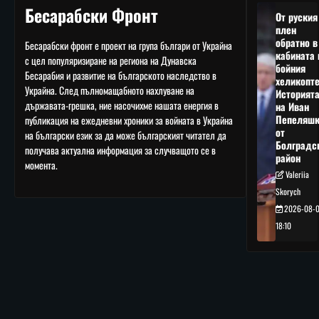
Бесарабски Фронт
От руския
плен
обратно в
Бесарабски фронт е проект на група българи от Украйна
кабината 
с цел популяризиране на региона на Дунавска
бойния
Бесарабия и развитие на българското наследство в
хеликопте
Украйна. След пълномащабното нахлуване на
Историят
държавата-грешка, ние насочихме нашата енергия в
на Иван
Пепеляшк
публикация на ежедневни хроники за войната в Украйна
от
на български език за да може българският читател да
Болградс
получава актуална информация за случващото се в
район
момента.
Valeriia
Skorych
2026-08-
18:10