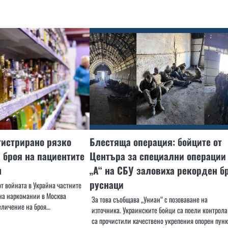
гистрирано рязко
Блестяща операция: бойците от
 броя на пациентите
Центъра за специални операции
м
„А“ на СБУ заловиха рекорден б
руснаци
от войната в Украйна частните
на наркомании в Москва
За това съобщава „Униан“ с позоваване на
величение на броя…
източника. Украинските бойци са поели контрола
са прочистили качествено укрепения опорен пун