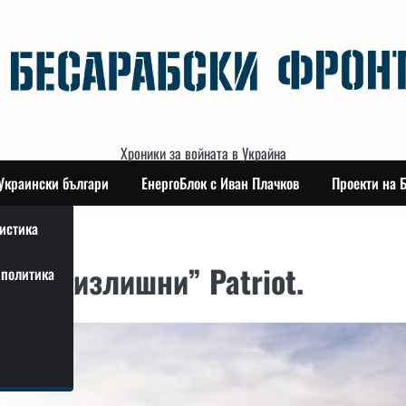
Хроники за войната в Украйна
Украински българи
ЕнергоБлок с Иван Плачков
Проекти на 
истика
оите “излишни” Patriot.
политика