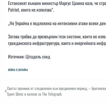
Естонският външен министър Маргус Цахкна каза, че стра
Patriot, които не използва”.
„Но Украйна е подложена на интензивни атаки всеки ден,
Затова трябва да прехвърлим тези системи, които не изпо
гражданската инфраструктура, както и енергийната инфра
Източник: Цітадель схид
ВОЙНА В УКРАЙНА
Навигация
Светът премина от следвоенен към предвоенен период, – британски
Грант Шепс в колона за The Telegraph.