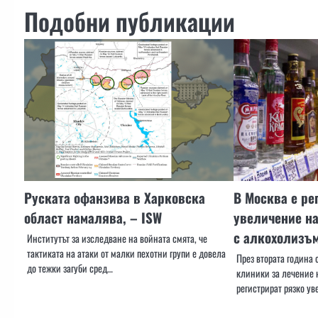
Подобни публикации
Руската офанзива в Харковска
В Москва е ре
област намалява, – ISW
увеличение на
с алкохолизъ
Институтът за изследване на войната смята, че
тактиката на атаки от малки пехотни групи е довела
През втората година 
до тежки загуби сред…
клиники за лечение 
регистрират рязко у