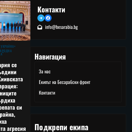
Контакти
Telegram
Facebook
info@besarabia.bg
 УКРАЙНА
АРОДНА
Навигация
КА
ария се
ъедини
За нас
Киивската
Екипът на Бесарабски фронт
арация:
тниците
Контакти
ърдиха
репата си
райна,
иха
Подкрепи екипа
та агресия