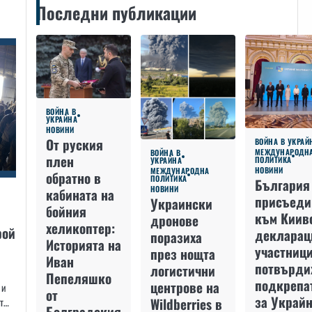
Последни публикации
ВОЙНА В
УКРАЙНА
НОВИНИ
От руския
ВОЙНА В УКРАЙ
МЕЖДУНАРОДН
ВОЙНА В
плен
ПОЛИТИКА
УКРАЙНА
НОВИНИ
МЕЖДУНАРОДНА
обратно в
ПОЛИТИКА
България
НОВИНИ
кабината на
присъеди
Украински
бойния
към Киив
дронове
хеликоптер:
рой
декларац
поразиха
Историята на
участниц
през нощта
Иван
потвърди
логистични
Пепеляшко
подкрепа
центрове на
 и
от
за Украйн
Wildberries в
кт…
Болградския