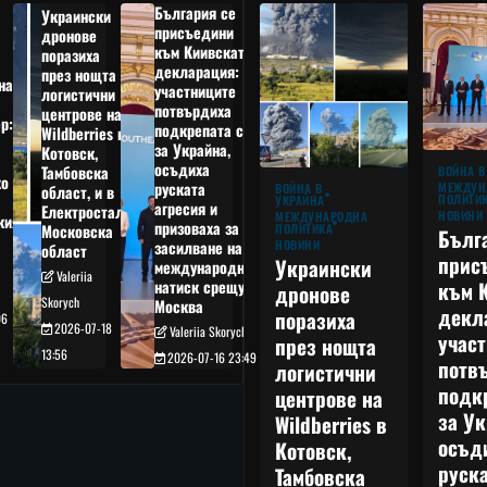
България се
Украински
присъедини
дронове
към Киивската
поразиха
декларация:
през нощта
на
участниците
логистични
потвърдиха
центрове на
р:
подкрепата си
Wildberries в
а
за Украйна,
Котовск,
осъдиха
Тамбовска
ВОЙНА В
о
руската
МЕЖДУН
ВОЙНА В
област, и в
ПОЛИТИ
УКРАЙНА
агресия и
Електростал,
НОВИНИ
МЕЖДУНАРОДНА
кия
призоваха за
ПОЛИТИКА
Московска
Бълг
НОВИНИ
засилване на
област
прис
Украински
международния
Valeriia
към 
натиск срещу
дронове
Skorych
Москва
декл
поразиха
06
2026-07-18
Valeriia Skorych
учас
през нощта
13:56
2026-07-16 23:49
потв
логистични
подк
центрове на
за Ук
Wildberries в
осъд
Котовск,
руска
Тамбовска