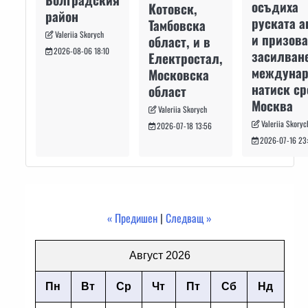
осъдиха
Котовск,
район
руската а
Тамбовска
Valeriia Skorych
и призова
област, и в
2026-08-06 18:10
засилван
Електростал,
междуна
Московска
натиск с
област
Москва
Valeriia Skorych
Valeriia Skoryc
2026-07-18 13:56
2026-07-16 23
« Предишен
|
Следващ »
Август 2026
Пн
Вт
Ср
Чт
Пт
Сб
Нд