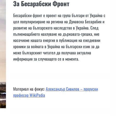
За Бесарабски Фронт
Бесарабски фронт е проект на група българи от Украйна с
цел популяризиране на региона на Дунавска Бесарабия и
развитие на българското наследство в Украйна. След
пълномащабното нахлуване на държавата-грешка, ние
насочихме нашата енергия в публикация на ежедневни
хроники за войната в Украйна на български език за да
може българският читател да получава актуална
информация за случващото се в момента.
Материал на фокус:
Александър Сивилов – проруски
професор WikiPedia