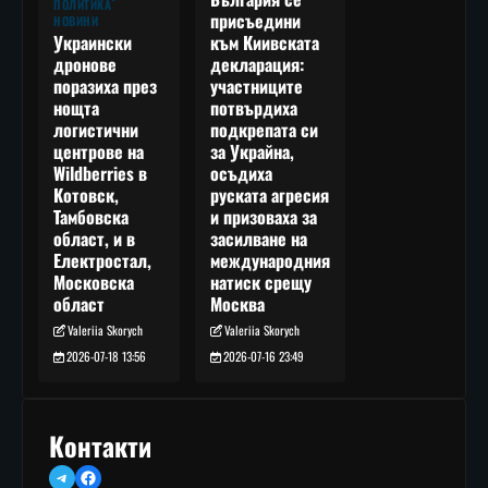
ПОЛИТИКА
присъедини
НОВИНИ
към Киивската
Украински
декларация:
дронове
участниците
поразиха през
потвърдиха
нощта
подкрепата си
логистични
за Украйна,
центрове на
осъдиха
Wildberries в
руската агресия
Котовск,
и призоваха за
Тамбовска
засилване на
област, и в
международния
Електростал,
натиск срещу
Московска
Москва
област
Valeriia Skorych
Valeriia Skorych
2026-07-16 23:49
2026-07-18 13:56
Контакти
Telegram
Facebook