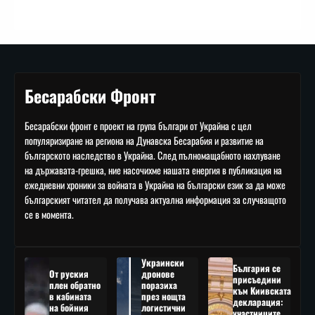
Бесарабски Фронт
Бесарабски фронт е проект на група българи от Украйна с цел
популяризиране на региона на Дунавска Бесарабия и развитие на
българското наследство в Украйна. След пълномащабното нахлуване
на държавата-грешка, ние насочихме нашата енергия в публикация на
ежедневни хроники за войната в Украйна на български език за да може
българският читател да получава актуална информация за случващото
се в момента.
Украински
България се
От руския
дронове
присъедини
плен обратно
поразиха
към Киивската
в кабината
през нощта
декларация:
на бойния
логистични
участниците