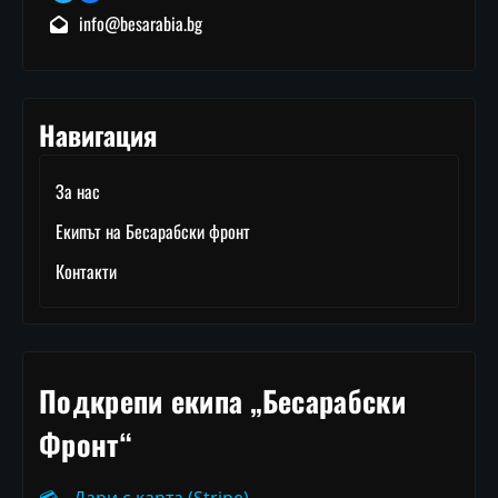
info@besarabia.bg
Навигация
За нас
Екипът на Бесарабски фронт
Контакти
Подкрепи екипа „Бесарабски
Фронт“
💳
Дари с карта (Stripe)