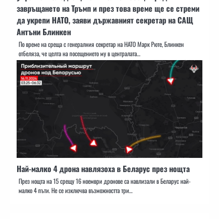
завръщането на Тръмп и през това време ще се стреми
да укрепи НАТО, заяви държавният секретар на САЩ
Антъни Блинкен
По време на среща с генералния секретар на НАТО Марк Рюте, Блинкен
отбеляза, че целта на посещението му в централата…
Най-малко 4 дрона навлязоха в Беларус през нощта
През нощта на 15 срещу 16 ноември дронове са навлизали в Беларус най-
малко 4 пъти. Не се изключва възможността три…