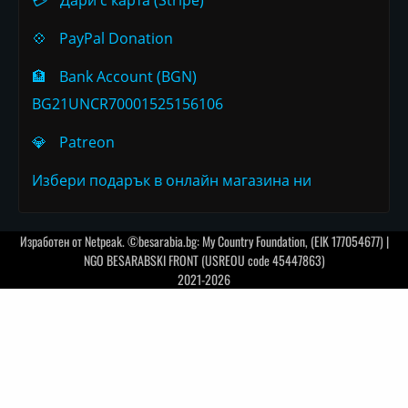
💠
PayPal Donation
🏦
Bank Account (BGN)
BG21UNCR70001525156106
💎
Patreon
Избери подарък в онлайн магазина ни
Изработен от
Netpeak
. ©besarabia.bg: My Country Foundation, (EIK 177054677) |
NGO BESARABSKI FRONT (USREOU code 45447863)
2021-2026