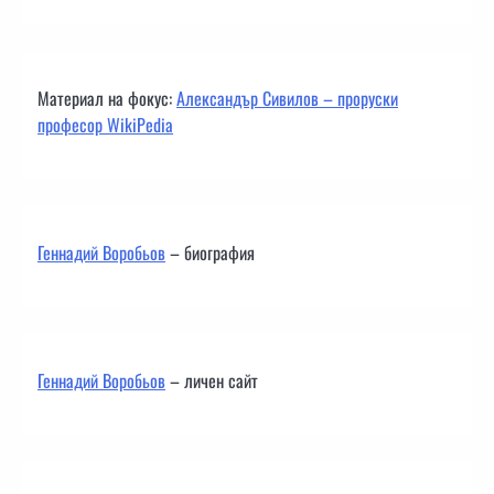
Материал на фокус:
Александър Сивилов – проруски
професор WikiPedia
Геннадий Воробьов
– биография
Геннадий Воробьов
– личен сайт