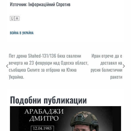
Източник: Інформаційний Спротив
🇺🇦
ВОЙНА В УКРАЙНА
Навигация
Пет дрона Shahed-131/136 бяха свалени
Иран отрече да е
вечерта на 23 февруари над Одеска област,
доставял на
съобщиха Силите за отбрана на Южна
русия балистични
Украйна.
ракети
Подобни публикации