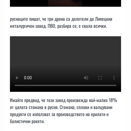
руснаците пишат, че три дрона са долетели до Липецкия
металургичен завод. ПВО, разбира се, е свала всички.
Имайте предвид, че този завод произвежда най-малко 18%
от цялата стомана в русия. Стомана, сплави и валцувани
продукти се използват за производството на крилати и
балистични ракети.