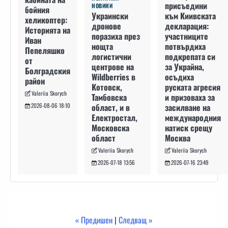
присъедини
НОВИНИ
бойния
към Киивската
Украински
хеликоптер:
декларация:
дронове
Историята на
участниците
поразиха през
Иван
потвърдиха
нощта
Пепеляшко
подкрепата си
логистични
от
за Украйна,
центрове на
Болградския
осъдиха
Wildberries в
район
руската агресия
Котовск,
Valeriia Skorych
и призоваха за
Тамбовска
засилване на
област, и в
2026-08-06 18:10
международния
Електростал,
натиск срещу
Московска
Москва
област
Valeriia Skorych
Valeriia Skorych
2026-07-16 23:49
2026-07-18 13:56
« Предишен
|
Следващ »