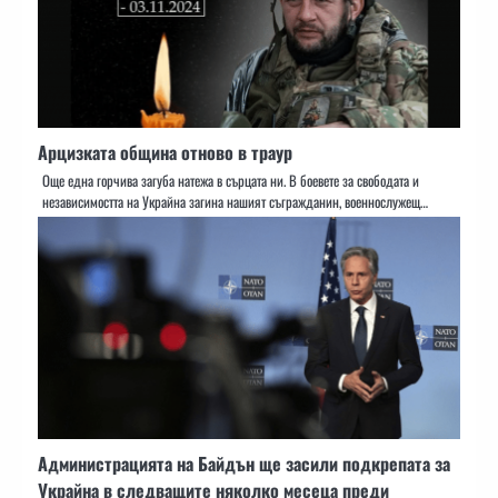
Арцизката община отново в траур
Още една горчива загуба натежа в сърцата ни. В боевете за свободата и
независимостта на Украйна загина нашият съгражданин, военнослужещ…
Администрацията на Байдън ще засили подкрепата за
Украйна в следващите няколко месеца преди