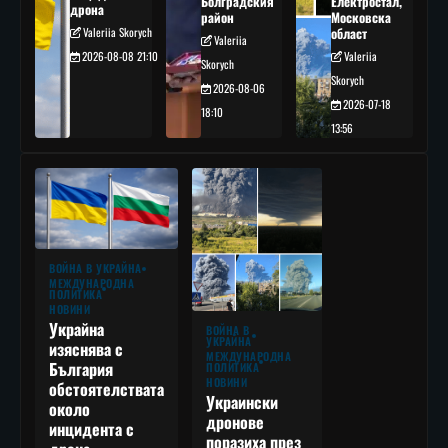
Болградския
Електростал,
дрона
район
Московска
Valeriia Skorych
област
Valeriia
2026-08-08 21:10
Valeriia
Skorych
Skorych
2026-08-06
2026-07-18
18:10
13:56
ВОЙНА В УКРАЙНА
МЕЖДУНАРОДНА
ПОЛИТИКА
НОВИНИ
Украйна
ВОЙНА В
УКРАЙНА
изяснява с
МЕЖДУНАРОДНА
България
ПОЛИТИКА
НОВИНИ
обстоятелствата
Украински
около
дронове
инцидента с
поразиха през