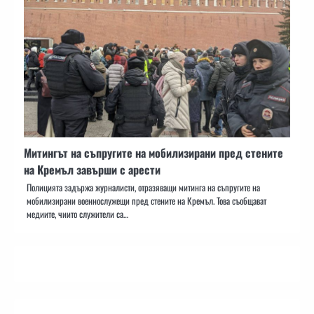
Митингът на съпругите на мобилизирани пред стените
на Кремъл завърши с арести
Полицията задържа журналисти, отразяващи митинга на съпругите на
мобилизирани военнослужещи пред стените на Кремъл. Това съобщават
медиите, чиито служители са…