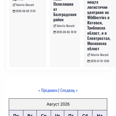
нощта
Пепеляшко
Valeriia Skorych
логистични
от
2026-08-08 21:10
центрове на
Болградския
Wildberries в
район
Котовск,
Valeriia Skorych
Тамбовска
област, и в
2026-08-06 18:10
Електростал,
Московска
област
Valeriia Skorych
2026-07-18 13:56
« Предишен
|
Следващ »
Август 2026
Пн
Вт
Ср
Чт
Пт
Сб
Нд