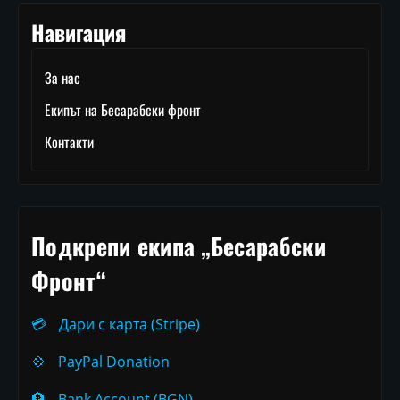
Навигация
За нас
Екипът на Бесарабски фронт
Контакти
Подкрепи екипа „Бесарабски
Фронт“
💳
Дари с карта (Stripe)
💠
PayPal Donation
🏦
Bank Account (BGN)