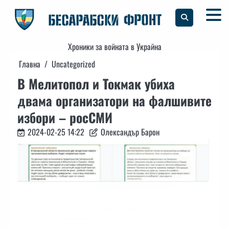
Skip
to
content
Хроники за войната в Украйна
Главна
Uncategorized
В Мелитопол и Токмак убиха
двама организатори на фалшивите
избори – росСМИ
2024-02-25 14:22
Олександър Барон