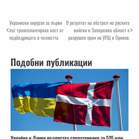
Навигация
Украински хирурзи за първи
В резултат на обстрел на руските
път трансплантираха кост от
войски в Запорожка област е
подбедрицата в челюстта
разрушен храм на УПЦ в Орихов.
Подобни публикации
Украйна и Дания подписаха споразумения за 535 млн.