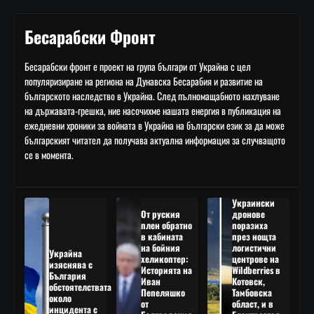
Бесарабски Фронт
Бесарабски фронт е проект на група българи от Украйна с цел
популяризиране на региона на Дунавска Бесарабия и развитие на
българското наследство в Украйна. След пълномащабното нахлуване
на държавата-грешка, ние насочихме нашата енергия в публикация на
ежедневни хроники за войната в Украйна на български език за да може
българският читател да получава актуална информация за случващото
се в момента.
Украински
От руския
дронове
плен обратно
поразиха
в кабината
през нощта
на бойния
логистични
Украйна
хеликоптер:
центрове на
изяснява с
Историята на
Wildberries в
България
Иван
Котовск,
обстоятелствата
Пепеляшко
Тамбовска
около
от
област, и в
инцидента с