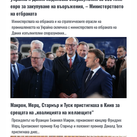
евро за закупуване на въоръжения, – Министерството
на отбраната
Министерствата на отбраната и на стратегическите отрасли на
промишлеността на Украйна сключиха с министерството на отбраната на
Дания изпълнителни споразумения…
Макрон, Мерц, Стармър и Туск пристигнаха в Киив за
срещата на „коалицията на желаещите“
Президентът на Франция Еманюел Макрон, германският канцлер Фридрих
Мерц, британският премиер Кир Стармър и полският премиер Доналд Туск
пристигнаха днес…