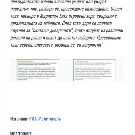
президентските избори внезапно умират или умират
наведнъж, ние, разбира се, провеждаме разследване. Освен
това, наскоро в Мариупол бяха отровени хора, свързани с
организацията на изборите. След това дори се появиха
слухове за “скитащи диверсанти”, които пътуват из различни
региони на русия и искат да осуетят изборите. Проверяваме
тази версия, слуховете, разбира се, са неприятни”
Източник:
РИА-Мелитополь
UNCATEGORIZED