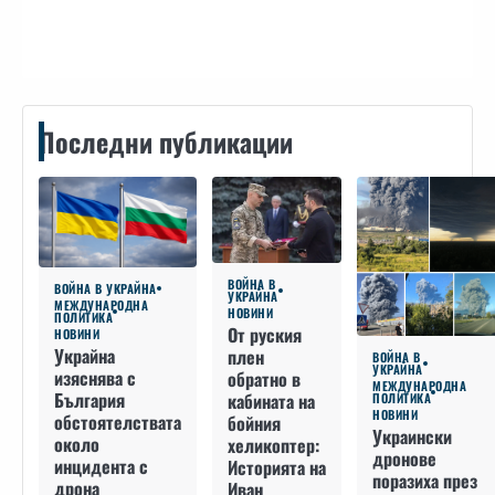
Контакти
Последни публикации
ВОЙНА В
ВОЙНА В УКРАЙНА
УКРАЙНА
МЕЖДУНАРОДНА
НОВИНИ
ПОЛИТИКА
От руския
НОВИНИ
Украйна
плен
ВОЙНА В
УКРАЙНА
изяснява с
обратно в
МЕЖДУНАРОДНА
България
кабината на
ПОЛИТИКА
НОВИНИ
обстоятелствата
бойния
Украински
около
хеликоптер:
дронове
инцидента с
Историята на
поразиха през
дрона
Иван