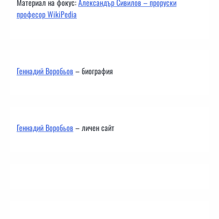
Материал на фокус:
Александър Сивилов – проруски
професор WikiPedia
Геннадий Воробьов
– биография
Геннадий Воробьов
– личен сайт