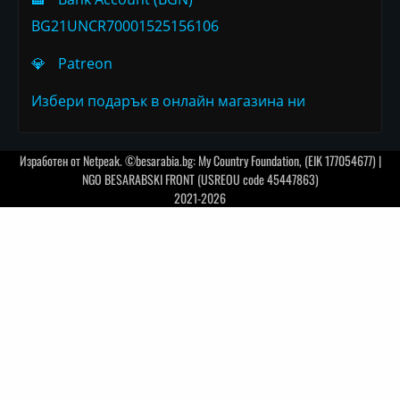
BG21UNCR70001525156106
💎
Patreon
Избери подарък в онлайн магазина ни
Изработен от
Netpeak
. ©besarabia.bg: My Country Foundation, (EIK 177054677) |
NGO BESARABSKI FRONT (USREOU code 45447863)
2021-2026