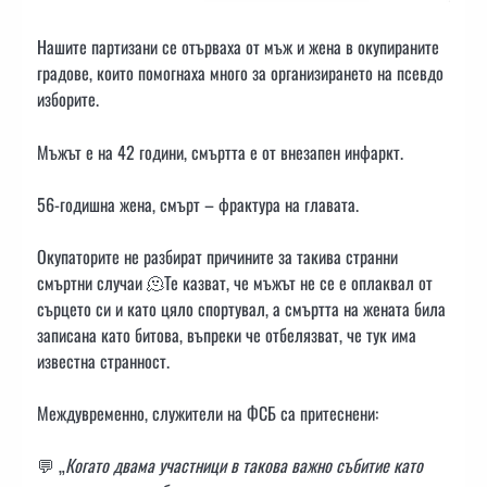
Нашите партизани се отърваха от мъж и жена в окупираните
градове, които помогнаха много за организирането на псевдо
изборите.
Мъжът е на 42 години, смъртта е от внезапен инфаркт.
56-годишна жена, смърт – фрактура на главата.
Окупаторите не разбират причините за такива странни
смъртни случаи 🫠Те казват, че мъжът не се е оплаквал от
сърцето си и като цяло спортувал, а смъртта на жената била
записана като битова, въпреки че отбелязват, че тук има
известна странност.
Междувременно, служители на ФСБ са притеснени:
💬 „
Когато двама участници в такова важно събитие като