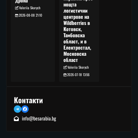
дрона
нощта
Valeriia Skorych
логистични
2026-08-08 21:10
центрове на
Wildberries в
Котовск,
Тамбовска
област, и в
Електростал,
Московска
област
Valeriia Skorych
2026-07-18 13:56
Контакти
Telegram
Facebook
info@besarabia.bg