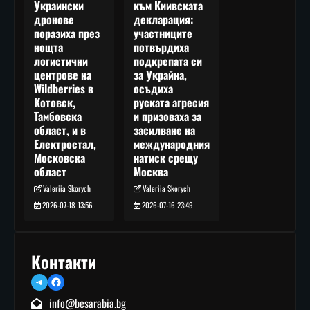
към Киивската
Украински
декларация:
дронове
участниците
поразиха през
потвърдиха
нощта
подкрепата си
логистични
за Украйна,
центрове на
осъдиха
Wildberries в
руската агресия
Котовск,
и призоваха за
Тамбовска
засилване на
област, и в
международния
Електростал,
натиск срещу
Московска
Москва
област
Valeriia Skorych
Valeriia Skorych
2026-07-16 23:49
2026-07-18 13:56
Контакти
Telegram
Facebook
info@besarabia.bg