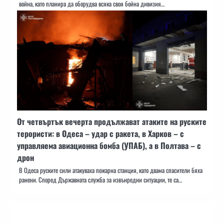
война, като планира да оборудва всяка своя бойна дивизия…
От четвъртък вечерта продължават атаките на руските
терористи: в Одеса – удар с ракета, в Харков – с
управляема авиационна бомба (УПАБ), а в Полтава – с
дрон
В Одеса руските сили атакуваха пожарна станция, като двама спасители бяха
ранени. Според Държавната служба за извънредни ситуации, те са…