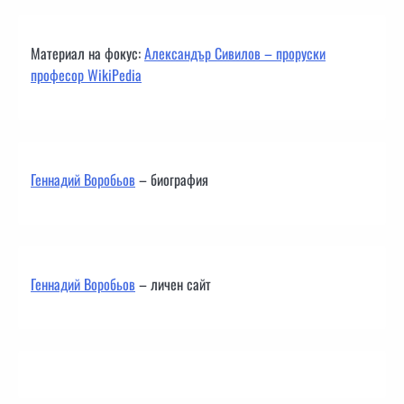
Материал на фокус:
Александър Сивилов – проруски
професор WikiPedia
Геннадий Воробьов
– биография
Геннадий Воробьов
– личен сайт