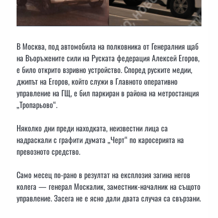
В Москва, под автомобила на полковника от Генералния щаб
на Въоръжените сили на Руската федерация Алексей Егоров,
е било открито взривно устройство. Според руските медии,
джипът на Егоров, който служи в Главното оперативно
управление на ГЩ, е бил паркиран в района на метростанция
„Тропарьово“.
Няколко дни преди находката, неизвестни лица са
надраскали с графити думата „Черт“ по каросерията на
превозното средство.
Само месец по-рано в резултат на експлозия загина негов
колега — генерал Москалик, заместник-началник на същото
управление. Засега не е ясно дали двата случая са свързани.