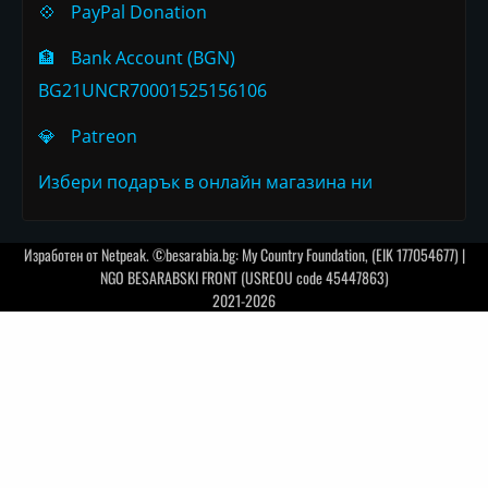
💠
PayPal Donation
🏦
Bank Account (BGN)
BG21UNCR70001525156106
💎
Patreon
Избери подарък в онлайн магазина ни
Изработен от
Netpeak
. ©besarabia.bg: My Country Foundation, (EIK 177054677) |
NGO BESARABSKI FRONT (USREOU code 45447863)
2021-2026