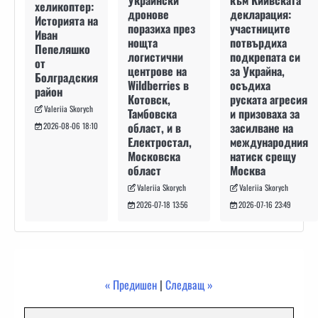
към Киивската
Украински
хеликоптер:
декларация:
дронове
Историята на
участниците
поразиха през
Иван
потвърдиха
нощта
Пепеляшко
подкрепата си
логистични
от
за Украйна,
центрове на
Болградския
осъдиха
Wildberries в
район
руската агресия
Котовск,
Valeriia Skorych
и призоваха за
Тамбовска
засилване на
област, и в
2026-08-06 18:10
международния
Електростал,
натиск срещу
Московска
Москва
област
Valeriia Skorych
Valeriia Skorych
2026-07-16 23:49
2026-07-18 13:56
« Предишен
|
Следващ »