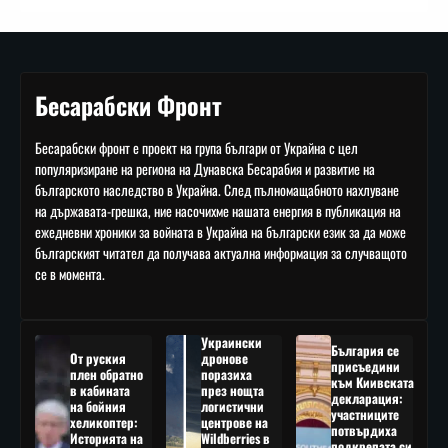
Бесарабски Фронт
Бесарабски фронт е проект на група българи от Украйна с цел
популяризиране на региона на Дунавска Бесарабия и развитие на
българското наследство в Украйна. След пълномащабното нахлуване
на държавата-грешка, ние насочихме нашата енергия в публикация на
ежедневни хроники за войната в Украйна на български език за да може
българският читател да получава актуална информация за случващото
се в момента.
Украински
България се
От руския
дронове
присъедини
плен обратно
поразиха
към Киивската
в кабината
през нощта
декларация:
на бойния
логистични
участниците
хеликоптер:
центрове на
потвърдиха
Историята на
Wildberries в
подкрепата си