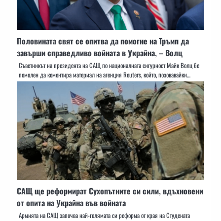
Половината свят се опитва да помогне на Тръмп да
завърши справедливо войната в Украйна, – Волц
Съветникът на президента на САЩ по националната сигурност Майк Волц бе
помолен да коментира материал на агенция Reuters, който, позовавайки…
САЩ ще реформират Сухопътните си сили, вдъхновени
от опита на Украйна във войната
Армията на САЩ започва най-голямата си реформа от края на Студената