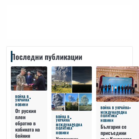
Контакти
Последни публикации
ВОЙНА В
УКРАЙНА
НОВИНИ
ВОЙНА В УКРАЙНА
От руския
МЕЖДУНАРОДНА
плен
ПОЛИТИКА
ВОЙНА В
УКРАЙНА
НОВИНИ
обратно в
МЕЖДУНАРОДНА
България се
кабината на
ПОЛИТИКА
присъедини
НОВИНИ
бойния