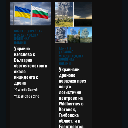
ВОЙНА В УКРАЙНА
МЕЖДУНАРОДНА
ПОЛИТИКА
НОВИНИ
Украйна
ВОЙНА В
УКРАЙНА
изяснява с
МЕЖДУНАРОДНА
България
ПОЛИТИКА
НОВИНИ
обстоятелствата
Украински
около
дронове
инцидента с
поразиха през
дрона
нощта
Valeriia Skorych
логистични
2026-08-08 21:10
центрове на
Wildberries в
Котовск,
Тамбовска
област, и в
Електростал,