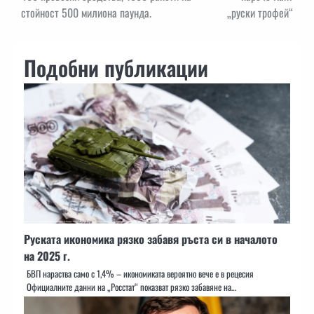
стойност 500 милиона паунда.
„руски трофей“
Подобни публикации
Руската икономика рязко забавя ръста си в началото
на 2025 г.
БВП нараства само с 1,4% – икономиката вероятно вече е в рецесия
Официалните данни на „Росстат“ показват рязко забавяне на…