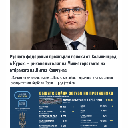
Руската федерация прехвърля войски от Калининград
в Курск, – ръководителят на Министерството на
отбраната на Литва Кашчунас
„Казвам на литовския народ: „Вижте, как се бият украинците за вас, защото
заради тяхната борба те (Русия, – ред.) трябва…