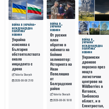
ВОЙНА В
ВОЙНА В УКРАЙНА
УКРАЙНА
МЕЖДУНАРОДНА
НОВИНИ
ПОЛИТИКА
От руския
НОВИНИ
Украйна
плен
ВОЙНА В
УКРАЙНА
изяснява с
обратно в
МЕЖДУНАРОДНА
България
кабината на
ПОЛИТИКА
НОВИНИ
обстоятелствата
бойния
Украински
около
хеликоптер:
дронове
инцидента с
Историята на
поразиха през
дрона
Иван
нощта
Пепеляшко
Valeriia Skorych
логистични
от
2026-08-08 21:10
центрове на
Болградския
Wildberries в
район
Котовск,
Valeriia Skorych
Тамбовска
област, и в
2026-08-06 18:10
Електростал,