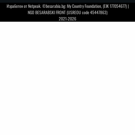
Изработен от
Netpeak
. ©besarabia.bg: My Country Foundation, (EIK 177054677) |
NGO BESARABSKI FRONT (USREOU code 45447863)
2021-2026