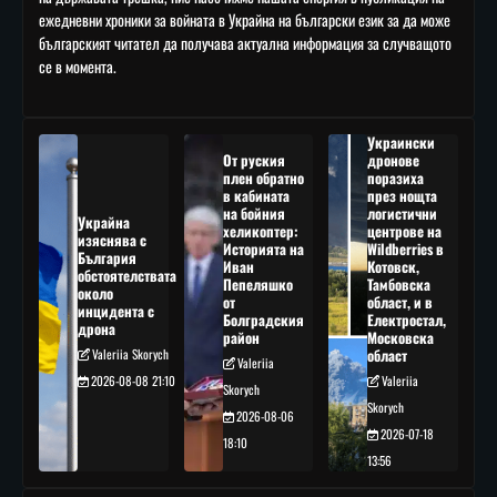
ежедневни хроники за войната в Украйна на български език за да може
българският читател да получава актуална информация за случващото
се в момента.
Украински
От руския
дронове
плен обратно
поразиха
в кабината
през нощта
на бойния
логистични
Украйна
хеликоптер:
центрове на
изяснява с
Историята на
Wildberries в
България
Иван
Котовск,
обстоятелствата
Пепеляшко
Тамбовска
около
от
област, и в
инцидента с
Болградския
Електростал,
дрона
район
Московска
Valeriia Skorych
област
Valeriia
2026-08-08 21:10
Valeriia
Skorych
Skorych
2026-08-06
2026-07-18
18:10
13:56