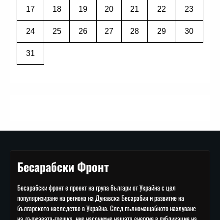
17
18
19
20
21
22
23
24
25
26
27
28
29
30
31
Бесарабски Фронт
Бесарабски фронт е проект на група българи от Украйна с цел
популяризиране на региона на Дунавска Бесарабия и развитие на
българското наследство в Украйна. След пълномащабното нахлуване
на държавата-грешка, ние насочихме нашата енергия в публикация на