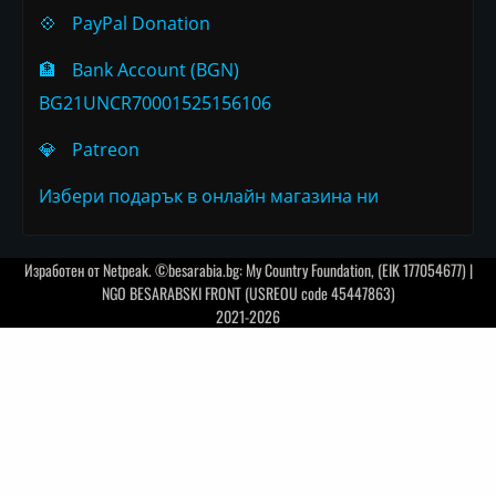
💠
PayPal Donation
🏦
Bank Account (BGN)
BG21UNCR70001525156106
💎
Patreon
Избери подарък в онлайн магазина ни
Изработен от
Netpeak
. ©besarabia.bg: My Country Foundation, (EIK 177054677) |
NGO BESARABSKI FRONT (USREOU code 45447863)
2021-2026