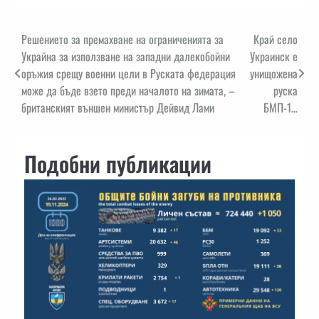
Навигация
Решението за премахване на ограниченията за
Край село
Украйна за използване на западни далекобойни
Украинск е
оръжия срещу военни цели в Руската федерация
унищожена
може да бъде взето преди началото на зимата, –
руска
британският външен министър Дейвид Лами
БМП-1…
Подобни публикации