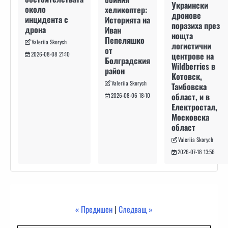
Украински
около
хеликоптер:
дронове
инцидента с
Историята на
поразиха през
дрона
Иван
нощта
Пепеляшко
Valeriia Skorych
логистични
от
2026-08-08 21:10
центрове на
Болградския
Wildberries в
район
Котовск,
Valeriia Skorych
Тамбовска
област, и в
2026-08-06 18:10
Електростал,
Московска
област
Valeriia Skorych
2026-07-18 13:56
« Предишен
|
Следващ »