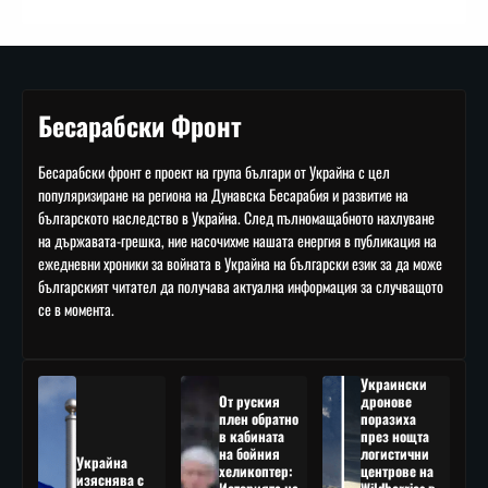
Бесарабски Фронт
Бесарабски фронт е проект на група българи от Украйна с цел
популяризиране на региона на Дунавска Бесарабия и развитие на
българското наследство в Украйна. След пълномащабното нахлуване
на държавата-грешка, ние насочихме нашата енергия в публикация на
ежедневни хроники за войната в Украйна на български език за да може
българският читател да получава актуална информация за случващото
се в момента.
Украински
От руския
дронове
плен обратно
поразиха
в кабината
през нощта
на бойния
логистични
Украйна
хеликоптер:
центрове на
изяснява с