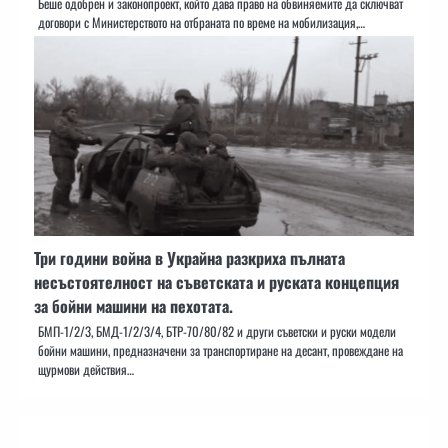
Беше одобрен и законопроект, който дава право на обвиняемите да сключват
договори с Министерството на отбраната по време на мобилизация,…
Три години война в Украйна разкриха пълната
несъстоятелност на съветската и руската концепция
за бойни машини на пехотата.
БМП-1/2/3, БМД-1/2/3/4, БТР-70/80/82 и други съветски и руски модели
бойни машини, предназначени за транспортиране на десант, провеждане на
щурмови действия…