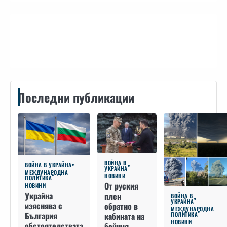
Контакти
Последни публикации
ВОЙНА В
ВОЙНА В УКРАЙНА
УКРАЙНА
МЕЖДУНАРОДНА
НОВИНИ
ПОЛИТИКА
От руския
НОВИНИ
Украйна
плен
ВОЙНА В
УКРАЙНА
изяснява с
обратно в
МЕЖДУНАРОДНА
България
кабината на
ПОЛИТИКА
НОВИНИ
обстоятелствата
бойния