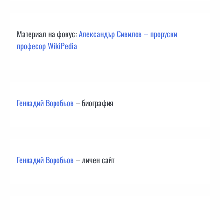
Материал на фокус:
Александър Сивилов – проруски
професор WikiPedia
Геннадий Воробьов
– биография
Геннадий Воробьов
– личен сайт