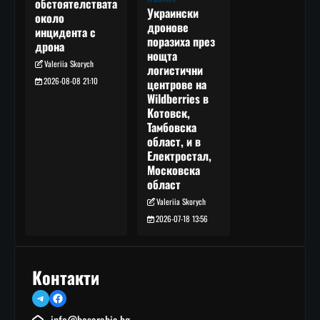
обстоятелствата
Украински
около
дронове
инцидента с
поразиха през
дрона
нощта
Valeriia Skorych
логистични
2026-08-08 21:10
центрове на
Wildberries в
Котовск,
Тамбовска
област, и в
Електростал,
Московска
област
Valeriia Skorych
2026-07-18 13:56
Контакти
Telegram
Facebook