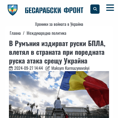
Skip
to
content
Хроники за войната в Украйна
Главна
Международна политика
В Румъния издирват руски БПЛА,
влетял в страната при поредната
руска атака срещу Украйна
2024-09-27 14:44
Maksym Karmazynovskyi