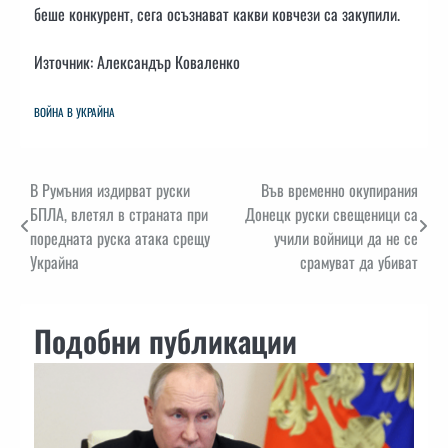
беше конкурент, сега осъзнават какви ковчези са закупили.
Източник: Александър Коваленко
ВОЙНА В УКРАЙНА
Навигация
В Румъния издирват руски
Във временно окупирания
БПЛА, влетял в страната при
Донецк руски свещеници са
поредната руска атака срещу
учили войници да не се
Украйна
срамуват да убиват
Подобни публикации