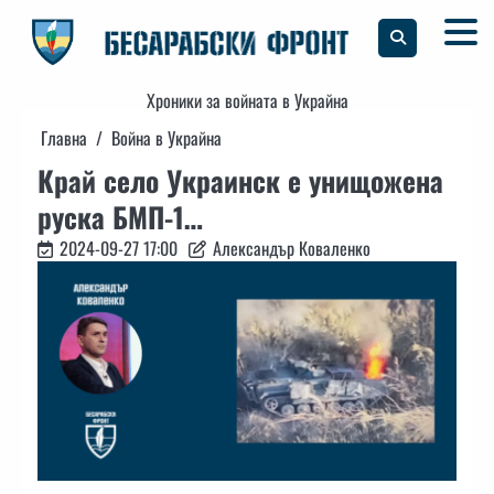
Skip
to
content
Хроники за войната в Украйна
Главна
Война в Украйна
Край село Украинск е унищожена
руска БМП-1…
2024-09-27 17:00
Александър Коваленко