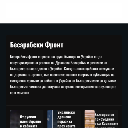
Бесарабски Фронт
Бесарабски фронт е проект на група българи от Украйна с цел
популяризиране на региона на Дунавска Бесарабия и развитие на
българското наследство в Украйна. След пълномащабното нахлуване
на държавата-грешка, ние насочихме нашата енергия в публикация на
ежедневни хроники за войната в Украйна на български език за да може
българският читател да получава актуална информация за случващото
се в момента.
Украински
България се
От руския
дронове
присъедини
плен обратно
поразиха
към Киивската
в кабината
през нощта