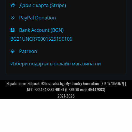
💳
Дари с карта (Stripe)
💠
PayPal Donation
🏦
Bank Account (BGN)
BG21UNCR70001525156106
💎
Patreon
Избери подарък в онлайн магазина ни
Изработен от
Netpeak
. ©besarabia.bg: My Country Foundation, (EIK 177054677) |
NGO BESARABSKI FRONT (USREOU code 45447863)
2021-2026