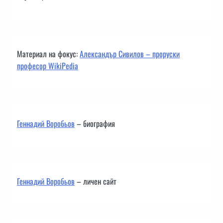
Материал на фокус:
Александър Сивилов – проруски
професор WikiPedia
Геннадий Воробьов
– биография
Геннадий Воробьов
– личен сайт