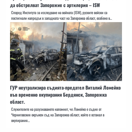
да обстрелват Запорожие с артилерия – ISW
Според Института за изследване на войната (ISW), руските войски са
постигнали напредък в западната част на Запорожка област, особено в…
ГУР неутрализира съдията-предател Виталий Ломейко
във временно окупирания Бердянск, Запорожка
област.
Служителите на разузнаването напомнят, че Ломейко е съдия от
Черниговския окръжен съд на Запорожка област, който е останал в
окупирания…