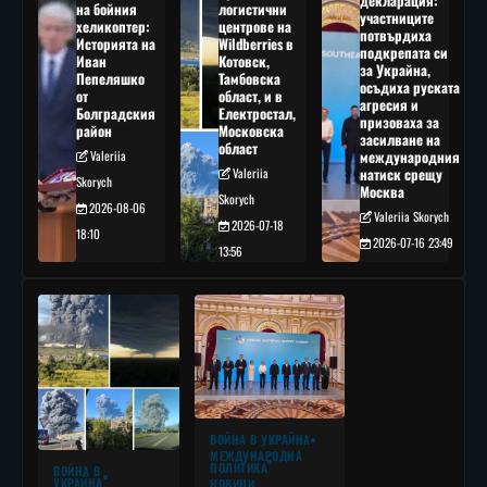
декларация:
на бойния
логистични
участниците
хеликоптер:
центрове на
потвърдиха
Историята на
Wildberries в
подкрепата си
Иван
Котовск,
за Украйна,
Пепеляшко
Тамбовска
осъдиха руската
от
област, и в
агресия и
Болградския
Електростал,
призоваха за
район
Московска
засилване на
област
Valeriia
международния
Valeriia
натиск срещу
Skorych
Москва
Skorych
2026-08-06
Valeriia Skorych
2026-07-18
18:10
2026-07-16 23:49
13:56
ВОЙНА В УКРАЙНА
МЕЖДУНАРОДНА
ПОЛИТИКА
ВОЙНА В
УКРАЙНА
НОВИНИ