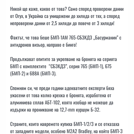
Някой ще каже, какво от това? Само според проверени данни
от Oryx, в Украйна са унищожени до хиляда от тях, а според
непроверени данни от 2,5 хиляди до повече от 3 хиляди!
Фактът, че това беше БМП-1АМ 765-СБ3КДЗ „Басурманин” с
антидронов визьор, направо e бинго!
Продължават опитите за укрепване на бронята на серията
БМП с комплектите “СБ3КДЗ”, серия 765 (БМП-1), 675
(БМП-2) и 688A (БМП-3).
Спомням си, че преди години адекватните експерти бяха
ужасени от това колко крехка е бронята, изработена от
алуминиева сплав АБТ-102, която изобщо не можеше да
издържи на проникване на 12,7-mm куршум Б-32.
Страните, които навремето купиха БМП-1/2/3 и се отказаха
от западните модели, особено M2A2 Bradley, на който БМП-3