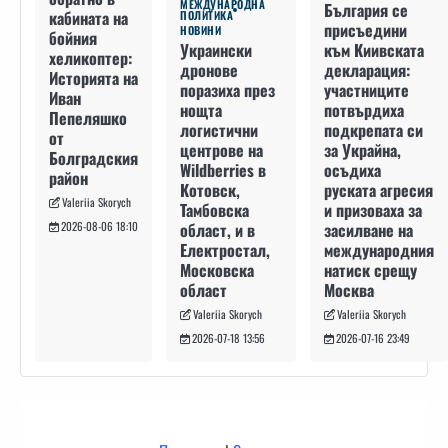
МЕЖДУНАРОДНА
България се
кабината на
ПОЛИТИКА
присъедини
НОВИНИ
бойния
към Киивската
Украински
хеликоптер:
декларация:
дронове
Историята на
участниците
поразиха през
Иван
потвърдиха
нощта
Пепеляшко
подкрепата си
логистични
от
за Украйна,
центрове на
Болградския
осъдиха
Wildberries в
район
руската агресия
Котовск,
Valeriia Skorych
и призоваха за
Тамбовска
засилване на
област, и в
2026-08-06 18:10
международния
Електростал,
натиск срещу
Московска
Москва
област
Valeriia Skorych
Valeriia Skorych
2026-07-16 23:49
2026-07-18 13:56