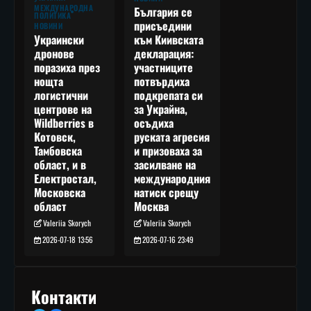
МЕЖДУНАРОДНА
България се
ПОЛИТИКА
присъедини
НОВИНИ
към Киивската
Украински
декларация:
дронове
участниците
поразиха през
потвърдиха
нощта
подкрепата си
логистични
за Украйна,
центрове на
осъдиха
Wildberries в
руската агресия
Котовск,
и призоваха за
Тамбовска
засилване на
област, и в
международния
Електростал,
натиск срещу
Московска
Москва
област
Valeriia Skorych
Valeriia Skorych
2026-07-16 23:49
2026-07-18 13:56
Контакти