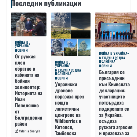
Последни публикации
ВОЙНА В
УКРАЙНА
НОВИНИ
ВОЙНА В УКРАЙНА
От руския
МЕЖДУНАРОДНА
плен
ПОЛИТИКА
ВОЙНА В
УКРАЙНА
НОВИНИ
обратно в
МЕЖДУНАРОДНА
България се
кабината на
ПОЛИТИКА
присъедини
НОВИНИ
бойния
към Киивската
Украински
хеликоптер:
декларация:
дронове
Историята на
участниците
поразиха през
Иван
потвърдиха
нощта
Пепеляшко
подкрепата си
логистични
от
за Украйна,
центрове на
Болградския
осъдиха
Wildberries в
район
руската агресия
Котовск,
Valeriia Skorych
и призоваха за
Тамбовска