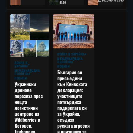
2026-07-16 23:49
13:56
ВОЙНА В УКРАЙНА
МЕЖДУНАРОДНА
ПОЛИТИКА
ВОЙНА В
УКРАЙНА
НОВИНИ
МЕЖДУНАРОДНА
България се
ПОЛИТИКА
присъедини
НОВИНИ
към Киивската
Украински
декларация:
дронове
участниците
поразиха през
потвърдиха
нощта
подкрепата си
логистични
за Украйна,
центрове на
осъдиха
Wildberries в
руската агресия
Котовск,
и призоваха за
Тамбовска