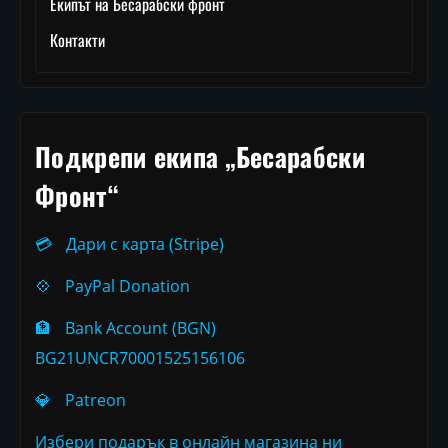
Екипът на Бесарабски фронт
Контакти
Подкрепи екипа „Бесарабски
Фронт“
💳
Дари с карта (Stripe)
💠
PayPal Donation
🏦
Bank Account (BGN)
BG21UNCR70001525156106
💎
Patreon
Избери подарък в онлайн магазина ни