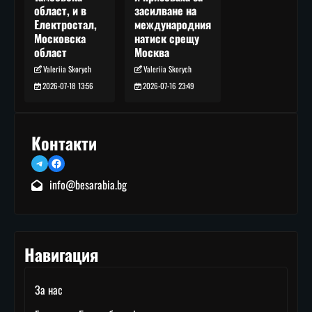
засилване на
област, и в
международния
Електростал,
натиск срещу
Московска
Москва
област
Valeriia Skorych
Valeriia Skorych
2026-07-16 23:49
2026-07-18 13:56
Контакти
Telegram
Facebook
info@besarabia.bg
Навигация
За нас