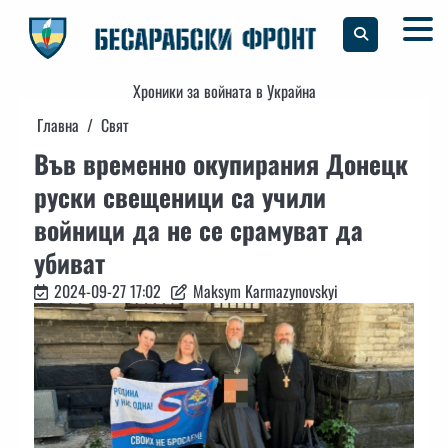
Skip
to
content
Хроники за войната в Украйна
Главна
Свят
Във временно окупирания Донецк
руски свещеници са учили
войници да не се срамуват да
убиват
2024-09-27 17:02
Maksym Karmazynovskyi