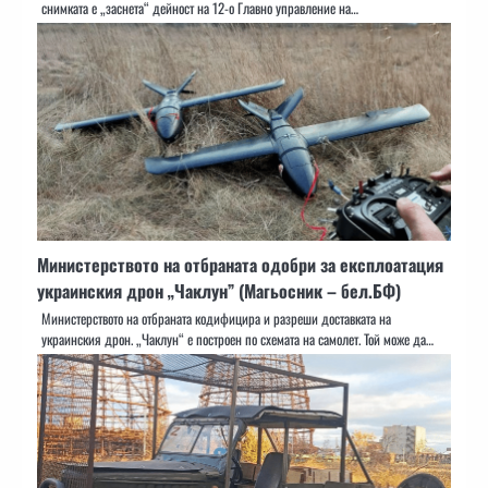
снимката е „заснета“ дейност на 12-о Главно управление на…
Министерството на отбраната одобри за експлоатация
украинския дрон „Чаклун” (Магьосник – бел.БФ)
Министерството на отбраната кодифицира и разреши доставката на
украинския дрон. „Чаклун“ е построен по схемата на самолет. Той може да…