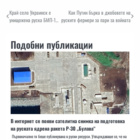
Навигация
Край село Украинск е
Как Путин бърка в джобовете на
унищожена руска БМП-1…
руските фермери за пари за войната
Подобни публикации
В интернет се появи сателитна снимка на подготовка
на руската ядрена ракета Р-30 „Булава“
Първоначално тя беше публикувана в руски ресурси. Утвърждаваше се, че на