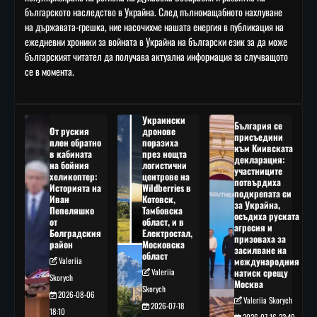
българското наследство в Украйна. След пълномащабното нахлуване
на държавата-грешка, ние насочихме нашата енергия в публикация на
ежедневни хроники за войната в Украйна на български език за да може
българският читател да получава актуална информация за случващото
се в момента.
Украински
България се
От руския
дронове
присъедини
плен обратно
поразиха
към Киивската
в кабината
през нощта
декларация:
на бойния
логистични
участниците
хеликоптер:
центрове на
потвърдиха
Историята на
Wildberries в
подкрепата си
Иван
Котовск,
за Украйна,
Пепеляшко
Тамбовска
осъдиха руската
от
област, и в
агресия и
Болградския
Електростал,
призоваха за
район
Московска
засилване на
област
Valeriia
международния
Valeriia
натиск срещу
Skorych
Москва
Skorych
2026-08-06
Valeriia Skorych
2026-07-18
18:10