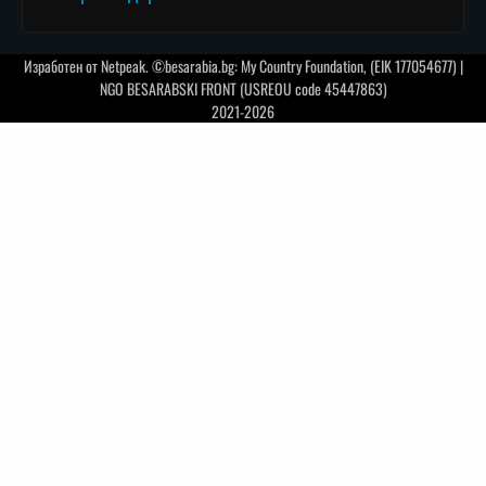
Изработен от
Netpeak
. ©besarabia.bg: My Country Foundation, (EIK 177054677) |
NGO BESARABSKI FRONT (USREOU code 45447863)
2021-2026