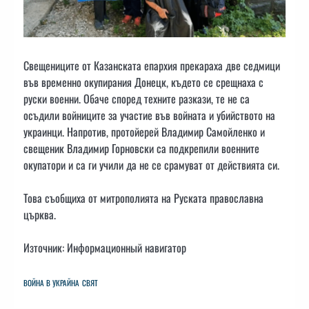
Свещениците от Казанската епархия прекараха две седмици
във временно окупирания Донецк, където се срещнаха с
руски военни. Обаче според техните разкази, те не са
осъдили войниците за участие във войната и убийството на
украинци. Напротив, протойерей Владимир Самойленко и
свещеник Владимир Горновски са подкрепили военните
окупатори и са ги учили да не се срамуват от действията си.
Това съобщиха от митрополията на Руската православна
църква.
Източник: Информационный навигатор
ВОЙНА В УКРАЙНА
СВЯТ