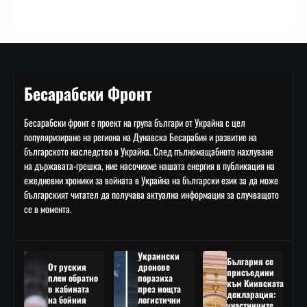
Бесарабски Фронт
Бесарабски фронт е проект на група българи от Украйна с цел
популяризиране на региона на Дунавска Бесарабия и развитие на
българското наследство в Украйна. След пълномащабното нахлуване
на държавата-грешка, ние насочихме нашата енергия в публикация на
ежедневни хроники за войната в Украйна на български език за да може
българският читател да получава актуална информация за случващото
се в момента.
Украински
България се
От руския
дронове
присъедини
плен обратно
поразиха
към Киивската
в кабината
през нощта
декларация:
на бойния
логистични
участниците