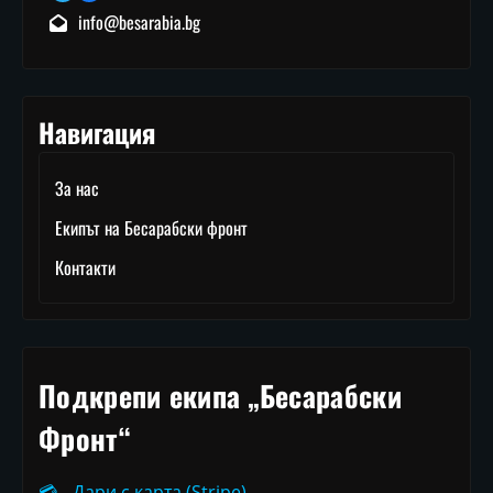
info@besarabia.bg
Навигация
За нас
Екипът на Бесарабски фронт
Контакти
Подкрепи екипа „Бесарабски
Фронт“
💳
Дари с карта (Stripe)