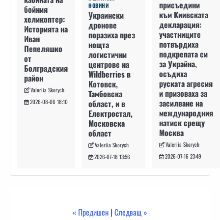
присъедини
НОВИНИ
бойния
към Киивската
Украински
хеликоптер:
декларация:
дронове
Историята на
участниците
поразиха през
Иван
потвърдиха
нощта
Пепеляшко
подкрепата си
логистични
от
за Украйна,
центрове на
Болградския
осъдиха
Wildberries в
район
руската агресия
Котовск,
Valeriia Skorych
и призоваха за
Тамбовска
засилване на
област, и в
2026-08-06 18:10
международния
Електростал,
натиск срещу
Московска
Москва
област
Valeriia Skorych
Valeriia Skorych
2026-07-16 23:49
2026-07-18 13:56
« Предишен
|
Следващ »