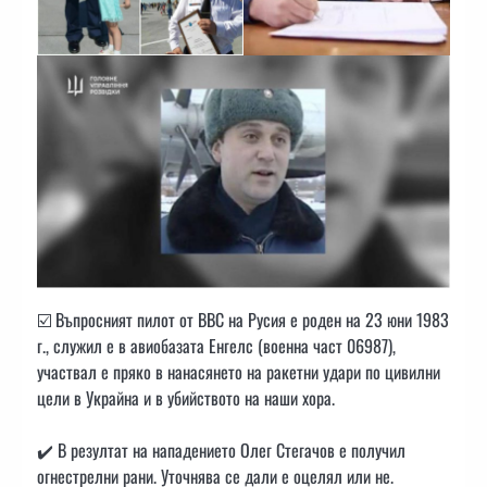
☑️ Въпросният пилот от ВВС на Русия е роден на 23 юни 1983
г., служил е в авиобазата Енгелс (военна част 06987),
участвал е пряко в нанасянето на ракетни удари по цивилни
цели в Украйна и в убийството на наши хора.
✔️ В резултат на нападението Олег Стегачов е получил
огнестрелни рани. Уточнява се дали е оцелял или не.