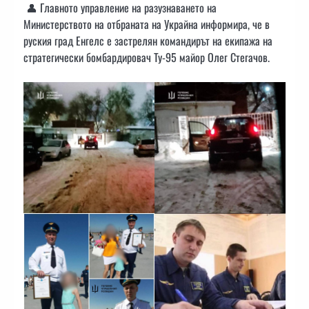
👤 Главното управление на разузнаването на
Министерството на отбраната на Украйна информира, че в
руския град Енгелс е застрелян командирът на екипажа на
стратегически бомбардировач Ту-95 майор Олег Стегачов.