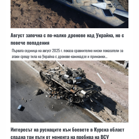
Август започна с по-малко дронове над Украйна, но с
повече попадения
Първата седмица на август 2025 г. показа сравнително ниски показатели за
атаки срещу тила на Украйна с дронове-камикадзе и примамки…
Интересът на руснаците към боевете в Курска област
спадна три пъти от момента на пробива на ВСУ