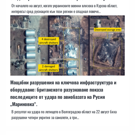
От началото на август, когато украинските военни влязоха в Курска област,
интересът сред руснаците към този регион е спаднал повече…
Мащабни разрушения на ключова инфраструктура и
оборудване: британското разузнаване показа
последиците от удара по авиобазата на Русия
„Мариновка“.
В резултат на удара по летището в Волгоградска област на 22 август бяха
разрушени четири укрития за самолети, а три…