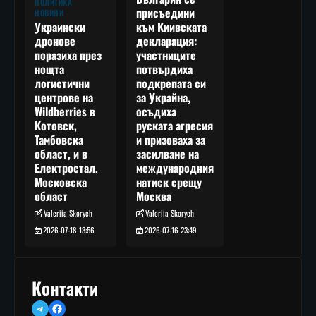
ПОЛИТИКА
присъедини
НОВИНИ
към Киивската
Украински
декларация:
дронове
участниците
поразиха през
потвърдиха
нощта
подкрепата си
логистични
за Украйна,
центрове на
осъдиха
Wildberries в
руската агресия
Котовск,
и призоваха за
Тамбовска
засилване на
област, и в
международния
Електростал,
натиск срещу
Московска
Москва
област
Valeriia Skorych
Valeriia Skorych
2026-07-16 23:49
2026-07-18 13:56
Контакти
Telegram
Facebook