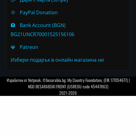
💠
PayPal Donation
🏦
Bank Account (BGN)
BG21UNCR70001525156106
💎
Patreon
Избери подарък в онлайн магазина ни
Изработен от
Netpeak
. ©besarabia.bg: My Country Foundation, (EIK 177054677) |
NGO BESARABSKI FRONT (USREOU code 45447863)
2021-2026