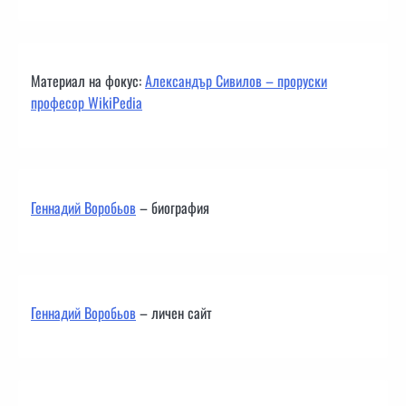
Материал на фокус:
Александър Сивилов – проруски
професор WikiPedia
Геннадий Воробьов
– биография
Геннадий Воробьов
– личен сайт