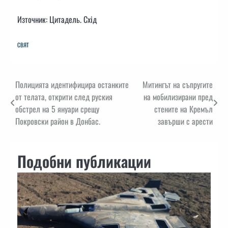
Източник: Цитадель. Схід
СВЯТ
Навигация
Полицията идентифицира останките
Митингът на съпругите
от телата, открити след руския
на мобилизирани пред
обстрел на 5 януари срещу
стените на Кремъл
Покровски район в Донбас.
завърши с арести
Подобни публикации