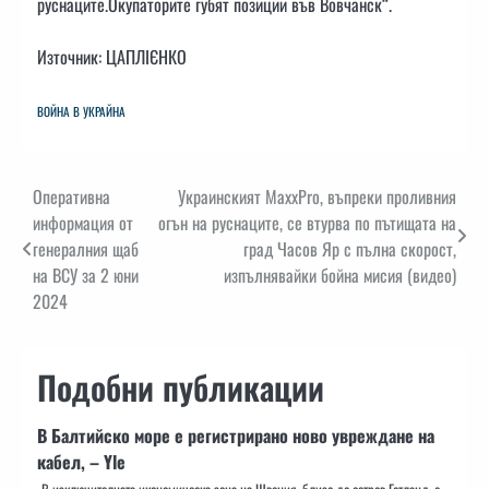
руснаците.Окупаторите губят позиции във Вовчанск“.
Източник: ЦАПЛІЄНКО
ВОЙНА В УКРАЙНА
Навигация
Оперативна
Украинският MaxxPro, въпреки проливния
информация от
огън на руснаците, се втурва по пътищата на
генералния щаб
град Часов Яр с пълна скорост,
на ВСУ за 2 юни
изпълнявайки бойна мисия (видео)
2024
Подобни публикации
В Балтийско море е регистрирано ново увреждане на
кабел, – Yle