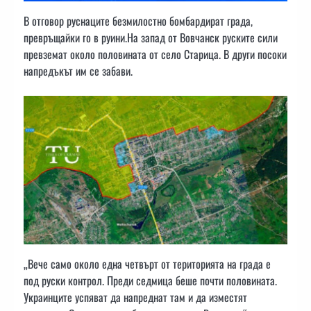
В отговор руснаците безмилостно бомбардират града,
превръщайки го в руини.На запад от Вовчанск руските сили
превземат около половината от село Старица. В други посоки
напредъкът им се забави.
„Вече само около една четвърт от територията на града е
под руски контрол. Преди седмица беше почти половината.
Украинците успяват да напреднат там и да изместят