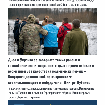
В изключителната икономическа зона на Швеция, близо до остров Готланд, е
станало предполагаемо прекъсване на кабела C-Lion 1, който свързва…
Днес в Украйна се завърнаха тежко ранени и
тежкоболни защитници, които дълго време са били в
руски плен без качествена медицинска помощ –
Координационният щаб по въпросите за
военнопленниците и омбудсманът Дмитро Лубинец
У дома се завърнаха представители на Националната гвардия, Въоръжените
сили на Украйна (включително Териториалната отбрана), Военноморските
сили и Държавната гранична…