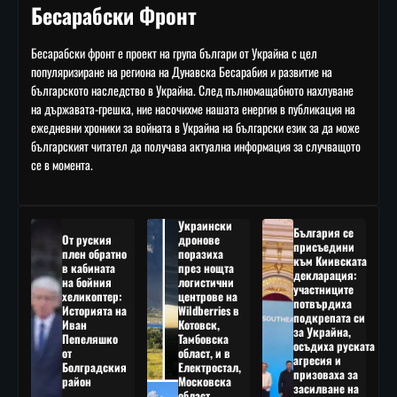
Бесарабски Фронт
Бесарабски фронт е проект на група българи от Украйна с цел
популяризиране на региона на Дунавска Бесарабия и развитие на
българското наследство в Украйна. След пълномащабното нахлуване
на държавата-грешка, ние насочихме нашата енергия в публикация на
ежедневни хроники за войната в Украйна на български език за да може
българският читател да получава актуална информация за случващото
се в момента.
Украински
България се
От руския
дронове
присъедини
плен обратно
поразиха
към Киивската
в кабината
през нощта
декларация:
на бойния
логистични
участниците
хеликоптер:
центрове на
потвърдиха
Историята на
Wildberries в
подкрепата си
Иван
Котовск,
за Украйна,
Пепеляшко
Тамбовска
осъдиха руската
от
област, и в
агресия и
Болградския
Електростал,
призоваха за
район
Московска
засилване на
област