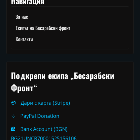
Навигация
За нас
Екипът на Бесарабски фронт
Контакти
Подкрепи екипа „Бесарабски
Фронт“
💳
Дари с карта (Stripe)
💠
PayPal Donation
🏦
Bank Account (BGN)
BG21UNCR70001525156106