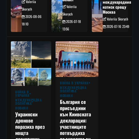
Valeriia
международния
Valeriia
натиск срещу
Skorych
Москва
Skorych
2026-08-06
Valeriia Skorych
2026-07-18
18:10
2026-07-16 23:49
13:56
ВОЙНА В УКРАЙНА
МЕЖДУНАРОДНА
ПОЛИТИКА
ВОЙНА В
УКРАЙНА
НОВИНИ
МЕЖДУНАРОДНА
България се
ПОЛИТИКА
присъедини
НОВИНИ
към Киивската
Украински
декларация:
дронове
участниците
поразиха през
потвърдиха
нощта
подкрепата си
логистични