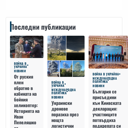
Последни публикации
ВОЙНА В
УКРАЙНА
НОВИНИ
ВОЙНА В УКРАЙНА
От руския
МЕЖДУНАРОДНА
плен
ПОЛИТИКА
ВОЙНА В
УКРАЙНА
НОВИНИ
обратно в
МЕЖДУНАРОДНА
България се
кабината на
ПОЛИТИКА
присъедини
НОВИНИ
бойния
към Киивската
Украински
хеликоптер:
декларация:
дронове
Историята на
участниците
поразиха през
Иван
потвърдиха
нощта
Пепеляшко
подкрепата си
логистични