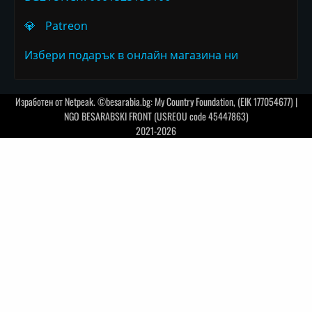
💎
Patreon
Избери подарък в онлайн магазина ни
Изработен от
Netpeak
. ©besarabia.bg: My Country Foundation, (EIK 177054677) |
NGO BESARABSKI FRONT (USREOU code 45447863)
2021-2026