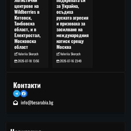
за Украйна,
центрове на
осъдиха
Wildberries в
руската агресия
Котовск,
и призоваха за
Тамбовска
засилване на
област, и в
международния
Електростал,
натиск срещу
Московска
Москва
област
Valeriia Skorych
Valeriia Skorych
2026-07-16 23:49
2026-07-18 13:56
Контакти
Telegram
Facebook
info@besarabia.bg