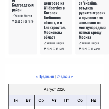
от
за Украйна,
центрове на
Болградския
осъдиха
Wildberries в
район
руската агресия
Котовск,
Valeriia Skorych
и призоваха за
Тамбовска
засилване на
област, и в
2026-08-06 18:10
международния
Електростал,
натиск срещу
Московска
Москва
област
Valeriia Skorych
Valeriia Skorych
2026-07-16 23:49
2026-07-18 13:56
« Предишен
|
Следващ »
Август 2026
Пн
Вт
Ср
Чт
Пт
Сб
Нд