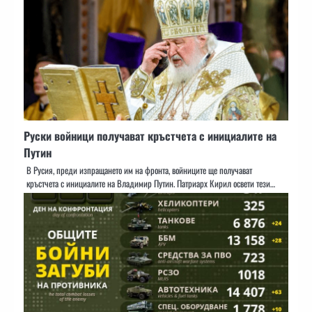
Руски войници получават кръстчета с инициалите на
Путин
В Русия, преди изпращането им на фронта, войниците ще получават
кръстчета с инициалите на Владимир Путин. Патриарх Кирил освети тези…