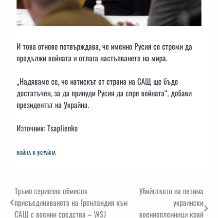
И това отново потвърждава, че именно Русия се стреми да
продължи войната и отлага настъпването на мира.
„Надяваме се, че натискът от страна на САЩ ще бъде
достатъчен, за да принуди Русия да спре войната“, добави
президентът на Украйна.
Източник: Тsaplienko
ВОЙНА В УКРАЙНА
Навигация
Тръмп сериозно обмисля
Убийството на петима
присъединяването на Гренландия към
украински
САЩ с военни средства – WSJ
военнопленници край