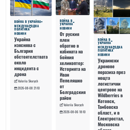
ВОЙНА В
ВОЙНА В УКРАЙНА
УКРАЙНА
МЕЖДУНАРОДНА
НОВИНИ
ПОЛИТИКА
От руския
НОВИНИ
Украйна
плен
ВОЙНА В
УКРАЙНА
изяснява с
обратно в
МЕЖДУНАРОДНА
България
кабината на
ПОЛИТИКА
НОВИНИ
обстоятелствата
бойния
Украински
около
хеликоптер:
дронове
инцидента с
Историята на
поразиха през
дрона
Иван
нощта
Пепеляшко
Valeriia Skorych
логистични
от
2026-08-08 21:10
центрове на
Болградския
Wildberries в
район
Котовск,
Valeriia Skorych
Тамбовска
област, и в
2026-08-06 18:10
Електростал,
Московска