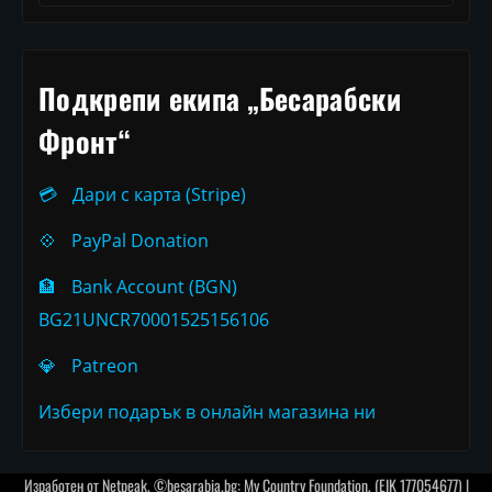
Подкрепи екипа „Бесарабски
Фронт“
💳
Дари с карта (Stripe)
💠
PayPal Donation
🏦
Bank Account (BGN)
BG21UNCR70001525156106
💎
Patreon
Избери подарък в онлайн магазина ни
Изработен от
Netpeak
. ©besarabia.bg: My Country Foundation, (EIK 177054677) |