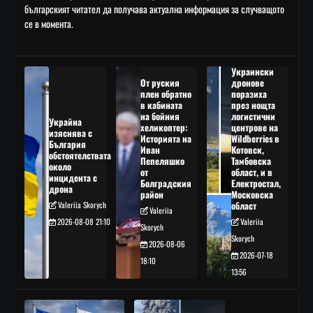
българският читател да получава актуална информация за случващото
се в момента.
Украински
От руския
дронове
плен обратно
поразиха
в кабината
през нощта
на бойния
логистични
Украйна
хеликоптер:
центрове на
изяснява с
Историята на
Wildberries в
България
Иван
Котовск,
обстоятелствата
Пепеляшко
Тамбовска
около
от
област, и в
инцидента с
Болградския
Електростал,
дрона
район
Московска
Valeriia Skorych
област
Valeriia
2026-08-08 21:10
Valeriia
Skorych
Skorych
2026-08-06
2026-07-18
18:10
13:56