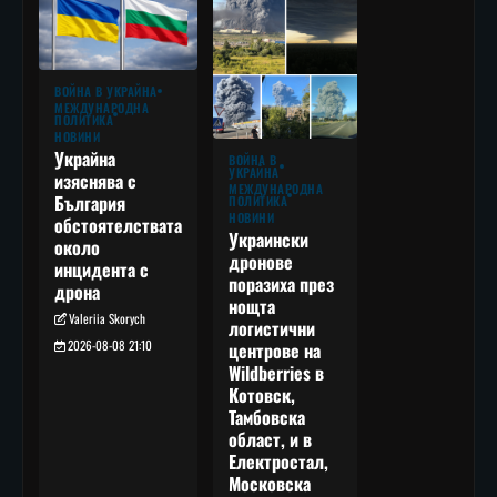
ВОЙНА В УКРАЙНА
МЕЖДУНАРОДНА
ПОЛИТИКА
НОВИНИ
Украйна
ВОЙНА В
УКРАЙНА
изяснява с
МЕЖДУНАРОДНА
България
ПОЛИТИКА
НОВИНИ
обстоятелствата
Украински
около
дронове
инцидента с
поразиха през
дрона
нощта
Valeriia Skorych
логистични
2026-08-08 21:10
центрове на
Wildberries в
Котовск,
Тамбовска
област, и в
Електростал,
Московска