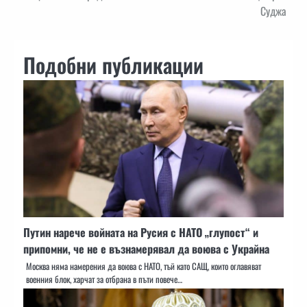
Суджа
Подобни публикации
Путин нарече войната на Русия с НАТО „глупост“ и
припомни, че не е възнамерявал да воюва с Украйна
Москва няма намерения да воюва с НАТО, тъй като САЩ, които оглавяват
военния блок, харчат за отбрана в пъти повече…