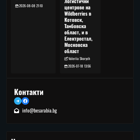
логистични
2026-08-08 21:10
центрове на
Wildberries в
Котовск,
Тамбовска
област, и в
Електростал,
Московска
област
Valeriia Skorych
2026-07-18 13:56
Контакти
Telegram
Facebook
info@besarabia.bg