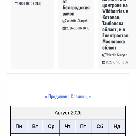
от
2026-08-08 21:10
центрове на
Болградския
Wildberries в
район
Котовск,
Valeriia Skorych
Тамбовска
област, и в
2026-08-06 18:10
Електростал,
Московска
област
Valeriia Skorych
2026-07-18 13:56
« Предишен
|
Следващ »
Август 2026
Пн
Вт
Ср
Чт
Пт
Сб
Нд