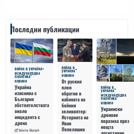
Последни публикации
ВОЙНА В
ВОЙНА В УКРАЙНА
УКРАЙНА
МЕЖДУНАРОДНА
НОВИНИ
ПОЛИТИКА
От руския
НОВИНИ
Украйна
плен
ВОЙНА В
УКРАЙНА
изяснява с
обратно в
МЕЖДУНАРОДНА
България
кабината на
ПОЛИТИКА
НОВИНИ
обстоятелствата
бойния
Украински
около
хеликоптер:
дронове
инцидента с
Историята на
поразиха през
дрона
Иван
нощта
Пепеляшко
Valeriia Skorych
логистични