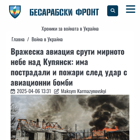
Skip
to
content
Хроники за войната в Украйна
Главна
Война в Украйна
Вражеска авиация срути мирното
небе над Купянск: има
пострадали и пожари след удар с
авиационни бомби
2025-04-06 13:31
Maksym Karmazynovskyi