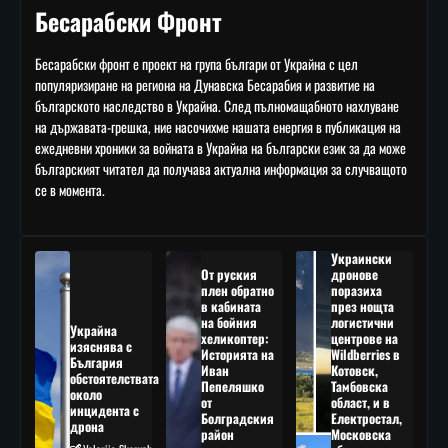
Бесарабски Фронт
Бесарабски фронт е проект на група българи от Украйна с цел
популяризиране на региона на Дунавска Бесарабия и развитие на
българското наследство в Украйна. След пълномащабното нахлуване
на държавата-грешка, ние насочихме нашата енергия в публикация на
ежедневни хроники за войната в Украйна на български език за да може
българският читател да получава актуална информация за случващото
се в момента.
Украински
От руския
дронове
плен обратно
поразиха
в кабината
през нощта
на бойния
логистични
Украйна
хеликоптер:
центрове на
изяснява с
Историята на
Wildberries в
България
Иван
Котовск,
обстоятелствата
Пепеляшко
Тамбовска
около
от
област, и в
инцидента с
Болградския
Електростал,
дрона
район
Московска