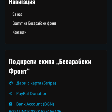
Навигация
За нас
Екипът на Бесарабски фронт
Контакти
Подкрепи екипа „Бесарабски
Фронт“
💳
Дари с карта (Stripe)
💠
PayPal Donation
🏦
Bank Account (BGN)
BG21UNCR70001525156106