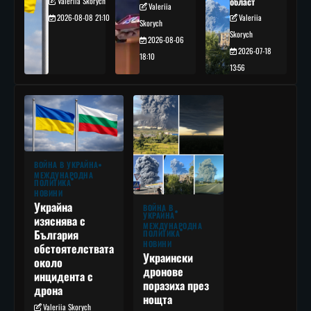
Valeriia Skorych
област
Valeriia
2026-08-08 21:10
Valeriia
Skorych
Skorych
2026-08-06
2026-07-18
18:10
13:56
ВОЙНА В УКРАЙНА
МЕЖДУНАРОДНА
ПОЛИТИКА
НОВИНИ
Украйна
ВОЙНА В
УКРАЙНА
изяснява с
МЕЖДУНАРОДНА
България
ПОЛИТИКА
НОВИНИ
обстоятелствата
Украински
около
дронове
инцидента с
поразиха през
дрона
нощта
Valeriia Skorych