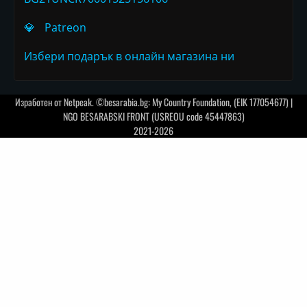
💎
Patreon
Избери подарък в онлайн магазина ни
Изработен от
Netpeak
. ©besarabia.bg: My Country Foundation, (EIK 177054677) |
NGO BESARABSKI FRONT (USREOU code 45447863)
2021-2026