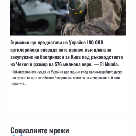
Германия ще предостави на Украйна 180 000
артилерийски снаряда като принос към плана за
закупуване на боеприпаси за Киев под ръководството
на Чехия в размер на 576 милиона евро, — El Mundo.
Най-неотложната нужда на Украйна две години след пълномащабното руско
нахлуване са артилерийските боеприпаси, които са на изчерпване, тъй като
страните…
Социалните мрежи