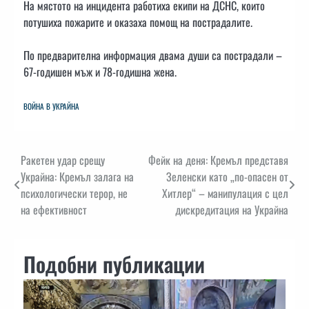
На мястото на инцидента работиха екипи на ДСНС, които
потушиха пожарите и оказаха помощ на пострадалите.
По предварителна информация двама души са пострадали –
67-годишен мъж и 78-годишна жена.
ВОЙНА В УКРАЙНА
Навигация
Ракетен удар срещу
Фейк на деня: Кремъл представя
Украйна: Кремъл залага на
Зеленски като „по-опасен от
психологически терор, не
Хитлер“ – манипулация с цел
на ефективност
дискредитация на Украйна
Подобни публикации