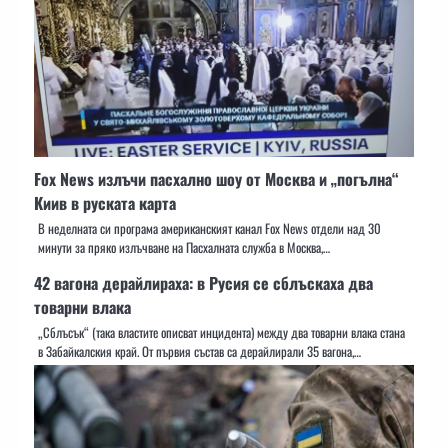
Fox News излъчи пасхално шоу от Москва и „погълна“
Киив в руската карта
В неделната си програма американският канал Fox News отдели над 30
минути за пряко излъчване на Пасхалната служба в Москва,…
42 вагона дерайлираха: в Русия се сблъскаха два
товарни влака
„Сблъсък“ (така властите описват инцидента) между два товарни влака стана
в Забайкалския край. От първия състав са дерайлирали 35 вагона,…