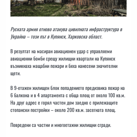
Руската армия отново атакува цивилната инфраструктура в
Украйна – този път в Купянск, Харковска област.
В резултат на масиран авиационен удар с управляеми
авиационни бомби срещу жилищни квартали на Купянск
възникнаха мащабни пожари и бяха нанесени значителни
щети.
В 9-етажен жилищен блок попадението предизвика пожар на
6 балкона и в 4 апартамента с обща площ от около 100 кв.м.
На друг адрес е горял частен дом заедно с прилежащите
стопански постройки – около 200 кв.м. засегната площ.
Повредени са частни и многоетажни жилищни сгради.