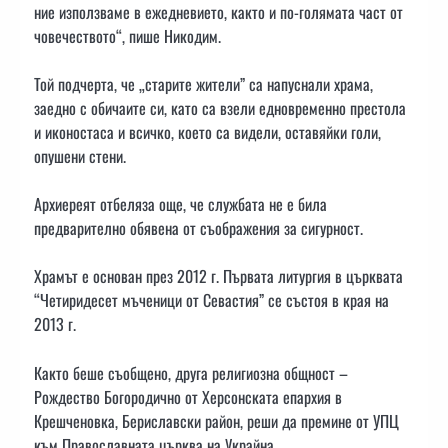
ние използваме в ежедневието, както и по-голямата част от
човечеството“, пише Никодим.
Той подчерта, че „старите жители” са напуснали храма,
заедно с обичаите си, като са взели едновременно престола
и иконостаса и всичко, което са видели, оставяйки голи,
опушени стени.
Архиереят отбеляза още, че службата не е била
предварително обявена от съображения за сигурност.
Храмът е основан през 2012 г. Първата литургия в църквата
“Четиридесет мъченици от Севастия” се състоя в края на
2013 г.
Както беше съобщено, друга религиозна общност –
Рождество Богородично от Херсонската епархия в
Крешченовка, Бериславски район, реши да премине от УПЦ
към Православната църква на Украйна.