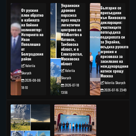
Украински
България се
От руския
дронове
присъедини
плен обратно
поразиха
към Киивската
в кабината
през нощта
декларация:
на бойния
логистични
участниците
хеликоптер:
центрове на
потвърдиха
Историята на
Wildberries в
подкрепата си
Иван
Котовск,
за Украйна,
Пепеляшко
Тамбовска
осъдиха руската
от
област, и в
агресия и
Болградския
Електростал,
призоваха за
район
Московска
засилване на
област
Valeriia
международния
Valeriia
натиск срещу
Skorych
Москва
Skorych
2026-08-06
Valeriia Skorych
2026-07-18
18:10
2026-07-16 23:49
13:56