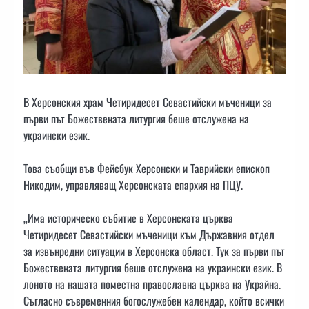
В Херсонския храм Четиридесет Севастийски мъченици за
първи път Божествената литургия беше отслужена на
украински език.
Това съобщи във Фейсбук Херсонски и Таврийски епископ
Никодим, управляващ Херсонската епархия на ПЦУ.
„Има историческо събитие в Херсонската църква
Четиридесет Севастийски мъченици към Държавния отдел
за извънредни ситуации в Херсонска област. Тук за първи път
Божествената литургия беше отслужена на украински език. В
лоното на нашата поместна православна църква на Украйна.
Съгласно съвременния богослужебен календар, който всички