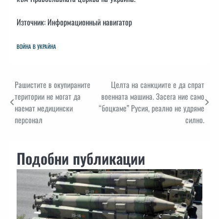
Източник: Информационный навигатор
ВОЙНА В УКРАЙНА
Навигация
Рашистите в окупираните
Целта на санкциите е да спрат
територии не могат да
военната машина. Засега ние само
наемат медицински
“боцкаме” Русия, реално не удряме
персонал
силно.
Подобни публикации