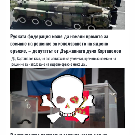
Руската федерация може да намали времето за
вземане на решение за използването на ядрено
оръжие, – депутатът от Държавната дума Картаполов
Да, Картаполов каза, че ако заплахите се увеличат, времето за вземане на
решение за използване на ядрено оръжие може да…
В окупираните територии започна масов мор на