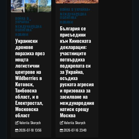
ВОЙНА В УКРАЙНА
МЕЖДУНАРОДНА
ПОЛИТИКА
ВОЙНА В
УКРАЙНА
НОВИНИ
МЕЖДУНАРОДНА
България се
ПОЛИТИКА
присъедини
НОВИНИ
към Киивската
Украински
декларация:
дронове
участниците
поразиха през
потвърдиха
нощта
подкрепата си
логистични
за Украйна,
центрове на
осъдиха
Wildberries в
руската агресия
Котовск,
и призоваха за
Тамбовска
засилване на
област, и в
международния
Електростал,
натиск срещу
Московска
Москва
област
Valeriia Skorych
Valeriia Skorych
2026-07-16 23:49
2026-07-18 13:56