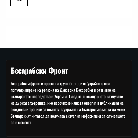
Бесарабски Фронт
Бесарабски фронт е проект на група българи от Украйна с цел
популяризиране на региона на Дунавска Бесарабия и развитие на
българското наследство в Украйна. След пълномащабното нахлуване
на държавата-грешка, ние насочихме нашата енергия в публикация на
ежедневни хроники за войната в Украйна на български език за да може
българският читател да получава актуална информация за случващото
се в момента.