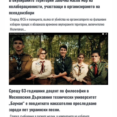
колаборационисти, участващи в организирането на
псевдоизбори
Според ФСБ и полицията, вълна от убийства на организаторите на фалшивия
изборен процес е обхванала временно окупираните територии, включително
Мелитопол.…
Срещу 63-годишния доцент по философия в
Московския Държавния технически университет
„Бауман“ е повдигнато наказателно преследване
заради пет украински песни.
Според съобщения в руските медии, в навечерието на изборите