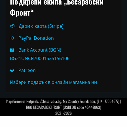
Подкрепи екипа „Бесарабски
Фронт“
💳
Дари с карта (Stripe)
💠
PayPal Donation
🏦
Bank Account (BGN)
BG21UNCR70001525156106
💎
Patreon
Избери подарък в онлайн магазина ни
Изработен от
Netpeak
. ©besarabia.bg: My Country Foundation, (EIK 177054677) |
NGO BESARABSKI FRONT (USREOU code 45447863)
2021-2026