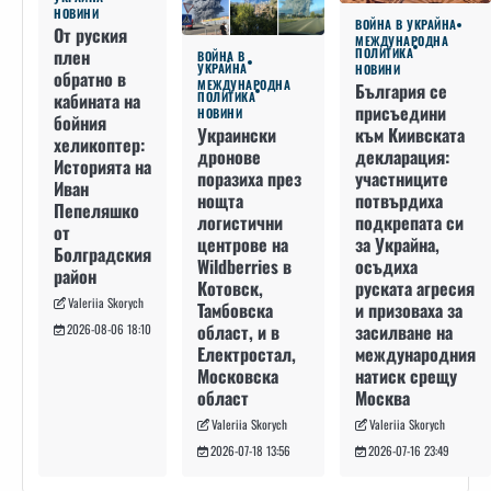
НОВИНИ
ВОЙНА В УКРАЙНА
От руския
МЕЖДУНАРОДНА
плен
ПОЛИТИКА
ВОЙНА В
УКРАЙНА
НОВИНИ
обратно в
МЕЖДУНАРОДНА
България се
кабината на
ПОЛИТИКА
присъедини
НОВИНИ
бойния
към Киивската
Украински
хеликоптер:
декларация:
дронове
Историята на
участниците
поразиха през
Иван
потвърдиха
нощта
Пепеляшко
подкрепата си
логистични
от
за Украйна,
центрове на
Болградския
осъдиха
Wildberries в
район
руската агресия
Котовск,
Valeriia Skorych
и призоваха за
Тамбовска
засилване на
област, и в
2026-08-06 18:10
международния
Електростал,
натиск срещу
Московска
Москва
област
Valeriia Skorych
Valeriia Skorych
2026-07-16 23:49
2026-07-18 13:56