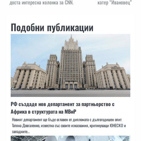
доста интересна колонка за CNN.
катер “Ивановец”
Подобни публикации
РФ създаде нов департамент за партньорство с
Африка в структурата на МВнР
Новият департамент ще бъде оглавен от дипломата с дългогодишен опит
Татяна Довгаленко, известна със своите изказвания, критикуващи ЮНЕСКО и
западните…