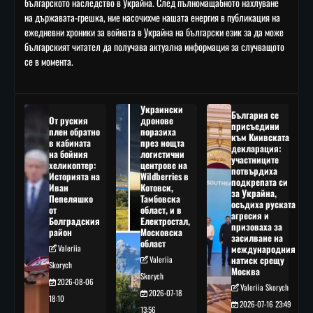
българското наследство в Украйна. След пълномащабното нахлуване
на държавата-грешка, ние насочихме нашата енергия в публикация на
ежедневни хроники за войната в Украйна на български език за да може
българският читател да получава актуална информация за случващото
се в момента.
Украински
България се
От руския
дронове
присъедини
плен обратно
поразиха
към Киивската
в кабината
през нощта
декларация:
на бойния
логистични
участниците
хеликоптер:
центрове на
потвърдиха
Историята на
Wildberries в
подкрепата си
Иван
Котовск,
за Украйна,
Пепеляшко
Тамбовска
осъдиха руската
от
област, и в
агресия и
Болградския
Електростал,
призоваха за
район
Московска
засилване на
област
Valeriia
международния
Valeriia
натиск срещу
Skorych
Москва
Skorych
2026-08-06
Valeriia Skorych
2026-07-18
18:10
2026-07-16 23:49
13:56