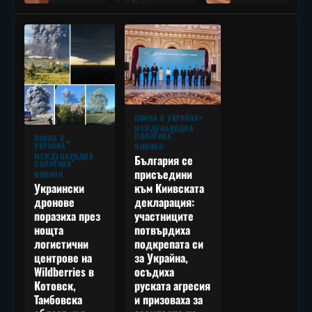
ВОЙНА В УКРАЙНА
МЕЖДУНАРОДНА
ПОЛИТИКА
ВОЙНА В
УКРАЙНА
НОВИНИ
МЕЖДУНАРОДНА
България се
ПОЛИТИКА
присъедини
НОВИНИ
към Киивската
Украински
декларация:
дронове
участниците
поразиха през
потвърдиха
нощта
подкрепата си
логистични
за Украйна,
центрове на
осъдиха
Wildberries в
руската агресия
Котовск,
и призоваха за
Тамбовска