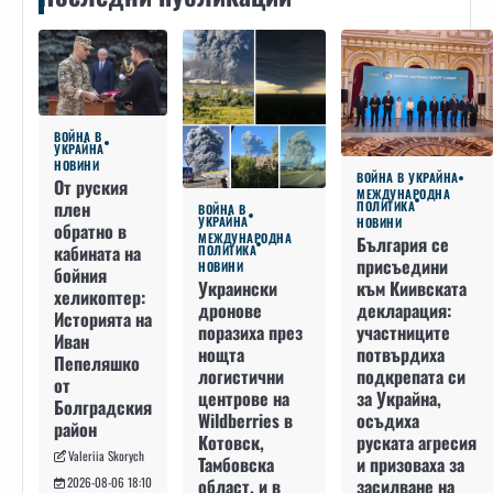
ВОЙНА В
УКРАЙНА
НОВИНИ
ВОЙНА В УКРАЙНА
От руския
МЕЖДУНАРОДНА
плен
ПОЛИТИКА
ВОЙНА В
УКРАЙНА
НОВИНИ
обратно в
МЕЖДУНАРОДНА
България се
кабината на
ПОЛИТИКА
присъедини
НОВИНИ
бойния
към Киивската
Украински
хеликоптер:
декларация:
дронове
Историята на
участниците
поразиха през
Иван
потвърдиха
нощта
Пепеляшко
подкрепата си
логистични
от
за Украйна,
центрове на
Болградския
осъдиха
Wildberries в
район
руската агресия
Котовск,
Valeriia Skorych
и призоваха за
Тамбовска
засилване на
област, и в
2026-08-06 18:10