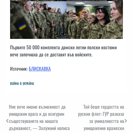
Първите 50 000 комплекта дамски летни полски костюми
вече започнаха да се доставят във войските.
Източник:
БЛИСКАВКА
ВОЙНА В УКРАЙНА
Навигация
Ние вече имаме възможност да
Той беше гордостта на
унищожим врага и да осигурим
руския флот: ГУР разказа
съществуването на нашата
за уникалността на
държавност, — Залужний написа
унищожения вражески