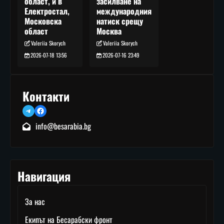
засилване на
област, и в
международния
Електростал,
натиск срещу
Московска
Москва
област
Valeriia Skorych
Valeriia Skorych
2026-07-16 23:49
2026-07-18 13:56
Контакти
Telegram
Facebook
info@besarabia.bg
Навигация
За нас
Екипът на Бесарабски фронт