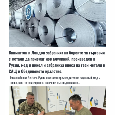
Вашингтон и Лондон забраниха на борсите за търговия
с метали да приемат нов алуминий, произведен в
Русия, мед и никел и забраниха вноса на тези метали в
САЩ и Обединеното кралство.
Това съобщава Reuters. Русия е основен производител на алуминий, мед и
никел, така че тези мерки са насочени към подкопаване…