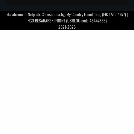
Изработен от
Netpeak
. ©besarabia.bg: My Country Foundation, (EIK 177054677) |
NGO BESARABSKI FRONT (USREOU code 45447863)
2021-2026