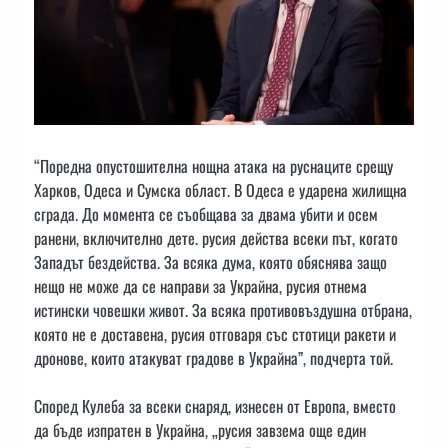
“Поредна опустошителна нощна атака на руснаците срещу
Харков, Одеса и Сумска област. В Одеса е ударена жилищна
сграда. До момента се съобщава за двама убити и осем
ранени, включително дете. русия действа всеки път, когато
Западът бездейства. За всяка дума, която обяснява защо
нещо не може да се направи за Украйна, русия отнема
истински човешки живот. За всяка противовъздушна отбрана,
която не е доставена, русия отговаря със стотици ракети и
дронове, които атакуват градове в Украйна”, подчерта той.
Според Кулеба за всеки снаряд, изнесен от Европа, вместо
да бъде изпратен в Украйна, „русия завзема още един