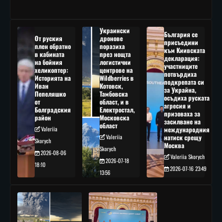
Украински
България се
От руския
дронове
присъедини
плен обратно
поразиха
към Киивската
в кабината
през нощта
декларация:
на бойния
логистични
участниците
хеликоптер:
центрове на
потвърдиха
Историята на
Wildberries в
подкрепата си
Иван
Котовск,
за Украйна,
Пепеляшко
Тамбовска
осъдиха руската
от
област, и в
агресия и
Болградския
Електростал,
призоваха за
район
Московска
засилване на
област
Valeriia
международния
Valeriia
натиск срещу
Skorych
Москва
Skorych
2026-08-06
Valeriia Skorych
2026-07-18
18:10
2026-07-16 23:49
13:56