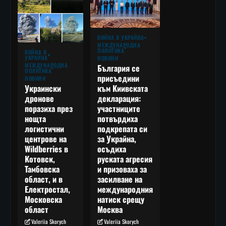
ВОЙНА В УКРАЙНА
МЕЖДУНАРОДНА
ПОЛИТИКА
ВОЙНА В
УКРАЙНА
НОВИНИ
МЕЖДУНАРОДНА
България се
ПОЛИТИКА
присъедини
НОВИНИ
към Киивската
Украински
декларация:
дронове
участниците
поразиха през
потвърдиха
нощта
подкрепата си
логистични
за Украйна,
центрове на
осъдиха
Wildberries в
руската агресия
Котовск,
и призоваха за
Тамбовска
засилване на
област, и в
международния
Електростал,
натиск срещу
Московска
Москва
област
Valeriia Skorych
Valeriia Skorych