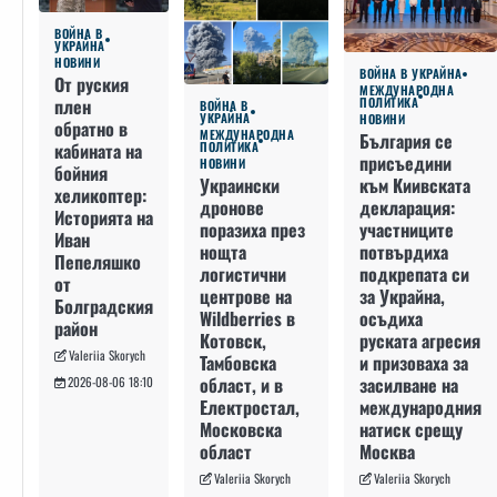
ВОЙНА В
УКРАЙНА
НОВИНИ
ВОЙНА В УКРАЙНА
От руския
МЕЖДУНАРОДНА
плен
ПОЛИТИКА
ВОЙНА В
УКРАЙНА
НОВИНИ
обратно в
МЕЖДУНАРОДНА
България се
кабината на
ПОЛИТИКА
присъедини
НОВИНИ
бойния
към Киивската
Украински
хеликоптер:
декларация:
дронове
Историята на
участниците
поразиха през
Иван
потвърдиха
нощта
Пепеляшко
подкрепата си
логистични
от
за Украйна,
центрове на
Болградския
осъдиха
Wildberries в
район
руската агресия
Котовск,
Valeriia Skorych
и призоваха за
Тамбовска
засилване на
област, и в
2026-08-06 18:10
международния
Електростал,
натиск срещу
Московска
Москва
област
Valeriia Skorych
Valeriia Skorych