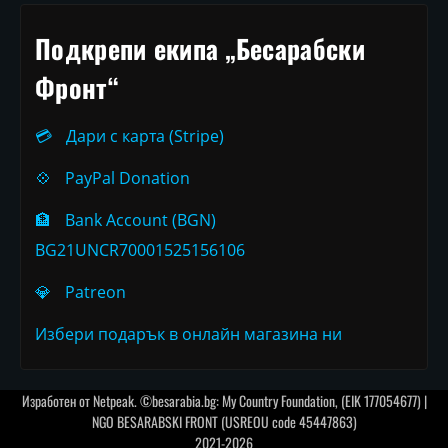
Подкрепи екипа „Бесарабски
Фронт“
💳
Дари с карта (Stripe)
💠
PayPal Donation
🏦
Bank Account (BGN)
BG21UNCR70001525156106
💎
Patreon
Избери подарък в онлайн магазина ни
Изработен от
Netpeak
. ©besarabia.bg: My Country Foundation, (EIK 177054677) |
NGO BESARABSKI FRONT (USREOU code 45447863)
2021-2026