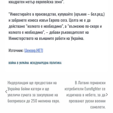
квадратен метър европейска земя“.
“Инвестирайте в производство, купувайте (оръжия – бел.ред.)
и забранете износа извън Европа сега. Целта не е да
действаме “колкото е необходимо”, а “възможно по-скоро и
колкото е необходимо”, – добави ръководителят на
Министерството на външните работи на Украйна.
Източник:
Цензор.НЕТ|
ВОЙНА В УКРАЙНА
МЕЖДУНАРОДНА ПОЛИТИКА
Навигация
Нидерландия ще предостави на
В Латвия германски
Украйна бойни катери и ще
изтребители Eurofighter се
увеличи сумата за закупуване на
издигнаха в небето, за да
боеприпаси до 250 милиона евро.
прехванат руски военни
самолети.