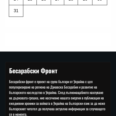
31
Бесарабски Фронт
Бесарабски фронт е проект на група българи от Украйна с цел
популяризиране на региона на Дунавска Бесарабия и развитие на
българското наследство в Украйна. След пълномащабното нахлуване
на държавата-грешка, ние насочихме нашата енергия в публикация на
ежедневни хроники за войната в Украйна на български език за да може
българският читател да получава актуална информация за случващото
се в момента.